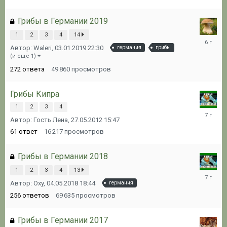
Грибы в Германии 2019
1
2
3
4
14
31.12.20
Автор: Waleri,
03.01.2019 22:30
германия
грибы
00:25
(и ещё 1)
272
ответа
49 860
просмотров
Грибы Кипра
1
2
3
4
12.01.20
Автор: Гость Лена,
27.05.2012 15:47
10:15
61
ответ
16 217
просмотров
Грибы в Германии 2018
1
2
3
4
13
31.12.20
Автор: Oxy,
04.05.2018 18:44
германия
07:15
256
ответов
69 635
просмотров
Грибы в Германии 2017