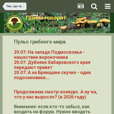
Там, где грибы. Где и когда мы встречаемся с грибами
Пульс грибного мира
.
29.07: На западе Подмосковья -
нашествие вороночника
20.07: Дубняки Хабаровского края
передают привет
20.07: А на Брянщине скучно - одни
подосиновики...
Продолжаем смотр-конкурс. А ну-ка,
что у нас выросло? (в 2026 году)
Внимание: если кто-то забыл, как
входить на форум. Нужно вводить