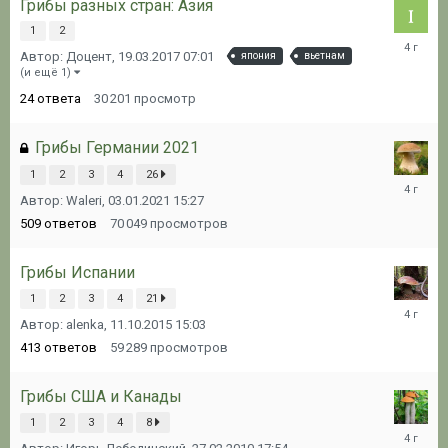
Грибы разных стран: Азия
1
2
15.07.20
Автор: Доцент,
19.03.2017 07:01
япония
вьетнам
07:05
(и ещё 1)
24
ответа
30 201
просмотр
Грибы Германии 2021
1
2
3
4
26
31.12.20
Автор: Waleri,
03.01.2021 15:27
17:01
509
ответов
70 049
просмотров
Грибы Испании
1
2
3
4
21
26.12.20
Автор: alenka,
11.10.2015 15:03
16:58
413
ответов
59 289
просмотров
Грибы США и Канады
1
2
3
4
8
14.10.20