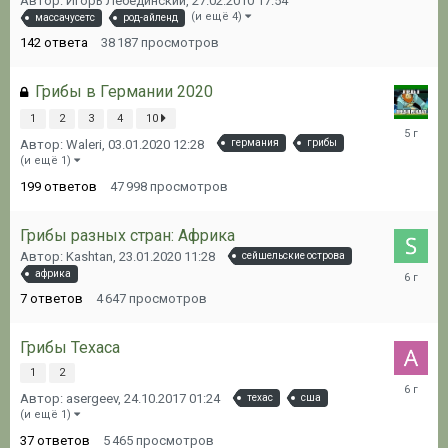
Автор: Игорь Лебединский,
27.02.2010 17:54
12:15
(и ещё 4)
массачусетс
род-айленд
142
ответа
38 187
просмотров
Грибы в Германии 2020
1
2
3
4
10
02.01.20
Автор: Waleri,
03.01.2020 12:28
германия
грибы
14:44
(и ещё 1)
199
ответов
47 998
просмотров
Грибы разных стран: Африка
Автор: Kashtan,
23.01.2020 11:28
сейшельские острова
24.01.20
африка
17:05
7
ответов
4 647
просмотров
Грибы Техаса
1
2
10.01.20
Автор: asergeev,
24.10.2017 01:24
техас
сша
22:47
(и ещё 1)
37
ответов
5 465
просмотров