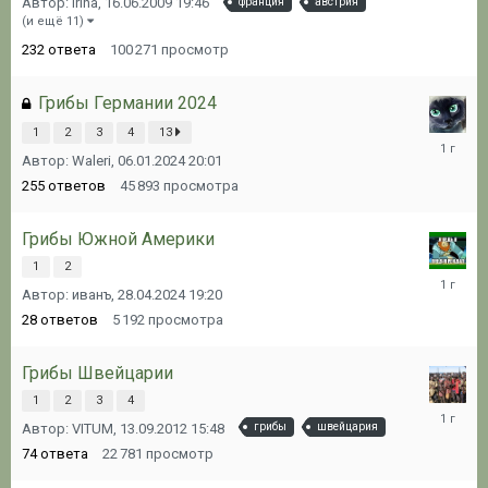
Автор: Irina,
16.06.2009 19:46
франция
австрия
05:55
(и ещё 11)
232
ответа
100 271
просмотр
Грибы Германии 2024
1
2
3
4
13
31.12.20
Автор: Waleri,
06.01.2024 20:01
22:37
255
ответов
45 893
просмотра
Грибы Южной Америки
1
2
24.11.20
Автор: иванъ,
28.04.2024 19:20
19:01
28
ответов
5 192
просмотра
Грибы Швейцарии
1
2
3
4
19.10.20
Автор: VITUM,
13.09.2012 15:48
грибы
швейцария
21:48
74
ответа
22 781
просмотр