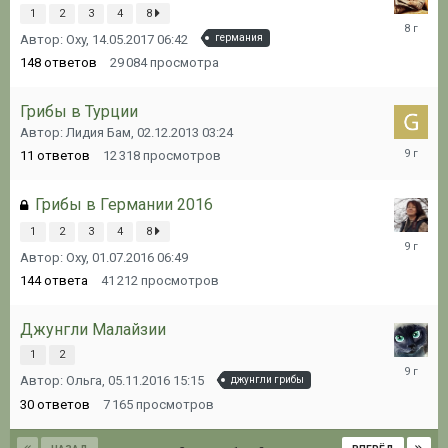
1
2
3
4
8
04.05.20
Автор: Oxy,
14.05.2017 06:42
германия
19:18
148
ответов
29 084
просмотра
Грибы в Турции
Автор: Лидия Бам,
02.12.2013 03:24
06.08.20
11
ответов
12 318
просмотров
19:41
Грибы в Германии 2016
1
2
3
4
8
28.11.20
Автор: Oxy,
01.07.2016 06:49
16:15
144
ответа
41 212
просмотров
Джунгли Малайзии
1
2
22.11.20
Автор: Ольга,
05.11.2016 15:15
джунгли грибы
09:31
30
ответов
7 165
просмотров