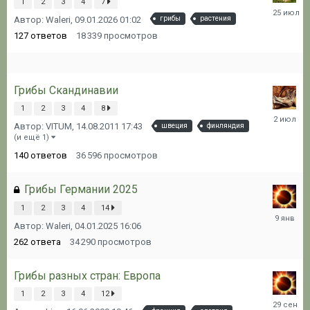
1
2
3
4
7
25.07.20
Автор: Waleri,
09.01.2026 01:02
грибы
растения
15:31
127
ответов
18 339
просмотров
Грибы Скандинавии
1
2
3
4
8
02.07.20
Автор: VITUM,
14.08.2011 17:43
швеция
финляндия
21:16
(и ещё 1)
140
ответов
36 596
просмотров
Грибы Германии 2025
1
2
3
4
14
09.01.20
Автор: Waleri,
04.01.2025 16:06
07:07
262
ответа
34 290
просмотров
Грибы разных стран: Европа
1
2
3
4
12
29.09.20