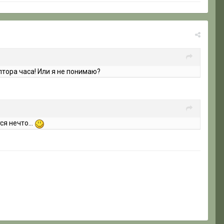
олтора часа! Или я не понимаю?
ся нечто...