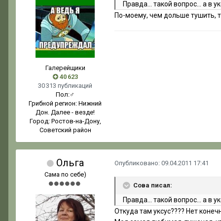
Правда... такой вопрос... а в
По-моему, чем дольше тушить, т
Галерейщики
40 623
30 313 публикаций
Пол:
♂
Грибной регион:
Нижний
Дон. Далее - везде!
Город:
Ростов-на-Дону,
Советский район
Ольга
Опубликовано:
09.04.2011 17:41
Сама по себе)
Сова писал:
Правда... такой вопрос... а в
Откуда там уксус???? Нет конечн