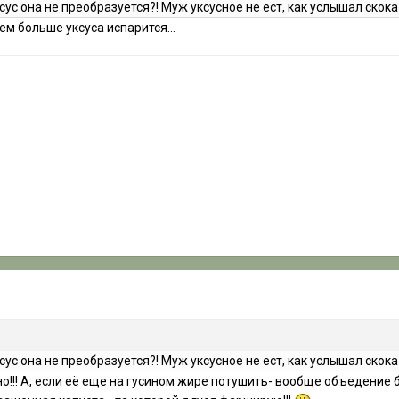
 уксус она не преобразуется?! Муж уксусное не ест, как услышал скока
ем больше уксуса испарится...
 уксус она не преобразуется?! Муж уксусное не ест, как услышал скока
о!!! А, если её еще на гусином жире потушить- вообще объедение б