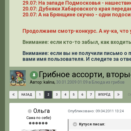
29.07: На западе Подмосковья - нашестви
20.07: Дубняки Хабаровского края переда
20.07: А на Брянщине скучно - одни подоси
Продолжаем смотр-конкурс. А ну-ка, что у
Внимание: если кто-то забыл, как входить
Внимание: если вы не получили письмо о
вами имя пользователя. И следите за отве
Грибное ассорти, втор
Автор: kalina,
30.01.2009 01:09
в
Блюда из грибов
С
1
2
3
4
5
6
7
НАЗАД
ВПЕРЁД
Ольга
Опубликовано:
09.04.2011 13:24
Сама по себе)
Кутуся писал: