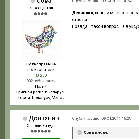
Сова
Опубликовано:
09.04.2011 14:24
Завсегдатай
Девчонки
, спасли меня от пров
ответы!!!
Правда... такой вопрос... а в ук
Полноправные
пользователи
260
802 публикации
Пол:
♀
Грибной регион:
Беларусь
Город:
Беларусь, Минск
Дончанин
Опубликовано:
09.04.2011 16:29
Старый Зануда
Сова писал: