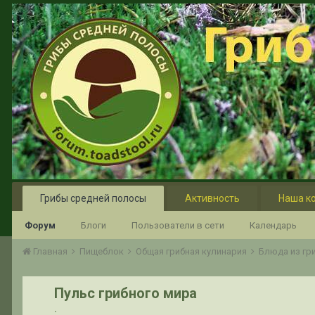
Грибы средней полосы
Активность
Наша к
Форум
Блоги
Пользователи в сети
Календарь
Главная
Пищеблок
Общая грибная кулинария
Блюда из гр
Пульс грибного мира
.