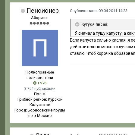
Пенсионер
Опубликовано:
09.04.2011 14:23
Абориген
Кутуся писал:
Я сначала тушу капусту, а ка
Если капуста сильно кислая, я 
действительно можно с лучком о
ставлю, чтоб корочка образовала
Полноправные
пользователи
1 975
3 754 публикации
Пол:
♀
Грибной регион:
Курско-
Калужское
Город:
Борисовские пруды
но в Москве