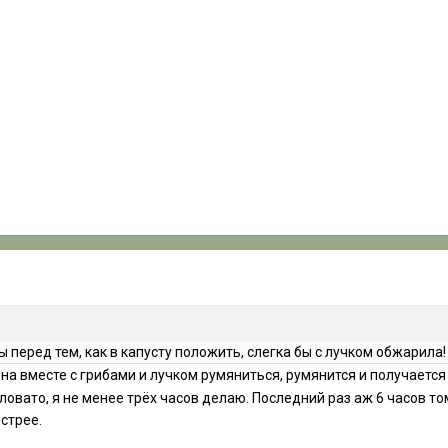
ы перед тем, как в капусту положить, слегка бы с лучком обжарила
 она вместе с грибами и лучком румяниться, румянится и получается 
аловато, я не менее трёх часов делаю. Последний раз аж 6 часов т
стрее.