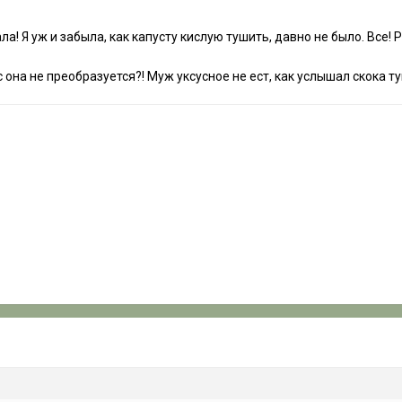
ала! Я уж и забыла, как капусту кислую тушить, давно не было. Все
сус она не преобразуется?! Муж уксусное не ест, как услышал скока т