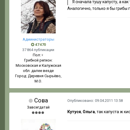
Я сначала тушу капусту, а ка
Аналогично, только я бы грибы п
Администраторы
47 470
37 864 публикации
Пол:
♀
Грибной регион:
Московская и Калужская
обл. далее везде
Город:
Деревня Сырьёво,
М.О.
Сова
Опубликовано:
09.04.2011 13:58
Завсегдатай
Кутуся
,
Ольга
, так капуста ж к