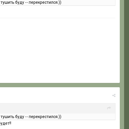
 тушить буду -- перекрестился.))
 тушить буду -- перекрестился.))
удет!!