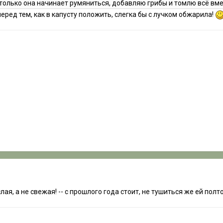
к только она начинает румяниться, добавляю грибы и томлю всё вм
еред тем, как в капусту положить, слегка бы с лучком обжарила!
ислая, а не свежая! -- с прошлого года стоит, не тушиться же ей пол