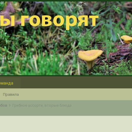
оманда
Правила
ибов
Грибное ассорти, вторые блюда