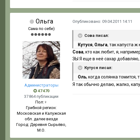
Ольга
Опубликовано:
09.04.2011 14:11
Сама по себе)
Сова писал:
Кутуся
,
Ольга
, так капуста ж
Сова
, кто как любит, я, напри
ЗЫ Я еще в неё сахар добавляю
Кутуся писал:
Оль
, когда солянка томится, 
Я так обычно делаю, жалко, кап
Администраторы
47 470
37 864 публикации
Пол:
♀
Грибной регион:
Московская и Калужская
обл. далее везде
Город:
Деревня Сырьёво,
М.О.