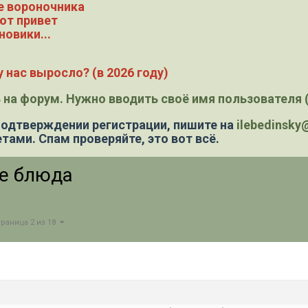
е вороночника
ют привет
новики...
 нас выросло? (в 2026 году)
 на форум. Нужно вводить своё имя пользователя (
 подтверждении регистрации,
пишите на
ilebedinsk
тами. Спам проверяйте, это вот всё.
ые блюда
траница 2 из 18