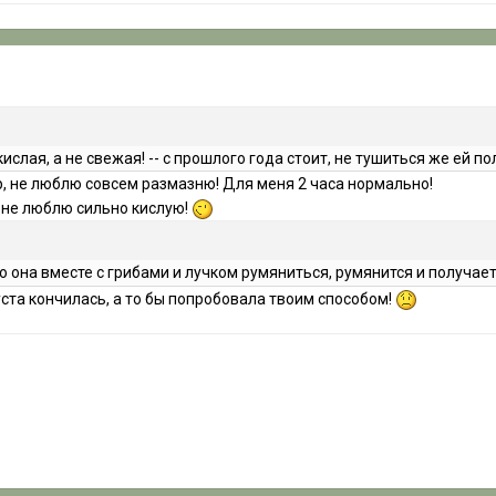
 кислая, а не свежая! -- с прошлого года стоит, не тушиться же ей п
мер, не люблю совсем размазню! Для меня 2 часа нормально!
, не люблю сильно кислую!
то она вместе с грибами и лучком румяниться, румянится и получает
уста кончилась, а то бы попробовала твоим способом!