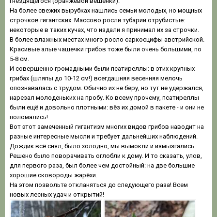
гнездящегося (оранжевой вешенки).
На более свежих вырубках нашлись семьи молодых, но мощных
строчков гигантских. Массово росли тубарии отрубистые:
некоторые в таких кучах, что издали я принимал их за строчки.
В более влажных местах много росло саркосцифы австрийской.
Красивые алые чашечки грибов тоже были очень большими, по
5-8 см.
И совершенно громадными были псатиреллы: в этих крупных
грибах (шляпы до 10-12 см!) всегдашняя весенняя мелочь
опознавалась с трудом. Обычно их не беру, но тут не удержался,
нарезал молоденьких на пробу. Ко всему прочему, псатиреллы
были ещё и довольно плотными: вёз их домой в пакете - и они не
поломались!
Вот этот замеченный гигантизм многих видов грибов наводит на
разные интересные мысли и требует дальнейших наблюдений.
Дождик всё снял, было холодно, мы вымокли и измызгались.
Решено было поворачивать оглобли к дому. И то сказать, улов,
для первого раза, был более чем достойный: на две большие
хорошие сковороды жарёхи.
На этом позвольте откланяться до следующего раза! Всем
новых лесных удач и открытий!