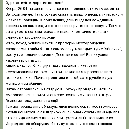
Здравствуйте, дорогие коллеги!
Вчера, 26.04, наконец-то удалось полноценно открыть сезон на
Вятской земле. Начало, надо сказать, вышло весьма интересным
и захватывающим. К сожалению, день выдался дождливым,
техника моя намокла, и фотосессию пришлось свернуть. Так что
за скудость фотоматериала и шакальное качество части
снимков - прощения просим!
Итак, поход решили начать с проверки месторождений
саркосомы. Грибы были в самом соку: молодые, тугие "яблочки",
растущие целыми семьями. Десятки и сотни! Вот их успел
наснимать от души.
Многие пеньки были украшены весёлыми стайками
ксеромфалины колокольчатой. Нежно пахли розовые цветы
волчьего лыка. Почва пропитана влагой, хотя ручьёв и луж
меньше, чем обычно.
Затем отправились на старую вырубку - проверить, есть ли
сморчковые шапочки. И они уже появились! Целых 3 штуки!
Безногие пока, рановато ещё.
Там же неожиданно обнаружились целые семьи меоттомицеса
скрывающегося. И сами грибки были очень крупными (ведь для
этого вида диаметр шляпки 5см - уже гигант)! Поснимал и их.
Из редкостей обнаружил большую колонию феллотопсиса