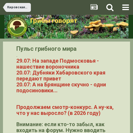
Кировская область
Пульс грибного мира
.
29.07: На западе Подмосковья -
нашествие вороночника
20.07: Дубняки Хабаровского края
передают привет
20.07: А на Брянщине скучно - одни
подосиновики...
Продолжаем смотр-конкурс. А ну-ка,
что у нас выросло? (в 2026 году)
Внимание: если кто-то забыл, как
входить на форум. Нужно вводить