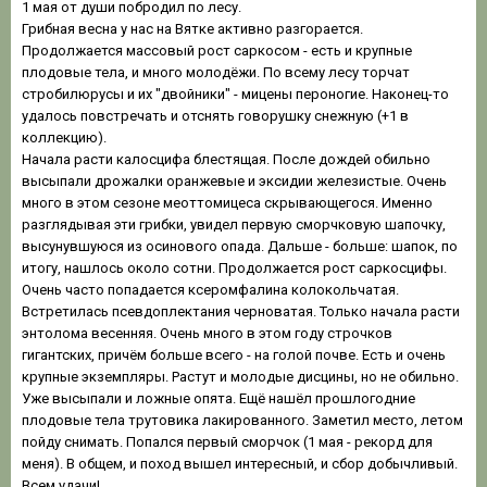
1 мая от души побродил по лесу.
Грибная весна у нас на Вятке активно разгорается.
Продолжается массовый рост саркосом - есть и крупные
плодовые тела, и много молодёжи. По всему лесу торчат
стробилюрусы и их "двойники" - мицены пероногие. Наконец-то
удалось повстречать и отснять говорушку снежную (+1 в
коллекцию).
Начала расти калосцифа блестящая. После дождей обильно
высыпали дрожалки оранжевые и эксидии железистые. Очень
много в этом сезоне меоттомицеса скрывающегося. Именно
разглядывая эти грибки, увидел первую сморчковую шапочку,
высунувшуюся из осинового опада. Дальше - больше: шапок, по
итогу, нашлось около сотни. Продолжается рост саркосцифы.
Очень часто попадается ксеромфалина колокольчатая.
Встретилась псевдоплектания черноватая. Только начала расти
энтолома весенняя. Очень много в этом году строчков
гигантских, причём больше всего - на голой почве. Есть и очень
крупные экземпляры. Растут и молодые дисцины, но не обильно.
Уже высыпали и ложные опята. Ещё нашёл прошлогодние
плодовые тела трутовика лакированного. Заметил место, летом
пойду снимать. Попался первый сморчок (1 мая - рекорд для
меня). В общем, и поход вышел интересный, и сбор добычливый.
Всем удачи!