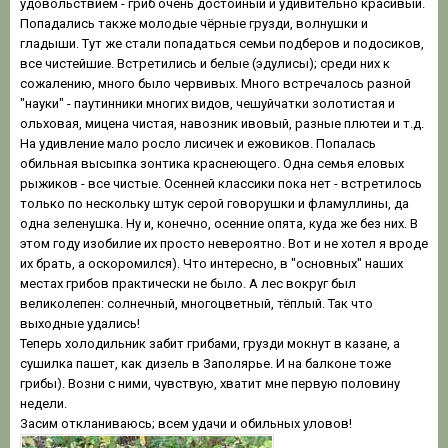
удовольствием - гриб очень достойный и удивительно красивый.
Попадались также молодые чёрные грузди, волнушки и
гладыши. Тут же стали попадаться семьи подберов и подосиков,
все чистейшие. Встретились и белые (эдулисы); среди них к
сожалению, много было червивых. Много встречалось разной
"науки" - паутинники многих видов, чешуйчатки золотистая и
ольховая, мицена чистая, навозник ивовый, разные плютеи и т.д.
На удивление мало росло лисичек и ежовиков. Попалась
обильная высыпка зонтика краснеющего. Одна семья еловых
рыжиков - все чистые. Осенней классики пока нет - встретилось
только по нескольку штук серой говорушки и фламуллины, да
одна зеленушка. Ну и, конечно, осенние опята, куда же без них. В
этом году изобилие их просто невероятно. Вот и не хотел я вроде
их брать, а оскоромился). Что интересно, в "основных" наших
местах грибов практически не было. А лес вокруг был
великолепен: солнечный, многоцветный, тёплый. Так что
выходные удались!
Теперь холодильник забит грибами, грузди мокнут в казане, а
сушилка пашет, как дизель в Заполярье. И на балконе тоже
грибы). Возни с ними, чувствую, хватит мне первую половину
недели.
Засим откланиваюсь; всем удачи и обильных уловов!