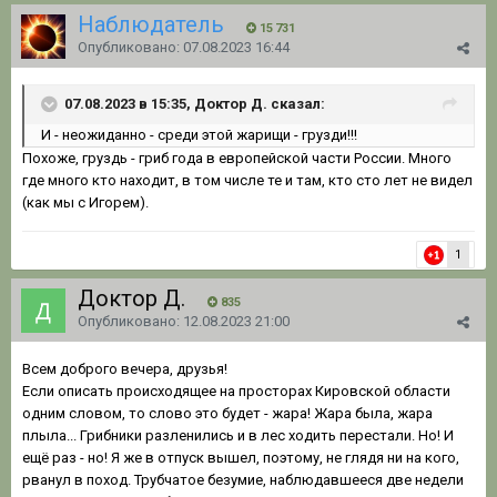
Наблюдатель
15 731
Опубликовано:
07.08.2023 16:44
07.08.2023 в 15:35, Доктор Д. сказал:
И - неожиданно - среди этой жарищи - грузди!!!
Похоже, груздь - гриб года в европейской части России. Много
где много кто находит, в том числе те и там, кто сто лет не видел
(как мы с Игорем).
1
Доктор Д.
835
Опубликовано:
12.08.2023 21:00
Всем доброго вечера, друзья!
Если описать происходящее на просторах Кировской области
одним словом, то слово это будет - жара! Жара была, жара
плыла... Грибники разленились и в лес ходить перестали. Но! И
ещё раз - но! Я же в отпуск вышел, поэтому, не глядя ни на кого,
рванул в поход. Трубчатое безумие, наблюдавшееся две недели