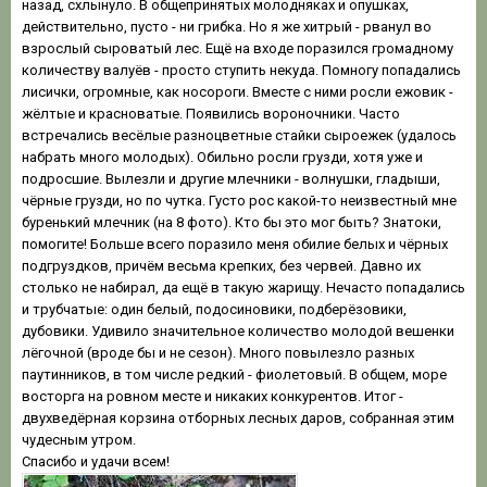
назад, схлынуло. В общепринятых молодняках и опушках,
действительно, пусто - ни грибка. Но я же хитрый - рванул во
взрослый сыроватый лес. Ещё на входе поразился громадному
количеству валуёв - просто ступить некуда. Помногу попадались
лисички, огромные, как носороги. Вместе с ними росли ежовик -
жёлтые и красноватые. Появились вороночники. Часто
встречались весёлые разноцветные стайки сыроежек (удалось
набрать много молодых). Обильно росли грузди, хотя уже и
подросшие. Вылезли и другие млечники - волнушки, гладыши,
чёрные грузди, но по чутка. Густо рос какой-то неизвестный мне
буренький млечник (на 8 фото). Кто бы это мог быть? Знатоки,
помогите! Больше всего поразило меня обилие белых и чёрных
подгруздков, причём весьма крепких, без червей. Давно их
столько не набирал, да ещё в такую жарищу. Нечасто попадались
и трубчатые: один белый, подосиновики, подберёзовики,
дубовики. Удивило значительное количество молодой вешенки
лёгочной (вроде бы и не сезон). Много повылезло разных
паутинников, в том числе редкий - фиолетовый. В общем, море
восторга на ровном месте и никаких конкурентов. Итог -
двухведёрная корзина отборных лесных даров, собранная этим
чудесным утром.
Спасибо и удачи всем!