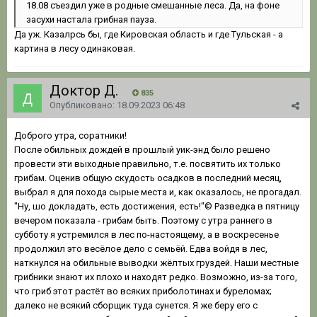
18.08 съездил уже в родные смешанные леса. Да, на фоне
засухи настала
грибная пауза.
Да уж. Казалрсь бы, где Кировская область и где Тульская - а
картина в лесу одинаковая.
Доктор Д.
835
Опубликовано:
18.09.2023 06:48
Доброго утра, соратники!
После обильных дождей в прошлый уик-энд было решено
провести эти выходные правильно, т.е. посвятить их только
грибам. Оценив общую скудость осадков в последний месяц,
выбрал я для похода сырые места и, как оказалось, не прогадал.
"Ну, шо докладать, есть достижения, есть!"© Разведка в пятницу
вечером показала - грибам быть. Поэтому с утра раннего в
субботу я устремился в лес по-настоящему, а в воскресенье
продолжил это весёлое дело с семьёй. Едва войдя в лес,
наткнулся на обильные выводки жёлтых груздей. Наши местные
грибники знают их плохо и находят редко. Возможно, из-за того,
что гриб этот растёт во всяких приболотинах и буреломах;
далеко не всякий сборщик туда сунется. Я же беру его с