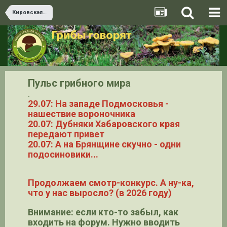
Кировская область
Пульс грибного мира
.
29.07: На западе Подмосковья -
нашествие вороночника
20.07: Дубняки Хабаровского края
передают привет
20.07: А на Брянщине скучно - одни
подосиновики...
Продолжаем смотр-конкурс. А ну-ка,
что у нас выросло? (в 2026 году)
Внимание: если кто-то забыл, как
входить на форум. Нужно вводить