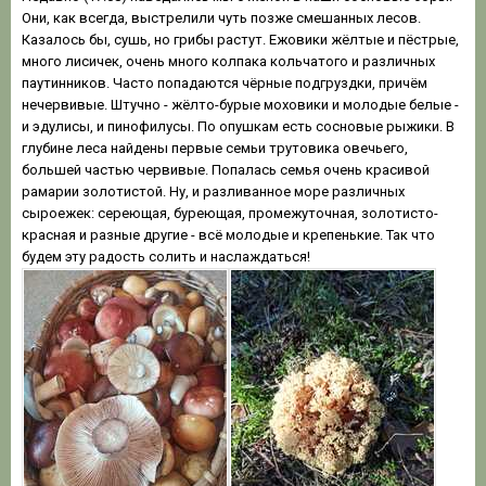
Они, как всегда, выстрелили чуть позже смешанных лесов.
Казалось бы, сушь, но грибы растут. Ежовики жёлтые и пёстрые,
много лисичек, очень много колпака кольчатого и различных
паутинников. Часто попадаются чёрные подгруздки, причём
нечервивые. Штучно - жёлто-бурые моховики и молодые белые -
и эдулисы, и пинофилусы. По опушкам есть сосновые рыжики. В
глубине леса найдены первые семьи трутовика овечьего,
большей частью червивые. Попалась семья очень красивой
рамарии золотистой. Ну, и разливанное море различных
сыроежек: сереющая, буреющая, промежуточная, золотисто-
красная и разные другие - всё молодые и крепенькие. Так что
будем эту радость солить и наслаждаться!