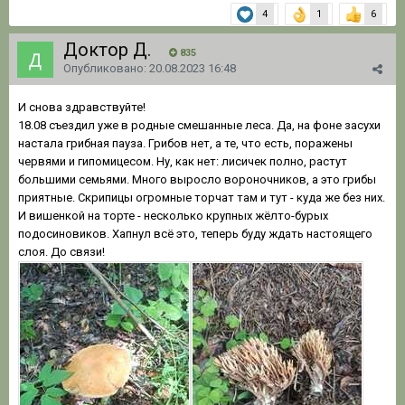
4
1
6
Доктор Д.
835
Опубликовано:
20.08.2023 16:48
И снова здравствуйте!
18.08 съездил уже в родные смешанные леса. Да, на фоне засухи
настала грибная пауза. Грибов нет, а те, что есть, поражены
червями и гипомицесом. Ну, как нет: лисичек полно, растут
большими семьями. Много выросло вороночников, а это грибы
приятные. Скрипицы огромные торчат там и тут - куда же без них.
И вишенкой на торте - несколько крупных жёлто-бурых
подосиновиков. Хапнул всё это, теперь буду ждать настоящего
слоя. До связи!