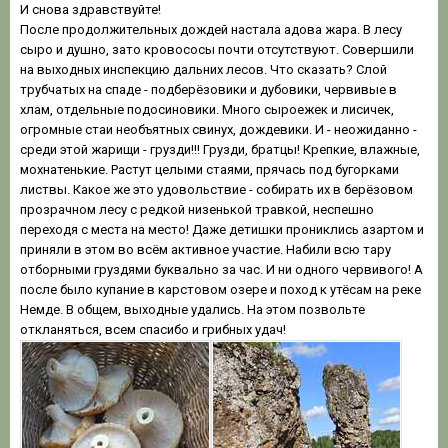
И снова здравствуйте!
После продолжительных дождей настала адова жара. В лесу
сыро и душно, зато кровососы почти отсутствуют. Совершили
на выходных инспекцию дальних лесов. Что сказать? Слой
трубчатых на спаде - подберёзовики и дубовики, червивые в
хлам, отдельные подосиновики. Много сыроежек и лисичек,
огромные стаи необъятных свинух, дождевики. И - неожиданно -
среди этой жарищи - грузди!!! Грузди, братцы! Крепкие, влажные,
мохнатенькие. Растут целыми стаями, прячась под бугорками
листвы. Какое же это удовольствие - собирать их в берёзовом
прозрачном лесу с редкой низенькой травкой, неспешно
переходя с места на место! Даже детишки прониклись азартом и
приняли в этом во всём активное участие. Набили всю тару
отборными груздями буквально за час. И ни одного червивого! А
после было купание в карстовом озере и поход к утёсам на реке
Немде. В общем, выходные удались. На этом позвольте
откланяться, всем спасибо и грибных удач!