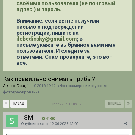
своё имя пользователя (не почтовый
адрес!) и пароль.
Внимание: если вы не получили
письмо о подтверждении
регистрации,
пишите на
ilebedinsky@gmail.com
; в
письме укажите выбранное вами имя
пользователя. И следите за
ответами. Спам проверяйте, это вот
всё.
Как правильно снимать грибы?
Автор: Deta,
11.10.2018 19:12
в
Фотокамеры и искусство
фотографирования
НАЗАД
ВПЕРЁД
Страница 12 из 12
=SM=
41 682
Опубликовано:
12.06.2026 13:02