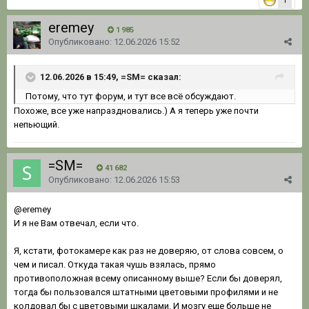
1
eremey
1 985
Опубликовано:
12.06.2026 15:52
12.06.2026 в 15:49, =SM= сказал:
Потому, что тут форум, и тут все всё обсуждают.
Похоже, все уже напраздновались.) А я теперь уже почти
непьющий.
=SM=
41 682
Опубликовано:
12.06.2026 15:53
@eremey
И я не Вам отвечал, если что.
Я, кстати, фотокамере как раз не доверяю, от слова совсем, о
чем и писал. Откуда такая чушь взялась, прямо
противоположная всему описанному выше? Если бы доверял,
тогда бы пользовался штатными цветовыми профилями и не
колдовал бы с цветовыми шкалами. И мозгу еще больше не