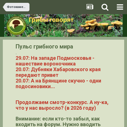
Фотокамеры и искусство фотографирования
Пульс грибного мира
.
29.07: На западе Подмосковья -
нашествие вороночника
20.07: Дубняки Хабаровского края
передают привет
20.07: А на Брянщине скучно - одни
подосиновики...
Продолжаем смотр-конкурс. А ну-ка,
что у нас выросло? (в 2026 году)
Внимание: если кто-то забыл, как
входить на форум. Нужно вводить