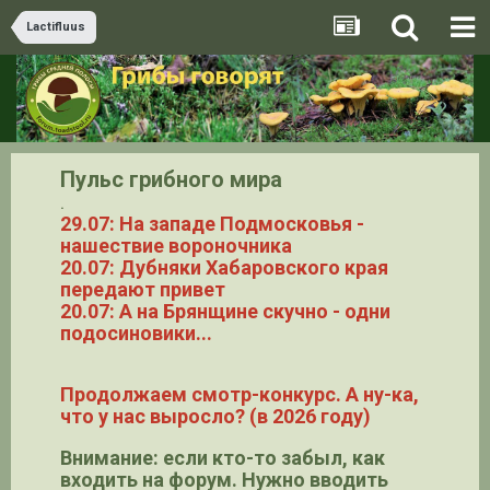
Lactifluus
Пульс грибного мира
.
29.07: На западе Подмосковья -
нашествие вороночника
20.07: Дубняки Хабаровского края
передают привет
20.07: А на Брянщине скучно - одни
подосиновики...
Продолжаем смотр-конкурс. А ну-ка,
что у нас выросло? (в 2026 году)
Внимание: если кто-то забыл, как
входить на форум. Нужно вводить