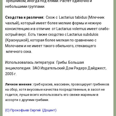
орешником, иногда под елями. Растет одиночно и
небольшими группами.
Сходства и различия:
Схож с Lactarius tabidus (Млечник
чахлый), который имеет более мелкие формы и нежную
консистенцию и в отличие от Lactarius volemus имеет слабо-
острый вкус . Есть также сходство с Lactarius subdulcis
(Краснушкой), которая более мелкая по сравнению с
Молочаем и не имеет такого обильного, стекающего
млечного сока.
Использовалась литература: Грибы. Большая
энциклопедия. ЗАО Издательский Дом Ридерз Дайджест,
2005 г.
Личное мнение:
гриб красив, массивен, провоцирует грибников
на сбор, хотя вкусовые качества посредственные, в засол не
годится, лучше всего использовать его свеже-жареным в
ассорти с другими грибами.
(С) Прокофьев Сергей (Доцент)