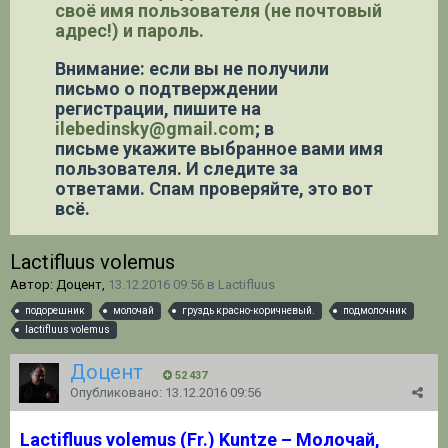
своё имя пользователя (не почтовый
адрес!) и пароль.
Внимание: если вы не получили
письмо о подтверждении
регистрации,
пишите на
ilebedinsky@gmail.com
; в
письме укажите выбранное вами имя
пользователя. И следите за
ответами. Спам проверяйте, это вот
всё.
Lactifluus volemus
Автор: Доцент,
13.12.2016 09:56
в
Lactifluus
подорешник
молочай
груздь красно-коричневый.
подмолочник
lactifluus volemus
Доцент
52 437
Опубликовано:
13.12.2016 09:56
Lactifluus volemus (Fr.) Kuntze – Молочай,