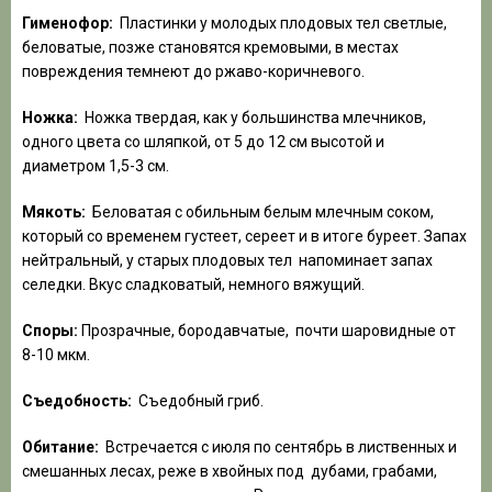
Гименофор:
Пластинки у молодых плодовых тел светлые,
беловатые, позже становятся кремовыми, в местах
повреждения темнеют до ржаво-коричневого.
Ножка:
Ножка твердая, как у большинства млечников,
одного цвета со шляпкой, от 5 до 12 см высотой и
диаметром 1,5-3 см.
Мякоть:
Беловатая с обильным белым млечным соком,
который со временем густеет, сереет и в итоге буреет. Запах
нейтральный, у старых плодовых тел напоминает запах
селедки. Вкус сладковатый, немного вяжущий.
Споры:
Прозрачные, бородавчатые, почти шаровидные от
8-10 мкм.
Съедобность:
Съедобный гриб.
Обитание:
Встречается с июля по сентябрь в лиственных и
смешанных лесах, реже в хвойных под дубами, грабами,