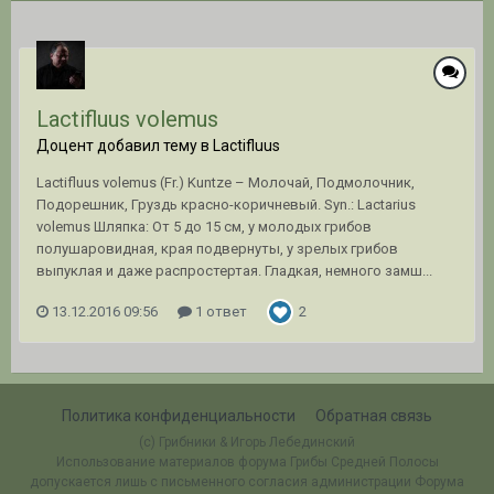
Lactifluus volemus
Доцент добавил тему в
Lactifluus
Lactifluus volemus (Fr.) Kuntze – Молочай, Подмолочник,
Подорешник, Груздь красно-коричневый. Syn.: Lactarius
volemus Шляпка: От 5 до 15 см, у молодых грибов
полушаровидная, края подвернуты, у зрелых грибов
выпуклая и даже распростертая. Гладкая, немного замш...
13.12.2016 09:56
1 ответ
2
Политика конфиденциальности
Обратная связь
(c) Грибники & Игорь Лебединский
Использование материалов форума Грибы Средней Полосы
допускается лишь с письменного согласия администрации Форума