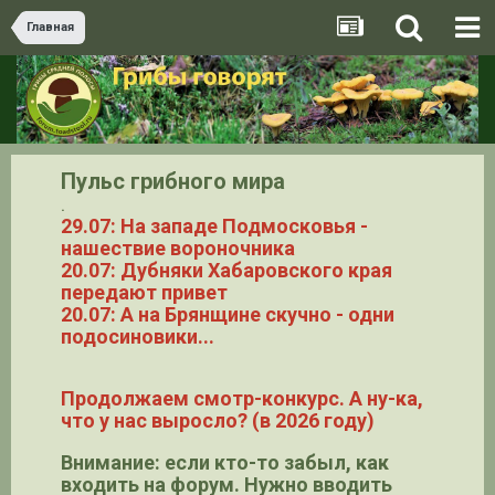
Главная
Пульс грибного мира
.
29.07: На западе Подмосковья -
нашествие вороночника
20.07: Дубняки Хабаровского края
передают привет
20.07: А на Брянщине скучно - одни
подосиновики...
Продолжаем смотр-конкурс. А ну-ка,
что у нас выросло? (в 2026 году)
Внимание: если кто-то забыл, как
входить на форум. Нужно вводить