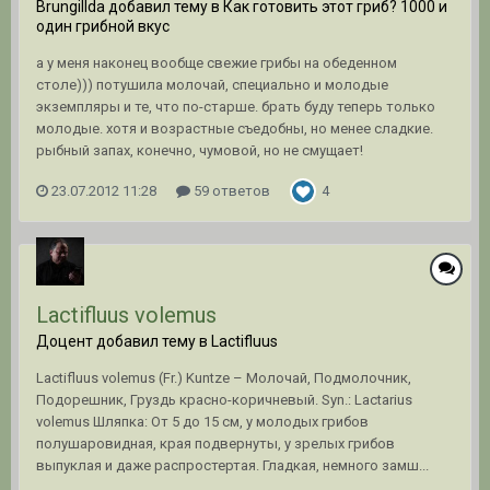
Brungillda добавил тему в
Как готовить этот гриб? 1000 и
один грибной вкус
а у меня наконец вообще свежие грибы на обеденном
столе))) потушила молочай, специально и молодые
экземпляры и те, что по-старше. брать буду теперь только
молодые. хотя и возрастные съедобны, но менее сладкие.
рыбный запах, конечно, чумовой, но не смущает!
23.07.2012 11:28
59 ответов
4
Lactifluus volemus
Доцент добавил тему в
Lactifluus
Lactifluus volemus (Fr.) Kuntze – Молочай, Подмолочник,
Подорешник, Груздь красно-коричневый. Syn.: Lactarius
volemus Шляпка: От 5 до 15 см, у молодых грибов
полушаровидная, края подвернуты, у зрелых грибов
выпуклая и даже распростертая. Гладкая, немного замш...