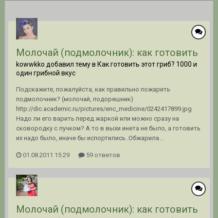
Молочай (подмолочник): как готовить
kowwkko добавил тему в
Как готовить этот гриб? 1000 и
один грибной вкус
Подскажите, пожалуйста, как правильно пожарить
подмолочник? (молочай, подорешник)
http://dic.academic.ru/pictures/enc_medicine/0242417899.jpg
Надо ли его варить перед жаркой или можно сразу на
сковородку с лучком? А то в выхи инета не было, а готовить
их надо было, иначе бы испортились..Обжарила...
01.08.2011 15:29
59 ответов
Молочай (подмолочник): как готовить