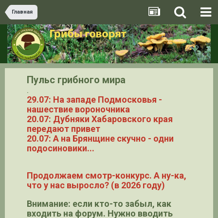
Главная
Пульс грибного мира
.
29.07: На западе Подмосковья -
нашествие вороночника
20.07: Дубняки Хабаровского края
передают привет
20.07: А на Брянщине скучно - одни
подосиновики...
Продолжаем смотр-конкурс. А ну-ка,
что у нас выросло? (в 2026 году)
Внимание: если кто-то забыл, как
входить на форум. Нужно вводить