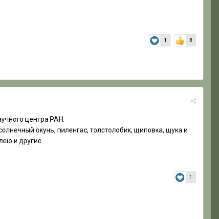
1
8
учного центра РАН.
солнечный окунь, пиленгас, толстолобик, щиповка, щука и
лею и другие.
1