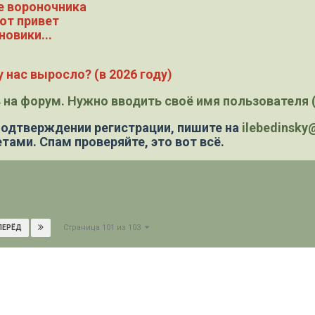
е вороночника
ют привет
новики...
 нас выросло? (в 2026 году)
 на форум. Нужно вводить своё имя пользователя (
 подтверждении регистрации,
пишите на
ilebedinsk
тами. Спам проверяйте, это вот всё.
Страница 101 из 103
ПЕРЁД