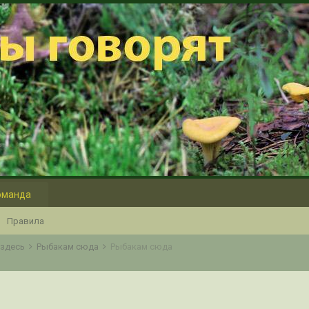
оманда
Правила
о здесь
Рыбакам сюда
Рыбакам сюда