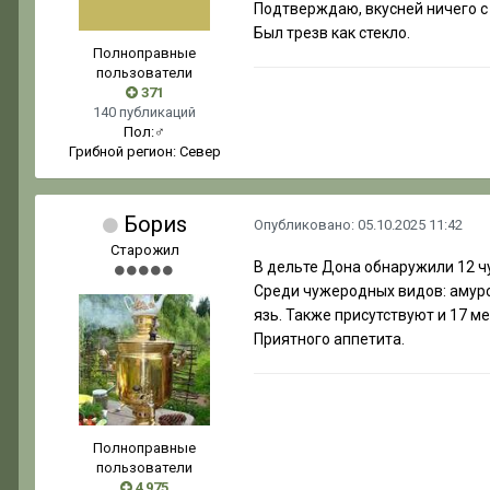
Подтверждаю, вкусней ничего с 
Был трезв как стекло.
Полноправные
пользователи
371
140 публикаций
Пол:
♂
Грибной регион:
Север
Бориs
Опубликовано:
05.10.2025 11:42
Старожил
В дельте Дона обнаружили 12 ч
Среди чужеродных видов: амурск
язь. Также присутствуют и 17 ме
Приятного аппетита.
Полноправные
пользователи
4 975