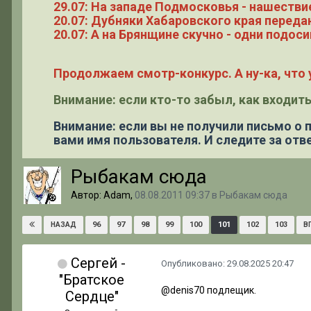
29.07: На западе Подмосковья - нашестви
20.07: Дубняки Хабаровского края переда
20.07: А на Брянщине скучно - одни подоси
Продолжаем смотр-конкурс. А ну-ка, что у
Внимание: если кто-то забыл, как входить
Внимание: если вы не получили письмо о
вами имя пользователя. И следите за отве
Рыбакам сюда
Автор: Adam,
08.08.2011 09:37
в
Рыбакам сюда
96
97
98
99
100
101
102
103
НАЗАД
В
Сергей -
Опубликовано:
29.08.2025 20:47
"Братское
@denis70
подлещик.
Сердце"