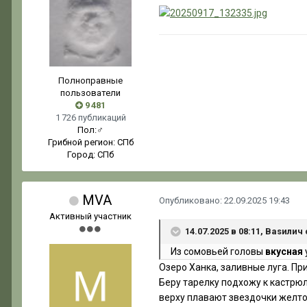
Полноправные
пользователи
9 481
1 726 публикаций
Пол:
♂
Грибной регион:
СПб
Город:
СПб
MVA
Опубликовано:
22.09.2025 19:43
Активный участник
14.07.2025 в 08:11, Ваsилич
Из сомовьей головы
вкусная
Озеро Ханка, заливные луга. Пр
Беру тарелку подхожу к кастрюл
верху плавают звездочки желтог