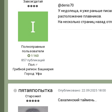
Завсегдатай
@denis70
У недолеща, я уже раньше писа
расположение плавников.
На несколько страниц назад отл
Полноправные
пользователи
1 163
857 публикаций
Пол:
♂
Грибной регион:
Башкирия
Город:
Уфа
пятаяпопытка
Опубликовано:
22.09.2025 18:00
Старожил
Сахалинский таймень...