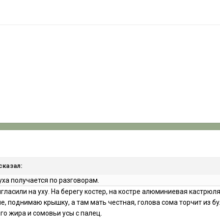
 сказал:
уха получается по разговорам.
игласили на уху. На берегу костер, на костре алюминиевая кастрюля
е, поднимаю крышку, а там мать честная, голова сома торчит из бу
о жира и сомовьи усы с палец.