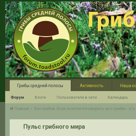
Грибы средней полосы
Активность
Наша к
Форум
Блоги
Пользователи в сети
Календарь
Главная
Без грибов. Если хочется поговорить не о грибах - эт
Пульс грибного мира
.