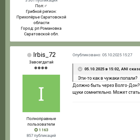
3 361 публикация
Пол:
♂
Грибной регион:
Прихопёрье Саратовской
области
Город:
рп Романовка
Саратовской обл.
Irbis_72
Опубликовано:
05.10.2025 15:27
Завсегдатай
05.10.2025 в 15:02, ANI сказ
Эти-то как в чужаки попали?
Должно быть через Волго-Дон?!
щуки сомнительно. Может стать
Полноправные
пользователи
1 163
857 публикаций