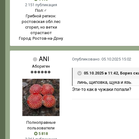
2 151 публикация
Пол:
♂
Грибной регион:
ростовская обл лес
сгорел, но ветки
отрастают
Город:
Ростов-на-Дону
ANI
Опубликовано:
05.10.2025 15:02
Абориген
05.10.2025 в 11:42, Бориs ск
линь, щиповка
, щ
ук
а
и язь
.
Эти-то как в чужаки попали?
Полноправные
пользователи
5 818