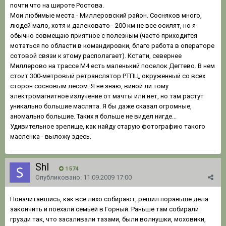
почти что на широте Ростова.
Мои любимые места - Миллеровский район. Сосняков много,
людей мало, хотя и далековато - 200 км не все осилят, но я
обычно совмещаю приятное с полезным (часто приходится
мотаться по области в командировки, благо работа в операторе
сотовой связи к этому располагает). Кстати, севернее
Миллерово на трассе М4 есть маленький поселок Дегтево. В нем
стоит 300-метровый ретранслятор РТПЦ, окруженный со всех
сторон сосновым лесом. Я не знаю, виной ли тому
электромагнитное излучение от мачты или нет, но там растут
уникально большие маслята. Я бы даже сказал огромные,
аномально большие. Таких я больше не видел нигде...
Удивительное зрелище, как найду старую фотографию такого
масленка - выложу здесь.
Shl
1 574
Опубликовано:
11.09.2009 17:00
Поначитавшись, как все лихо собирают, решил пораньше дела
закончить и поехали семьей в Горный. Раньше там собирали
грузди так, что засаливали тазами, были волнушки, моховики,