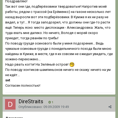
Поздравляю!
Так вот они где, подберёзовики твердоватые! Напротив моей
работы, рядом с трассой (на Ерёменко) на газоне несколько лет
назад выросли вот эти подберёзовики. В Кумже я их ни разу не
видел, а тут... Я тогда заподозрил, что должны они где-то расти
ещё. Теперь ясно: место дислокации - Александровка. Жаль, что
туда ехать мне далеко. Но ничего, Володя с морей скоро
приедет, тогда рванём по грибы!
По поводу груздя осинового были у меня подозрения... Ведь
чумазые осиновые грузди с понедельничного похода были мною
найдены в Кумже, в месте, где я их совсем не ожидал увидеть, где
хожено-перехожено...
Надо рвать когти! На Зелёный остров!
По поводу зонтиков-шампиньонов ничего не скажу: ничего на ум
не идёт...
svt
Согласен полностью!
DireStraits
1
Опубликовано:
09.09.2009 19:49