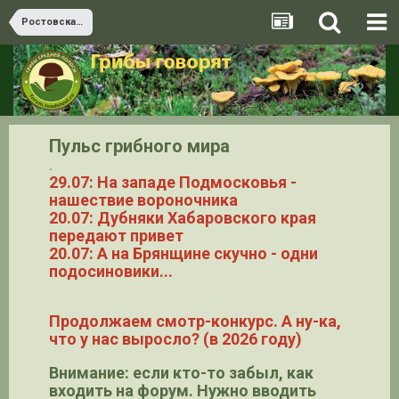
Ростовская область
Пульс грибного мира
.
29.07: На западе Подмосковья -
нашествие вороночника
20.07: Дубняки Хабаровского края
передают привет
20.07: А на Брянщине скучно - одни
подосиновики...
Продолжаем смотр-конкурс. А ну-ка,
что у нас выросло? (в 2026 году)
Внимание: если кто-то забыл, как
входить на форум. Нужно вводить