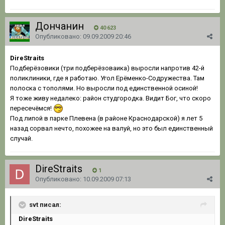
Дончанин
40 623
Опубликовано:
09.09.2009 20:46
DireStraits
Подберёзовики (три подберёзоваика) выросли напротив 42-й
поликлиники, где я работаю. Угол Ерёменко-Содружества. Там
полоска с тополями. Но выросли под единственной осиной!
Я тоже живу недалеко: район студгородка. Видит Бог, что скоро
пересечёмся!
Под липой в парке Плевена (в районе Краснодарской) я лет 5
назад сорвал нечто, похожее на валуй, но это был единственный
случай.
DireStraits
1
Опубликовано:
10.09.2009 07:13
svt писал:
DireStraits