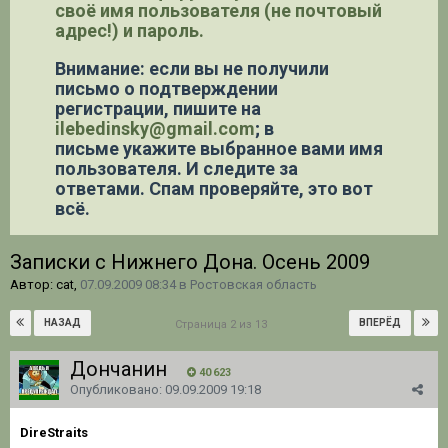
своё имя пользователя (не почтовый
адрес!) и пароль.
Внимание: если вы не получили
письмо о подтверждении
регистрации,
пишите на
ilebedinsky@gmail.com
; в
письме укажите выбранное вами имя
пользователя. И следите за
ответами. Спам проверяйте, это вот
всё.
Записки с Нижнего Дона. Осень 2009
Автор: cat,
07.09.2009 08:34
в
Ростовская область
НАЗАД
ВПЕРЁД
Страница 2 из 13
Дончанин
40 623
Опубликовано:
09.09.2009 19:18
DireStraits