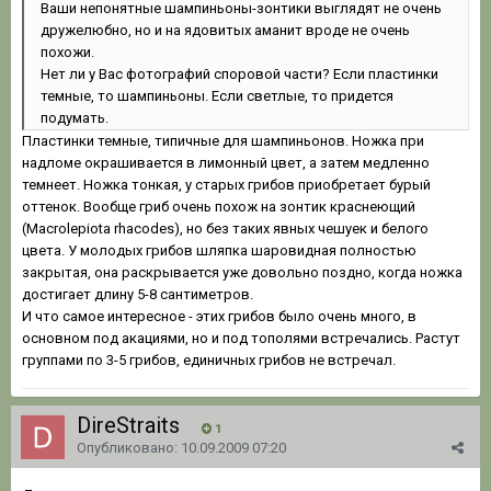
Ваши непонятные шампиньоны-зонтики выглядят не очень
дружелюбно, но и на ядовитых аманит вроде не очень
похожи.
Нет ли у Вас фотографий споровой части? Если пластинки
темные, то шампиньоны. Если светлые, то придется
подумать.
Пластинки темные, типичные для шампиньонов. Ножка при
надломе окрашивается в лимонный цвет, а затем медленно
темнеет. Ножка тонкая, у старых грибов приобретает бурый
оттенок. Вообще гриб очень похож на зонтик краснеющий
(Macrolepiota rhacodes), но без таких явных чешуек и белого
цвета. У молодых грибов шляпка шаровидная полностью
закрытая, она раскрывается уже довольно поздно, когда ножка
достигает длину 5-8 сантиметров.
И что самое интересное - этих грибов было очень много, в
основном под акациями, но и под тополями встречались. Растут
группами по 3-5 грибов, единичных грибов не встречал.
DireStraits
1
Опубликовано:
10.09.2009 07:20