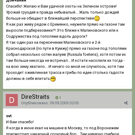
Дончанин
Спасибо! Желаю и Вам удачной охоты на Зеленом острове!
Урожай груздей и правда небывалый... Жаль только дождей
больше не обещают в ближайшей перспективе
Я как раз живу рядом с Еременко, неужели прямо на газоне там
выросли подберезовики?! Это ближе к Малиновского или к
Содружества под тополями вдоль дороги?
Я так один раз на пересечении Малиновского и 2-й
Краснодарской (по пути в Кумжу) прямо на газоне под тополями
собрал несколько сотен валуев (Russula foetens), хотя потом их
там больше никогда не встречал... И кстати насолили их тогда -
на всю зиму хватило... И ничего со мной не случилось, хотя там
проходит оживленная трасса и грибы по идее столько гадости
должны в себя впитать
DireStraits
1
Опубликовано:
09.09.2009 20:05
svt
И Вам спасибо!
Я когда в июне ехал на машине в Москву, то под Воронежем
присмотрел шикарный сосновый бор... Там наверно грибное