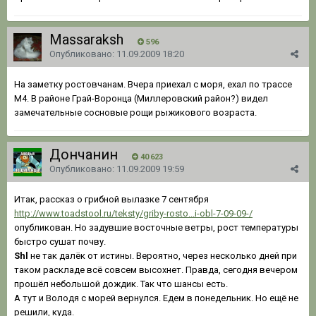
Massaraksh
596
Опубликовано:
11.09.2009 18:20
На заметку ростовчанам. Вчера приехал с моря, ехал по трассе
М4. В районе Грай-Воронца (Миллеровский район?) видел
замечательные сосновые рощи рыжикового возраста.
Дончанин
40 623
Опубликовано:
11.09.2009 19:59
Итак, рассказ о грибной вылазке 7 сентября
http://www.toadstool.ru/teksty/griby-rosto...i-obl-7-09-09-/
опубликован. Но задувшие восточные ветры, рост температуры
быстро сушат почву.
Shl
не так далёк от истины. Вероятно, через несколько дней при
таком раскладе всё совсем высохнет. Правда, сегодня вечером
прошёл небольшой дождик. Так что шансы есть.
А тут и Володя с морей вернулся. Едем в понедельник. Но ещё не
решили, куда.