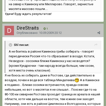
на север к Каменску или Миллерово. Говорят, зернистые
маслята массово пошли....
Удачи! Буду ждать результатов!
DireStraits
1
Опубликовано:
10.09.2009 20:12
Shl писал:
А не боитесь в районе Каменска грибы собирать - говорят
периодически Россия что-то сбрасывает в воздух. Кстати,
Не вкурсе - соссняки ближе Каменска у нас не водятся?
(кроме Кундрючки - там народу всегда больше, чем сосен,
хотя места очень классные).
Я не боюсь их собирать даже в Ростове, где действительно в
воздухе, почве и воде вся таблица Менделеева
А в Каменске
и подавно... Ближе сосняки встречаются, правда совсем
небольшие, но вот о маслятах я не слышал... Похоже где-то на
80-100 км севернее Ростова проходит граница их ареала в нашей
области, хотя чем дальше на восток, тем южнее они заходят.
Например, они есть в районе Цимлянска и Волгодонска, которые