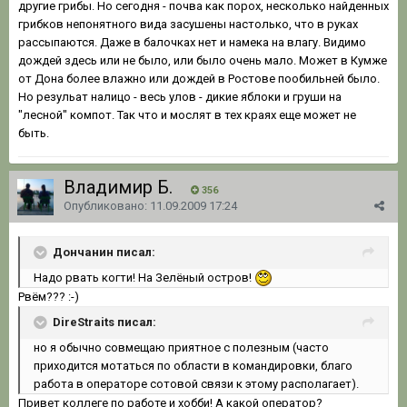
другие грибы. Но сегодня - почва как порох, несколько найденных
грибков непонятного вида засушены настолько, что в руках
рассыпаются. Даже в балочках нет и намека на влагу. Видимо
дождей здесь или не было, или было очень мало. Может в Кумже
от Дона более влажно или дождей в Ростове пообильней было.
Но резульат налицо - весь улов - дикие яблоки и груши на
"лесной" компот. Так что и мослят в тех краях еще может не
быть.
Владимир Б.
356
Опубликовано:
11.09.2009 17:24
Дончанин писал:
Надо рвать когти! На Зелёный остров!
Рвём??? :-)
DireStraits писал:
но я обычно совмещаю приятное с полезным (часто
приходится мотаться по области в командировки, благо
работа в операторе сотовой связи к этому располагает).
Привет коллеге по работе и хобби! А какой оператор?