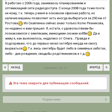
Я работаю с 2006 года, занимаюсь планированием и
оптимизацией сети радиодоступа. С конца 2008 года тоже почти
не езжу, т.к. теперь у меня в основном офисная работа, но
наличие машины позволяет хоть иногда выбираться за 200 км от
Ростова
Из Скайлинка сейчас знаю только Колю Резникова,
он недавно к вам пришел. Я, кстати, с удовольствием бы
познакомился с земляками, имеющими схожее хобби
Да и
живу я, как выяснилось, недалеко от Олега... Правда я
подозреваю, что до первых чисел октября никуда не смогу
вырваться
Т.к. весь сентябрь будет либо в семейных заботах,
либо - дни рождения, свадьбы родственников и т.д.
НАЗАД
ВПЕРЁД
Страница 2 из 13
Эта тема закрыта для публикации сообщений.
Подписчики
0