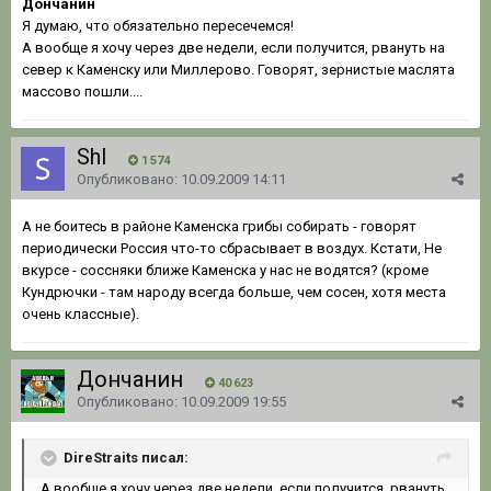
Дончанин
Я думаю, что обязательно пересечемся!
А вообще я хочу через две недели, если получится, рвануть на
север к Каменску или Миллерово. Говорят, зернистые маслята
массово пошли....
Shl
1 574
Опубликовано:
10.09.2009 14:11
А не боитесь в районе Каменска грибы собирать - говорят
периодически Россия что-то сбрасывает в воздух. Кстати, Не
вкурсе - соссняки ближе Каменска у нас не водятся? (кроме
Кундрючки - там народу всегда больше, чем сосен, хотя места
очень классные).
Дончанин
40 623
Опубликовано:
10.09.2009 19:55
DireStraits писал:
А вообще я хочу через две недели, если получится, рвануть