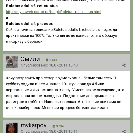
Boletus edulis f. reticulatus
http://mycoweb.narod.ru/fungi/Boletus_reticulatus.html
и
Boletus edulis f. praecox
Сейчас почитал описание Boletus edulis f. reticulatus, подходит
практически на 100%. Только нигде не написано, что образует
микоризу с берёзой.
Эмили
2 441
Опубликовано:
18.07.2011 15:40
Хочу возразить про север подмосковья - белые там есть. В
субботу ходила в лес и нашла 10 штук, правда 4 были
переросшие и я их оставила в лесу. У меня такое ощущение , что
выросли они после выходных. Подросшие до нормальных
размеров к субботе. Нашла их в елках. А так какие они сама не
очень разбираюсь. Меня сам процесс больше занимает.
mvkarpov
3 636
Опубликовано:
18.07.2011 16:11