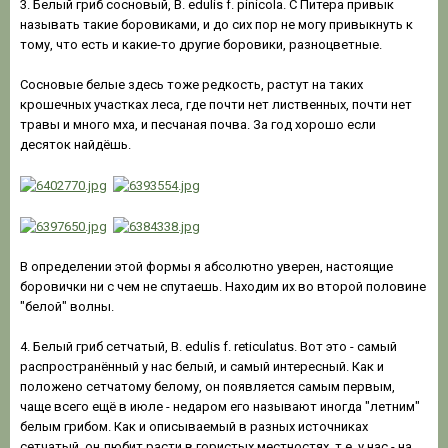
3. Белый гриб сосновый, B. edulis f. pinicola. С Питера привык
называть такие боровиками, и до сих пор не могу привыкнуть к
тому, что есть и какие-то другие боровики, разноцветные.
Сосновые белые здесь тоже редкость, растут на таких
крошечных участках леса, где почти нет лиственных, почти нет
травы и много мха, и песчаная почва. За год хорошо если
десяток найдёшь.
В определении этой формы я абсолютно уверен, настоящие
боровички ни с чем не спутаешь. Находим их во второй половине
"белой" волны.
4. Белый гриб сетчатый, B. edulis f. reticulatus. Вот это - самый
распространённый у нас белый, и самый интересный. Как и
положено сетчатому белому, он появляется самым первым,
чаще всего ещё в июле - недаром его называют иногда "летним"
белым грибом. Как и описываемый в разных источниках
сетчатый, он любит расти в гористых местностях, т.е. у нас - на