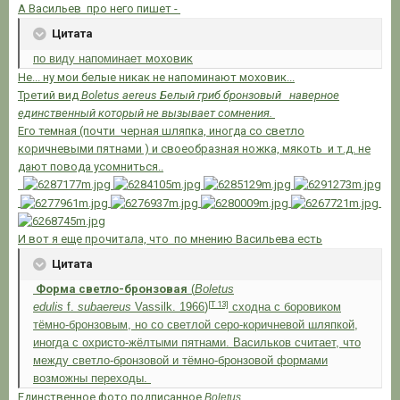
А Васильев про него пишет -
Цитата
по виду напоминает
моховик
Не... ну мои белые никак не напоминают моховик...
Третий вид
Boletus aereus Белый гриб бронзовый наверное
единственный который не вызывает сомнения.
Его темная (почти черная шляпка, иногда со светло
коричневыми пятнами ) и своеобразная ножка, мякоть и т.д. не
дают повода усомниться..
И вот я еще прочитала, что по мнению Васильева есть
Цитата
Форма светло-бронзовая
(
Boletus
[Т 13]
edulis
f.
subaereus
Vassilk. 1966
)
сходна с боровиком
тёмно-бронзовым, но со светлой серо-коричневой шляпкой,
иногда с охристо-жёлтыми пятнами. Васильков считает, что
между светло-бронзовой и тёмно-бронзовой формами
возможны переходы.
Единственное фото подписанное
Boletus