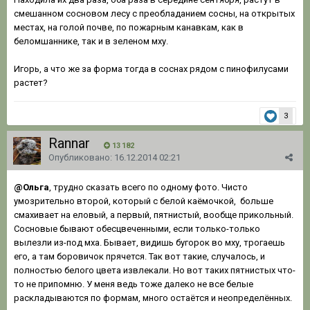
смешанном сосновом лесу с преобладанием сосны, на открытых
местах, на голой почве, по пожарным канавкам, как в
беломшаннике, так и в зеленом мху.
Игорь, а что же за форма тогда в соснах рядом с пинофилусами
растет?
3
Rannar
13 182
Опубликовано:
16.12.2014 02:21
@Ольга
, трудно сказать всего по одному фото. Чисто
умозрительно второй, который с белой каёмочкой, больше
смахивает на еловый, а первый, пятнистый, вообще прикольный.
Сосновые бывают обесцвеченными, если только-только
вылезли из-под мха. Бывает, видишь бугорок во мху, трогаешь
его, а там боровичок прячется. Так вот такие, случалось, и
полностью белого цвета извлекали. Но вот таких пятнистых что-
то не припомню. У меня ведь тоже далеко не все белые
раскладываются по формам, много остаётся и неопределённых.