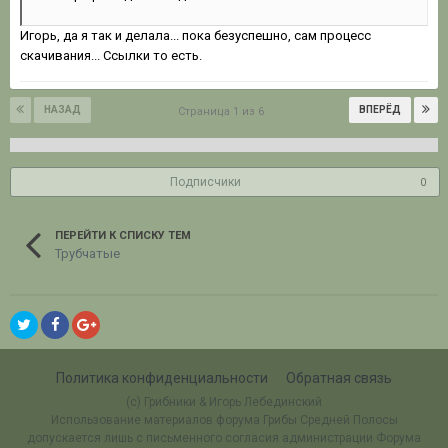
Игорь, да я так и делала... пока безуспешно, сам процесс
скачивания... Ссылки то есть.
НАЗАД
ВПЕРЁД
Страница 1 из 6
Подписчики
0
ПЕРЕЙТИ К СПИСКУ ТЕМ
Трубчатые
Политика конфиденциальности
Обратная связь
(c) Грибники & Игорь Лебединский
Использование материалов форума Грибы Средней Полосы
допускается лишь с письменного согласия администрации Форума