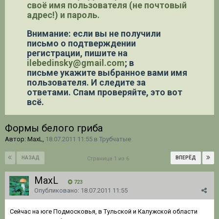
своё имя пользователя (не почтовый
адрес!) и пароль.
Внимание: если вы не получили
письмо о подтверждении
регистрации,
пишите на
ilebedinsky@gmail.com
; в
письме укажите выбранное вами имя
пользователя. И следите за
ответами. Спам проверяйте, это вот
всё.
Формы белого гриба
Автор: MaxL,
18.07.2011 11:55
в
Трубчатые
НАЗАД
ВПЕРЁД
Страница 1 из 6
MaxL
723
Опубликовано:
18.07.2011 11:55
Сейчас на юге Подмосковья, в Тульской и Калужской области