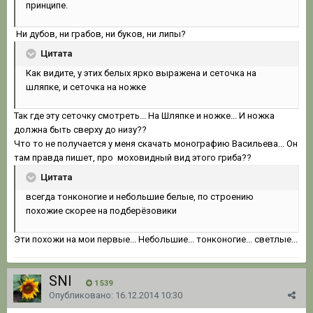
принципе.
Ни дубов, ни грабов, ни буков, ни липы?
Цитата
Как видите, у этих белых ярко выражена и сеточка на
шляпке, и сеточка на ножке
Так где эту сеточку смотреть... На Шляпке и ножке... И ножка
должна быть сверху до низу??
Что то не получается у меня скачать монографию Васильева... Он
там правда пишет, про моховидный вид этого гриба??
Цитата
всегда тонконогие и небольшие белые, по строению
похожие скорее на подберёзовики
Эти похожи на мои первые... Небольшие... тонконогие... светлые...
SNI
1 539
Опубликовано:
16.12.2014 10:30