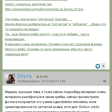
выгляди так:
edulis
f.
subaereus
http://www.kishar.ru/mushrooms/bel_gr_bronz_01.jpg
Уж очень они на мои "сетчатые" похожи... ...
Вреде Ариона разбиралась в "сетчатом" и "дубовом" ... Ириш что
то пояснить можешь?
Да... все белые грибы растут у нас под дубами... часто
вперемешку..
И еще мне очень интересно- Почему у нас нет сосновой формы
белого гриба. Сосняки то есть приличные. Или это чисто
северный вид?
4
Ольга
47 470
Опубликовано:
15.12.2014 17:45
Марина, хорошая тема, я тоже сейчас подсоберу материал очень
интересно разобраться в своих грибах, сейчас просмотрела
фотки и получается что у меня одни
Boletus reticulatus,
если
ориентироваться по сетчатой ножке, хотя для
Boletus edulis
сетчатость
ножки тоже характерна в верхней её части.