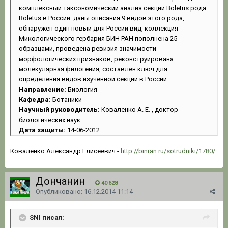
комплексный таксономический анализ секции Boletus рода
Boletus в России: даны описания 9 видов этого рода,
обнаружен один новый для России вид, коллекция
Микологического гербария БИН РАН пополнена 25
образцами, проведена ревизия значимости
морфологических признаков, реконструирована
молекулярная филогения, составлен ключ для
определения видов изученной секции в России.
Направление:
Биология
Кафедра:
Ботаники
Научный руководитель:
Коваленко А. Е. , доктор
биологических наук
Дата защиты:
14-06-2012
Коваленко Александр Елисеевич -
http://binran.ru/sotrudniki/1780/
Дончанин
40 628
Опубликовано:
16.12.2014 11:14
SNI писал: