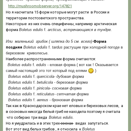
http://mushroomobserver.org/147821
Но я насчитала 15 форм которые могут расти в России и
территории постсоветского пространства.
Некоторые из них очень специфичны, например арктическая
форма
Boletus edulis
f.
arcticus, встречающаяся в тундре.
Или маленький грибок ( шляпка до 5 см. всего)-
Форма
поздняя
Boletus edulis
f.
tardus
растущие при холодной погоде в
березовом криволесье.
Наиболее распространенными форма считаются:
Boletus edulis
f.
edulis
- еловая форма ( вот как ! Оказывается
самый настоящий это тот который под елями
)
Boletus edulis
f.
quercicola- дубовая форма
Boletus edulis
f.
betulicola - березовая форма
Boletus edulis
f.
pinicola- сосновая форма
Boletus edulis
f.
reticulatus- сетчатая форма
Boletus edulis
f.
aereus - бронзовая форма
Так как в Краснодарском крае нет еловых и березовых лесов, а
в сосновых никогда белый гриб не находила поэтому я считала
что собираю три вида
Boletus edulis.
Но я умудрилась и в этих трех
соснах
видах запутаться.
Вот этот вид белых грибов , я относила к
Boletus