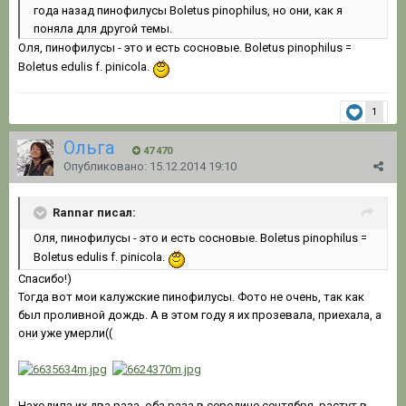
года назад пинофилусы Boletus pinophilus, но они, как я
поняла для другой темы.
Оля, пинофилусы - это и есть сосновые. Boletus pinophilus =
Boletus edulis f. pinicola.
1
Ольга
47 470
Опубликовано:
15.12.2014 19:10
Rannar писал:
Оля, пинофилусы - это и есть сосновые. Boletus pinophilus =
Boletus edulis f. pinicola.
Спасибо!)
Тогда вот мои калужские пинофилусы. Фото не очень, так как
был проливной дождь. А в этом году я их прозевала, приехала, а
они уже умерли((
Находила их два раза, оба раза в середине сентября, растут в