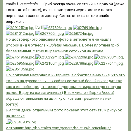
edulis
f.
quercicola.
Гриб всегда очень светлый, на прямой (даже
тонковатой ножке), очень подвержен червивости и плохо
переносит транспортировку. Сетчатость на ножке слабо
выражена.
[/url]
Но достоверного описания и фото в интернете я не нашла.
Второй вид я отнесла к
Boletus reticulatus.
Более плотный гриб ,
более темный с ясно выраженной сеточкой на ножке.
Но, поизучав материал в интернете, я обратила внимание, что это
только на русскоязычных сайтах сетчатый белый выглядит так
как я его себе представляю ( с упором на выраженную сетку на
ножке. В других же источниках ( В том числе и Борис Ассов)
обращают внимание на шляпку описывая трещинки на ней
(сетку).
Б.Ассов даже отдельным фото показал этот сетчатый рисунок
на шляпке
Источник:
http://boletales.com/genera/boletus/b-reticulatus/