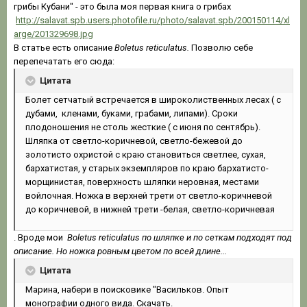
грибы Кубани" - это была моя первая книга о грибах
http://salavat.spb.users.photofile.ru/photo/salavat.spb/200150114/xl
arge/201329698.jpg
В статье есть описание
Boletus reticulatus.
Позволю себе
перепечатать его сюда:
Цитата
Болет сетчатый встречается в широколиственных лесах ( с
дубами, кленами, буками, грабами, липами). Сроки
плодоношения не столь жесткие ( с июня по сентябрь).
Шляпка от светло-коричневой, светло-бежевой до
золотисто охристой с краю становиться светлее, сухая,
бархатистая, у старых экземпляров по краю бархатисто-
морщинистая, поверхность шляпки неровная, местами
войлочная. Ножка в верхней трети от светло-коричневой
до коричневой, в нижней трети -белая, светло-коричневая
. Вроде мои
Boletus reticulatus по шляпке и по сеткам подходят под
описание. Но ножка ровным цветом по всей длине...
Цитата
Марина, набери в поисковике "Васильков. Опыт
монографии одного вида. Скачать.