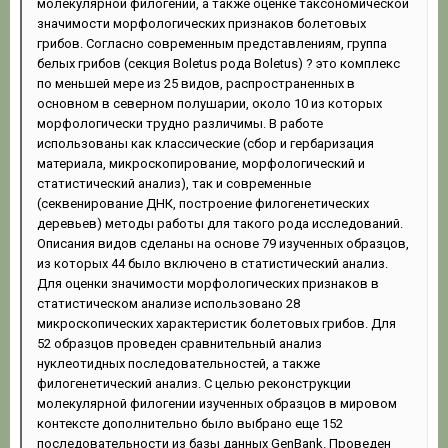
молекулярной филогении, а также оценке таксономической
значимости морфологических признаков болетовых
грибов. Согласно современным представлениям, группа
белых грибов (секция Boletus рода Boletus) ? это комплекс
по меньшей мере из 25 видов, распространенных в
основном в северном полушарии, около 10 из которых
морфологически трудно различимы. В работе
использованы как классические (сбор и гербаризация
материала, микроскопирование, морфологический и
статистический анализ), так и современные
(секвенирование ДНК, построение филогенетических
деревьев) методы работы для такого рода исследований.
Описания видов сделаны на основе 79 изученных образцов,
из которых 44 было включено в статистический анализ.
Для оценки значимости морфологических признаков в
статистическом анализе использовано 28
микроскопических характеристик болетовых грибов. Для
52 образцов проведен сравнительный анализ
нуклеотидных последовательностей, а также
филогенетический анализ. С целью реконструкции
молекулярной филогении изученных образцов в мировом
контексте дополнительно было выбрано еще 152
последовательности из базы данных GenBank. Проведен