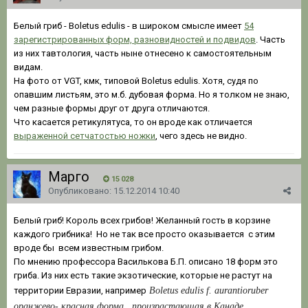
Белый гриб - Boletus edulis - в широком смысле имеет
54
зарегистрированных форм, разновидностей и подвидов
. Часть
из них тавтология, часть ныне отнесено к самостоятельным
видам.
На фото от VGT, кмк, типовой Boletus edulis. Хотя, судя по
опавшим листьям, это м.б. дубовая форма. Но я толком не знаю,
чем разные формы друг от друга отличаются.
Что касается ретикулятуса, то он вроде как отличается
выраженной сетчатостью ножки
, чего здесь не видно.
Марго
15 028
Опубликовано:
15.12.2014 10:40
Белый гриб! Король всех грибов! Желанный гость в корзине
каждого грибника! Но не так все просто оказывается с этим
вроде бы всем известным грибом.
По мнению профессора Василькова Б.П. описано 18 форм это
гриба. Из них есть такие экзотические, которые не растут на
территории Евразии, например
Boletus edulis
f.
aurantioruber
оранжево- красная форма, произрастающая в Канаде.