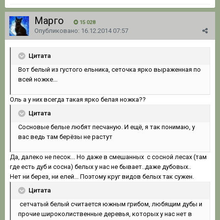
Марго
15 028
Опубликовано:
16.12.2014 07:57
Цитата
Вот белый из густого ельника, сеточка ярко выраженная по
всей ножке...
Оль а у них всегда такая ярко белая ножка??
Цитата
Сосновые белые любят песчаную. И ещё, я так понимаю, у
вас ведь там берёзы не растут
Да, далеко не песок... Но даже в смешанных с сосной лесах (там
где есть дуб и сосна) белых у нас не бывает..даже дубовых..
Нет ни берез, ни елей... Поэтому круг видов белых так сужен.
Цитата
сетчатый белый считается южным грибом, любящим дубы и
прочие широколиственные деревья, которых у нас нет в