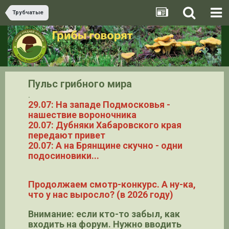
Трубчатые
Пульс грибного мира
.
29.07: На западе Подмосковья -
нашествие вороночника
20.07: Дубняки Хабаровского края
передают привет
20.07: А на Брянщине скучно - одни
подосиновики...
Продолжаем смотр-конкурс. А ну-ка,
что у нас выросло? (в 2026 году)
Внимание: если кто-то забыл, как
входить на форум. Нужно вводить