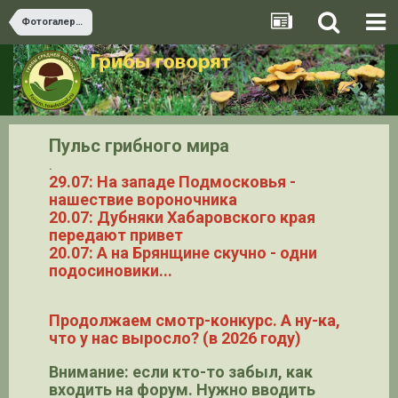
Фотогалерея
Пульс грибного мира
.
29.07: На западе Подмосковья -
нашествие вороночника
20.07: Дубняки Хабаровского края
передают привет
20.07: А на Брянщине скучно - одни
подосиновики...
Продолжаем смотр-конкурс. А ну-ка,
что у нас выросло? (в 2026 году)
Внимание: если кто-то забыл, как
входить на форум. Нужно вводить