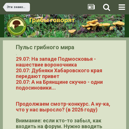
Эти знакомые и незнакомые грибы
Пульс грибного мира
.
29.07: На западе Подмосковья -
нашествие вороночника
20.07: Дубняки Хабаровского края
передают привет
20.07: А на Брянщине скучно - одни
подосиновики...
Продолжаем смотр-конкурс. А ну-ка,
что у нас выросло? (в 2026 году)
Внимание: если кто-то забыл, как
входить на форум. Нужно вводить