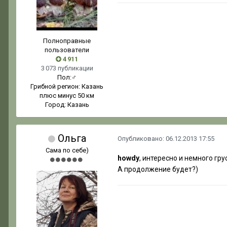
Полноправные
пользователи
4 911
3 073 публикации
Пол:
♂
Грибной регион:
Казань
плюс минус 50 км
Город:
Казань
Ольга
Опубликовано:
06.12.2013 17:55
Сама по себе)
howdy
, интересно и немного грус
А продолжение будет?)