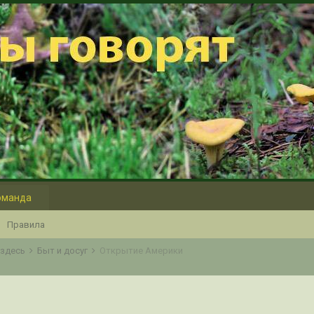
оманда
Правила
о здесь
Быт и досуг
Открытие Америки