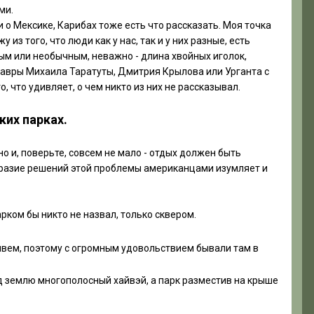
ми.
и о Мексике, Карибах тоже есть что рассказать. Моя точка
из того, что люди как у нас, так и у них разные, есть
ным или необычным, неважно - длина хвойных иголок,
лавры Михаила Таратуты, Дмитрия Крылова или Урганта с
, что удивляет, о чем никто из них не рассказывал.
их парках.
но и, поверьте, совсем не мало - отдых должен быть
образие решений этой проблемы американцами изумляет и
рком бы никто не назвал, только сквером.
живем, поэтому с огромным удовольствием бывали там в
од землю многополосный хайвэй, а парк разместив на крыше