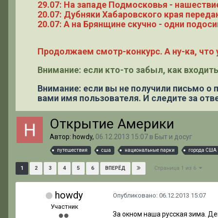
29.07: На западе Подмосковья - нашестви
20.07: Дубняки Хабаровского края переда
20.07: А на Брянщине скучно - одни подоси
Продолжаем смотр-конкурс. А ну-ка, что у
Внимание: если кто-то забыл, как входить
Внимание: если вы не получили письмо о
вами имя пользователя. И следите за отве
Открытие Америки
Автор: howdy,
06.12.2013 15:07
в
Быт и досуг
путешествия
сша
национальные парки
города США
Страница 1 из 6
1
2
3
4
5
6
ВПЕРЁД
howdy
Опубликовано:
06.12.2013 15:07
Участник
За окном наша русская зима. Де