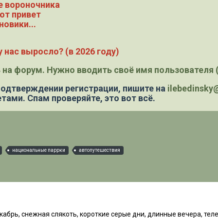
е вороночника
ют привет
новики...
 нас выросло? (в 2026 году)
 на форум. Нужно вводить своё имя пользователя (
 подтверждении регистрации,
пишите на
ilebedinsk
тами. Спам проверяйте, это вот всё.
национальные паррки
автопутешествия
кабрь, снежная слякоть, короткие серые дни, длинные вечера, телев