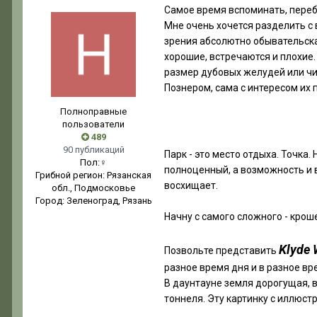
Самое время вспоминать, переб
Мне очень хочется разделить с 
зрения абсолютно обывательская,
хорошие, встречаются и плохие.
размер дубовых желудей или чи
Познером, сама с интересом их 
Полноправные
пользователи
489
90 публикаций
Парк - это место отдыха. Точка.
Пол:
♀
полноценный, а возможность и 
Грибной регион:
Рязанская
восхищает.
обл., Подмосковье
Город:
Зеленоград, Рязань
Начну с самого сложного - крош
Klyde 
Позвольте представить
разное время дня и в разное вре
В даунтауне земля дорогущая, 
тоннеля. Эту картинку с иллюст