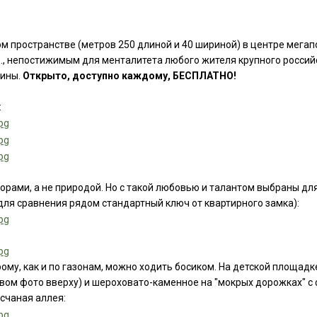
ом пространстве (метров 250 длиной и 40 шириной) в центре мегап
.д., непостижимым для менталитета любого жителя крупного росси
шины.
Открыто, доступно каждому, БЕСПЛАТНО!
:
орами, а не природой. Но с такой любовью и талантом выбраны дл
ля сравнения рядом стандартный ключ от квартирного замка):
ому, как и по газонам, можно ходить босиком. На детской площадк
авом фото вверху) и шероховато-каменное на "мокрых дорожках" с
счаная аллея: