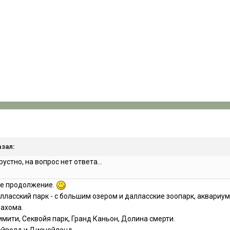
азал:
рустно, на вопрос нет ответа...
ое продолжение.
ласский парк - с большим озером и далласские зоопарк, аквариум
лахома.
мити, Секвойя парк, Гранд Каньон, Долина смерти.
ейволд и Диснейлэнд,