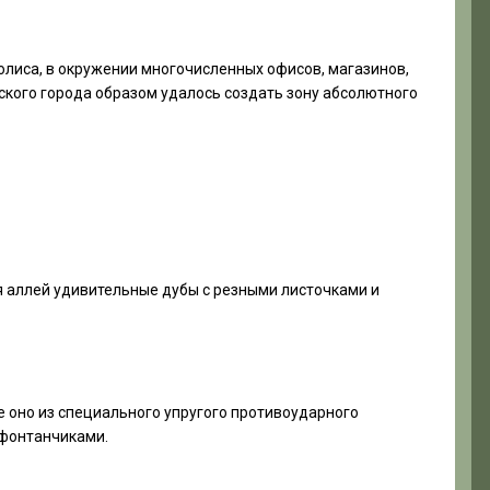
олиса, в окружении многочисленных офисов, магазинов,
йского города образом удалось создать зону абсолютного
я аллей удивительные дубы с резными листочками и
е оно из специального упругого противоударного
 фонтанчиками.