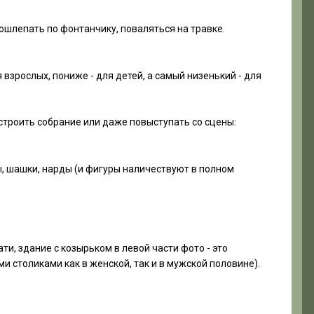
шлепать по фонтанчику, поваляться на травке.
взрослых, пониже - для детей, а самый низенький - для
строить собрание или даже повыступать со сцены:
ы, шашки, нарды (и фигуры наличествуют в полном
и, здание с козырьком в левой части фото - это
 столиками как в женской, так и в мужской половине).