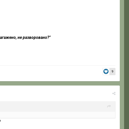
загажено, не разворовано?"
9
?