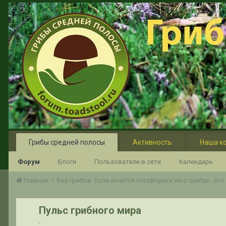
Грибы средней полосы
Активность
Наша к
Форум
Блоги
Пользователи в сети
Календарь
Главная
Без грибов. Если хочется поговорить не о грибах - эт
Пульс грибного мира
.