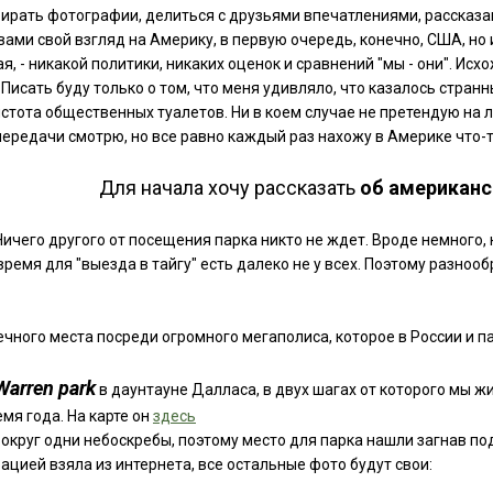
ирать фотографии, делиться с друзьями впечатлениями, рассказа
вами свой взгляд на Америку, в первую очередь, конечно, США, но 
 - никакой политики, никаких оценок и сравнений "мы - они". Исхожу 
 Писать буду только о том, что меня удивляло, что казалось стран
стота общественных туалетов. Ни в коем случае не претендую на 
передачи смотрю, но все равно каждый раз нахожу в Америке что-то
Для начала хочу рассказать
об американск
 Ничего другого от посещения парка никто не ждет. Вроде немного, 
время для "выезда в тайгу" есть далеко не у всех. Поэтому разно
ечного места посреди огромного мегаполиса, которое в России и па
Warren park
в даунтауне Далласа, в двух шагах от которого мы 
мя года. На карте он
здесь
вокруг одни небоскребы, поэтому место для парка нашли загнав п
рацией взяла из интернета, все остальные фото будут свои: