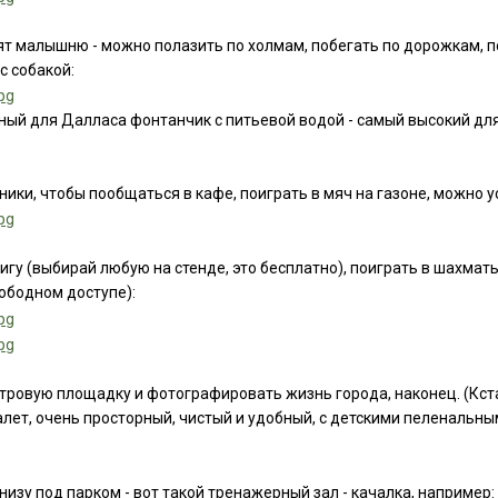
т малышню - можно полазить по холмам, побегать по дорожкам, по
с собакой:
ый для Далласа фонтанчик с питьевой водой - самый высокий для 
ики, чтобы пообщаться в кафе, поиграть в мяч на газоне, можно у
гу (выбирай любую на стенде, это бесплатно), поиграть в шахмат
вободном доступе):
ровую площадку и фотографировать жизнь города, наконец. (Кстат
ет, очень просторный, чистый и удобный, с детскими пеленальными
низу под парком - вот такой тренажерный зал - качалка, например: