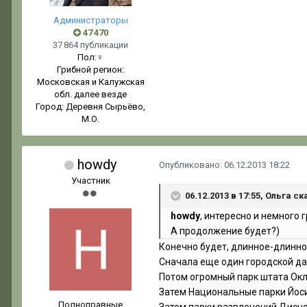
Администраторы
47 470
37 864 публикации
Пол:
♀
Грибной регион:
Московская и Калужская
обл. далее везде
Город:
Деревня Сырьёво,
М.О.
howdy
Опубликовано:
06.12.2013 18:22
Участник
06.12.2013 в 17:55, Ольга ск
howdy
, интересно и немного г
А продолжение будет?)
Конечно будет, длинное-длинн
Сначала еще один городской дал
Потом огромный парк штата Ок
Затем Национальные парки Йоси
Полноправные
Затем парки развлечений Дисн