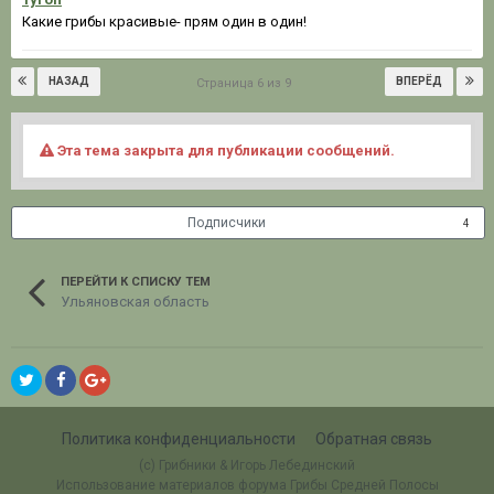
Какие грибы красивые- прям один в один!
НАЗАД
ВПЕРЁД
Страница 6 из 9
Эта тема закрыта для публикации сообщений.
Подписчики
4
ПЕРЕЙТИ К СПИСКУ ТЕМ
Ульяновская область
Политика конфиденциальности
Обратная связь
(c) Грибники & Игорь Лебединский
Использование материалов форума Грибы Средней Полосы