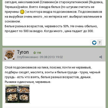
сегодня, николаевский (Славкино)и старокулаткинский (Яндовка,
Терешка)район. Взято 4 ведра белых (по штукам считать не
приучены
) и полтора ведра подосиновиков. Подосиновиков
на вырубках очень много , но интереса нет. выбирал маленькие в
основном.
Белые разных возрастов, червивость 50%. Не очень обильно,
продают по 500 за ведро. Когда много , цена падает до 300.
7
Tyron
198
Опубликовано:
09.08.2013 19:02
Слой подосиновиков на пике, похоже, почти не червивый,
подберы сходят, маслята, зонты и белые грузди - труха, черный
груздь - есть что взять, белые разных возрастов, дуньки.
Рыжики одиночные, червивые.