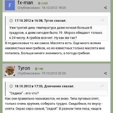
fx-man
2 023
Опубликовано:
18.10.2012 18:05
17.10.2012 в 16:08, Tyron сказал:
Уже третий день температура даже ночная больше 8
градусов, а днем сегодня было 19 . Мороз обещают только
к 24 числу. А грибов все нет. Ну как же так?
В подмосковье то же самое. Маслята есть. Еще много всяких
неизвестных мне грибков, но из известных только маслята мне
попались. Больше ничего значимого, а погода грибная.
Tyron
198
Опубликовано:
19.10.2012 02:05
18.10.2012 в 17:33, Дончанин сказал:
"Седики" - это что?
Как они правильно называются, не знаю. Типа луговых опят,
только очень хрупкие, собирать трудно. Съедобные, по вкусу -
опята. Окрас серо-сизый, "седой". В разном типе леса, чаще в