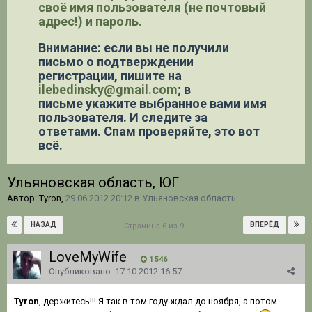
своё имя пользователя (не почтовый
адрес!) и пароль.
Внимание: если вы не получили
письмо о подтверждении
регистрации,
пишите на
ilebedinsky@gmail.com
; в
письме укажите выбранное вами имя
пользователя. И следите за
ответами. Спам проверяйте, это вот
всё.
Ульяновская область, ЮГ
Автор: Tyron,
29.06.2012 20:12
в
Ульяновская область
НАЗАД
ВПЕРЁД
Страница 6 из 9
LoveMyWife
1 546
Опубликовано:
17.10.2012 16:57
Tyron
, держитесь!!! Я так в том году ждал до ноября, а потом