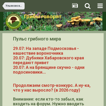
Ульяновская область
Пульс грибного мира
.
29.07: На западе Подмосковья -
нашествие вороночника
20.07: Дубняки Хабаровского края
передают привет
20.07: А на Брянщине скучно - одни
подосиновики...
Продолжаем смотр-конкурс. А ну-ка,
что у нас выросло? (в 2026 году)
Внимание: если кто-то забыл, как
входить на форум. Нужно вводить