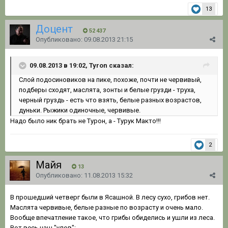
13
Доцент
52 437
Опубликовано:
09.08.2013 21:15
09.08.2013 в 19:02, Tyron сказал:
Слой подосиновиков на пике, похоже, почти не червивый,
подберы сходят, маслята, зонты и белые грузди - труха,
черный груздь - есть что взять, белые разных возрастов,
дуньки. Рыжики одиночные, червивые.
Надо было ник брать не Турон, а - Турук Макто!!!
2
Майя
13
Опубликовано:
11.08.2013 15:32
В прошедший четверг были в Ясашной. В лесу сухо, грибов нет.
Маслята червивые, белые разные по возрасту и очень мало.
Вообще впечатление такое, что грибы обиделись и ушли из леса.
Вот весь наш "улов":