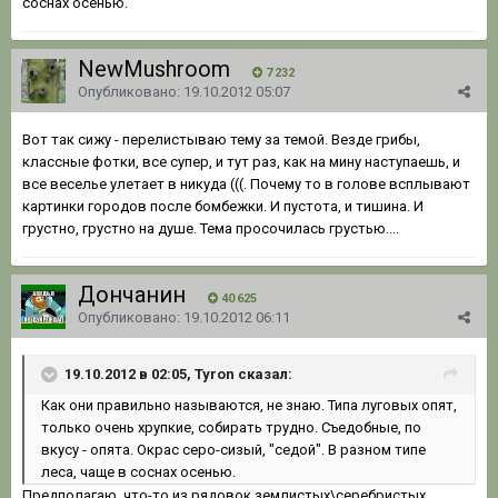
соснах осенью.
NewMushroom
7 232
Опубликовано:
19.10.2012 05:07
Вот так сижу - перелистываю тему за темой. Везде грибы,
классные фотки, все супер, и тут раз, как на мину наступаешь, и
все веселье улетает в никуда (((. Почему то в голове всплывают
картинки городов после бомбежки. И пустота, и тишина. И
грустно, грустно на душе. Тема просочилась грустью....
Дончанин
40 625
Опубликовано:
19.10.2012 06:11
19.10.2012 в 02:05, Tyron сказал:
Как они правильно называются, не знаю. Типа луговых опят,
только очень хрупкие, собирать трудно. Съедобные, по
вкусу - опята. Окрас серо-сизый, "седой". В разном типе
леса, чаще в соснах осенью.
Предполагаю, что-то из рядовок землистых\серебристых