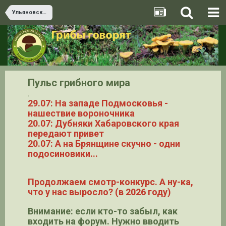
Ульяновская область
Пульс грибного мира
.
29.07: На западе Подмосковья -
нашествие вороночника
20.07: Дубняки Хабаровского края
передают привет
20.07: А на Брянщине скучно - одни
подосиновики...
Продолжаем смотр-конкурс. А ну-ка,
что у нас выросло? (в 2026 году)
Внимание: если кто-то забыл, как
входить на форум. Нужно вводить