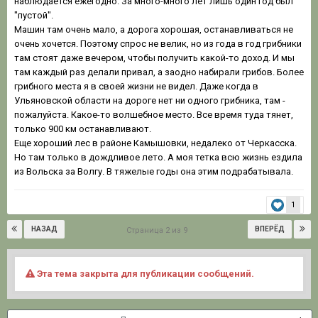
наблюдается ежегодно. За много-много лет лишь один год был
"пустой".
Машин там очень мало, а дорога хорошая, останавливаться не
очень хочется. Поэтому спрос не велик, но из года в год грибники
там стоят даже вечером, чтобы получить какой-то доход. И мы
там каждый раз делали привал, а заодно набирали грибов. Более
грибного места я в своей жизни не видел. Даже когда в
Ульяновской области на дороге нет ни одного грибника, там -
пожалуйста. Какое-то волшебное место. Все время туда тянет,
только 900 км останавливают.
Еще хороший лес в районе Камышовки, недалеко от Черкасска.
Но там только в дождливое лето. А моя тетка всю жизнь ездила
из Вольска за Волгу. В тяжелые годы она этим подрабатывала.
1
НАЗАД
ВПЕРЁД
Страница 2 из 9
Эта тема закрыта для публикации сообщений.