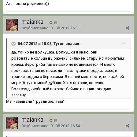
Ага пошли родимые)))
maianka
19
Опубликовано:
01.08.2012 16:31
04.07.2012 в 18:08, Tyron сказал:
да, точно не волнушка. Волнушки я знаю. они
розоватые,кольца выражены сильнее, старые с мохнатым
краем. Верх гриба так высоко не поднимается. И место
произрастания не подходит - волнушки в редколесье, в
травке, рядом с березками. В нашей местности, по крайней
мере. А тут темный дубняк. Хотя похожи, конечно.
Вот груздь дубовый похоже. Сейчас в энциклопедию
загляну.
Мы называли "груздь желтый"
maianka
19
Опубликовано:
01.08.2012 16:54