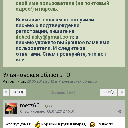
своё имя пользователя (не почтовый
адрес!) и пароль.
Внимание: если вы не получили
письмо о подтверждении
регистрации,
пишите на
ilebedinsky@gmail.com
; в
письме укажите выбранное вами имя
пользователя. И следите за
ответами. Спам проверяйте, это вот
всё.
Ульяновская область, ЮГ
Автор: Tyron,
29.06.2012 20:12
в
Ульяновская область
НАЗАД
ВПЕРЁД
Страница 2 из 9
metz60
27
Опубликовано:
08.07.2012 16:01
Что тут думать
Корзины в руки и вперёд
У нас по