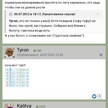
нормальные(нечервивые) маслята по лету нереально, это надо
чтобы они за домом росли
30.07.2012 в 18:17, Лалангамена сказал:
Tyron,
это не только у вас(( Хотя пожаров (тьфу-тьфу!) не
было, лес сухой, аж страшно. Собираю всё ближе к
болоту..там пока вода есть.
А у нас болот, к сожалению нет {"грустный смайлик"}
Tyron
198
Опубликовано:
30.07.2012 19:43
хочу вот так!!!
1
Kalitva
2 522