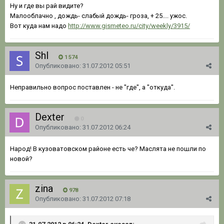
Ну и где вы рай видите?
Малооблачно , дождь- слабый дождь- гроза, + 25.... ужос.
Вот куда нам надо
http://www.gismeteo.ru/city/weekly/3915/
Shl
1 574
Опубликовано:
31.07.2012 05:51
Неправильно вопрос поставлен - не "где", а "откуда".
Dexter
0
Опубликовано:
31.07.2012 06:24
Народ! В кузоватовском районе есть че? Маслята не пошли по
новой?
zina
978
Опубликовано:
31.07.2012 07:18