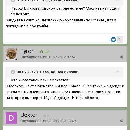
31.07.2012 в 06:24, Dexter сказал:
Народ! В кузоватовском районе есть че? Маслята не пошли
по новой?
Зайдите на сайт Ульяновский рыболовный - почитайте , я там
поглядываю про грибы .
1
Tyron
198
Опубликовано:
31.07.2012 07:52
30.07.2012 в 19:55, Kalitva сказал:
Это ж где такой рай намечается?
В Москве. Но это гисметео, им веры мало. У нас такие же дожди и
грозы с 10ти дневным отдалением с начала лета сдвигают. Как
ни откроешь - через 10 дней дожди . И так всё лето....
Dexter
0
Опубликовано:
01.08.2012 10:49