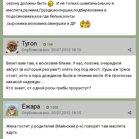
сезону должны быть
И не только шампиньоны,но и
маслята,рыжики,Грузди,волнушки,подберёзовики и
подосиновики,кое где белые,зонты
,сыроежки,моховики,свинушки и ДР.
Tyron
198
Опубликовано:
30.07.2012 18:10
Везет вам там, к московии ближе. У нас, похоже, очередной
август (в который раз уже?) опять псу под хвост. Сушь аж треск
стоит, хоть и пара дождиков были в течении июля. И в прогнозах
никакой надежды.....
Кто знает, от одной росы грибы прорастут?
Ежара
1 502
Опубликовано:
30.07.2012 18:15
Жена гостит у родителей (Майнский р-н) говорит там маслята
идуть