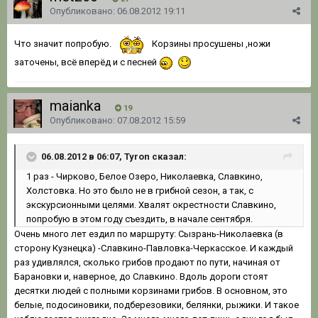
Опубликовано:
06.08.2012 19:11
Что значит попробую.
Корзины просушены ,ножи
заточены, всё вперёд и с песней
maianka
19
Опубликовано:
07.08.2012 15:59
06.08.2012 в 06:07, Tyron сказал:
1 раз - Чирково, Белое Озеро, Николаевка, Славкино,
Холстовка. Но это было не в грибной сезон, а так, с
экскурсионными целями. Хвалят окрестности Славкино,
попробую в этом году съездить, в начале сентября.
Очень много лет ездил по маршруту: Сызрань-Николаевка (в
сторону Кузнецка) -Славкино-Павловка-Черкасское. И каждый
раз удивлялся, сколько грибов продают по пути, начиная от
Барановки и, наверное, до Славкино. Вдоль дороги стоят
десятки людей с полными корзинами грибов. В основном, это
белые, подосиновики, подберезовики, белянки, рыжики. И такое