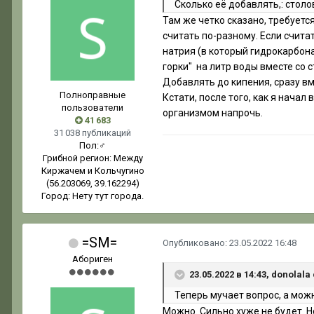
Сколько её добавлять,: столо
Там же четко сказано, требуетс
считать по-разному. Если считат
натрия (в который гидрокарбон
горки" на литр воды вместе со 
Добавлять до кипения, сразу вм
Полноправные
Кстати, после того, как я начал
пользователи
организмом напрочь.
41 683
31 038 публикаций
Пол:
♂
Грибной регион:
Между
Киржачем и Кольчугино
(56.203069, 39.162294)
Город:
Нету тут города.
=SM=
Опубликовано:
23.05.2022 16:48
Абориген
23.05.2022 в 14:43, donolala
Теперь мучает вопрос, а можн
Можно. Сильно хуже не будет. Н