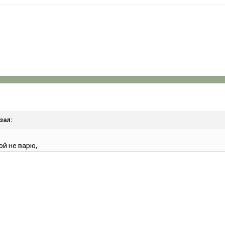
зал:
ой не варю,