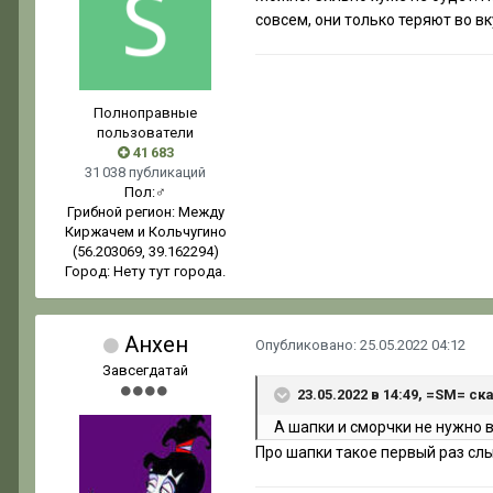
совсем, они только теряют во вку
Полноправные
пользователи
41 683
31 038 публикаций
Пол:
♂
Грибной регион:
Между
Киржачем и Кольчугино
(56.203069, 39.162294)
Город:
Нету тут города.
Анхен
Опубликовано:
25.05.2022 04:12
Завсегдатай
23.05.2022 в 14:49, =SM= ск
А шапки и сморчки
не
нужно в
Про шапки такое первый раз с