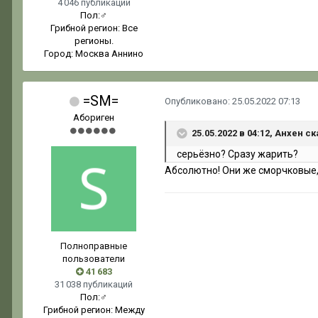
4 046 публикаций
Пол:
♂
Грибной регион:
Все
регионы.
Город:
Москва Аннино
=SM=
Опубликовано:
25.05.2022 07:13
Абориген
25.05.2022 в 04:12, Анхен ск
серьёзно? Сразу жарить?
Абсолютно! Они же сморчковые,
Полноправные
пользователи
41 683
31 038 публикаций
Пол:
♂
Грибной регион:
Между