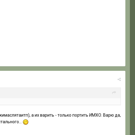
имаслятаитп), а их варить - только портить ИМХО. Варю да,
тального...