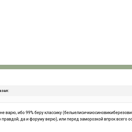
азал:
не варю, ибо 99% беру классику (белыелисичкиосиновикиберезовик
 правдой, да и форуму верю), или перед заморозкой впрок всего ос