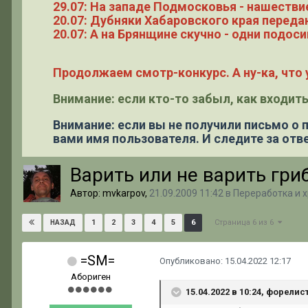
29.07: На западе Подмосковья - нашестви
20.07: Дубняки Хабаровского края переда
20.07: А на Брянщине скучно - одни подоси
Продолжаем смотр-конкурс. А ну-ка, что у
Внимание: если кто-то забыл, как входить
Внимание: если вы не получили письмо о
вами имя пользователя. И следите за отве
Варить или не варить гр
Автор: mvkarpov,
21.09.2009 11:42
в
Переработка и 
Страница 6 из 6
1
2
3
4
5
6
НАЗАД
=SM=
Опубликовано:
15.04.2022 12:17
Абориген
15.04.2022 в 10:24, форелис