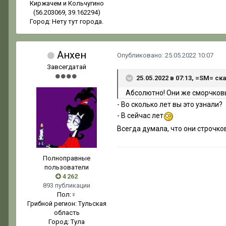
Киржачем и Кольчугино
(56.203069, 39.162294)
Город:
Нету тут города.
Анхен
Опубликовано:
25.05.2022 10:07
Завсегдатай
25.05.2022 в 07:13, =SM= ск
Абсолютно! Они же сморчков
- Во сколько лет вы это узнали?
- В сейчас лет
Всегда думала, что они строчков
Полноправные
пользователи
4 262
893 публикации
Пол:
♀
Грибной регион:
Тульская
область
Город:
Тула