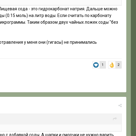
. Пищевая сода - это гидрокарбонат натрия. Дальше можно
ы (0.15 моль) на литр воды. Если считать по карбонату
микрограммы. Таким образом двух чайных ложек соды "без
ле отравления у меня они (гигасы) не принимались
1
2
но с добавкой соды. А шапки и сморчки не нужно варить