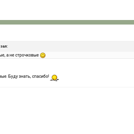
азал:
ые, а не строчковые
ые. Буду знать, спасибо!