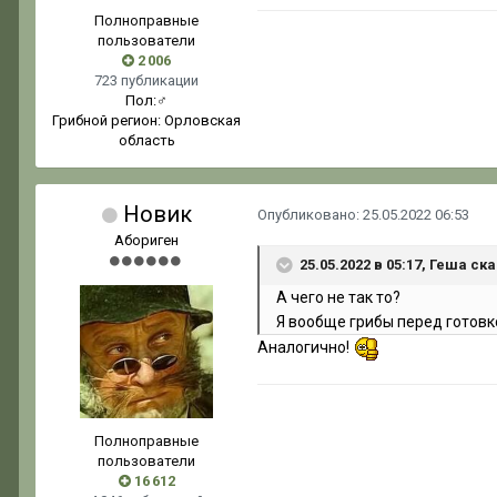
Полноправные
пользователи
2 006
723 публикации
Пол:
♂
Грибной регион:
Орловская
область
Новик
Опубликовано:
25.05.2022 06:53
Абориген
25.05.2022 в 05:17, Геша ска
А чего не так то?
Я вообще грибы перед готовк
Аналогично!
Полноправные
пользователи
16 612