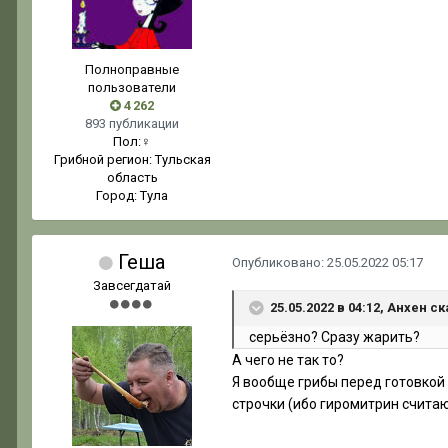
Полноправные
пользователи
4 262
893 публикации
Пол:
♀
Грибной регион:
Тульская
область
Город:
Тула
Геша
Опубликовано:
25.05.2022 05:17
Завсегдатай
25.05.2022 в 04:12, Анхен ск
серьёзно? Сразу жарить?
А чего не так то?
Я вообще грибы перед готовкой 
строчки (ибо гиромитрин считаю