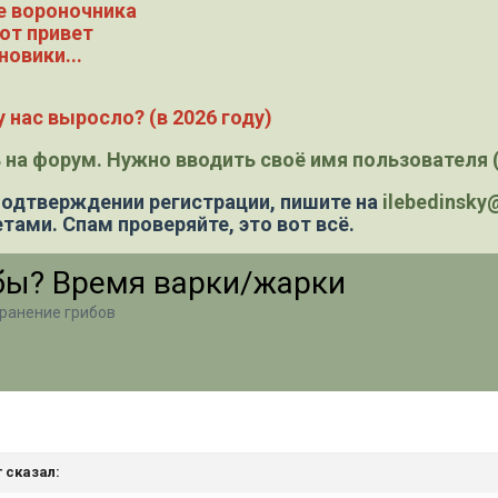
е вороночника
ют привет
новики...
 нас выросло? (в 2026 году)
 на форум. Нужно вводить своё имя пользователя (
 подтверждении регистрации,
пишите на
ilebedinsk
тами. Спам проверяйте, это вот всё.
ибы? Время варки/жарки
хранение грибов
т сказал: