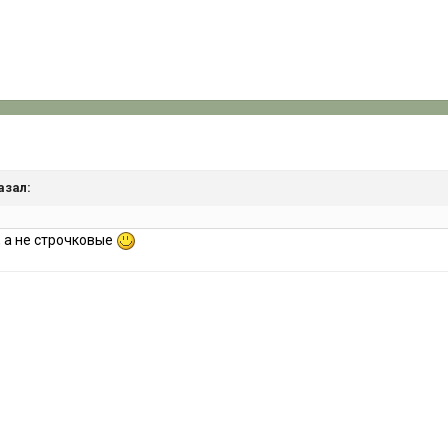
азал:
 а не строчковые