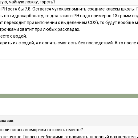
вую, чайную ложку, горсть?
я PH хотя бы 7.8. Остается чуток вспомнить средние классы школы
ь по гидрокарбонату, то для такого PH надо примерно 13 грамм сод
ат переходит при кипячении с выделением CO2), то будут вообще 
строчками хватит при любых раскладах.
есте с водой.
 варить их с содой, я их опять смог есть без последствий. А то пос
 сказал:
о ли гигасы и сморчки готовить вместе?
о не нужно. Гигасы необходимо отваривать, и первый раз желатель