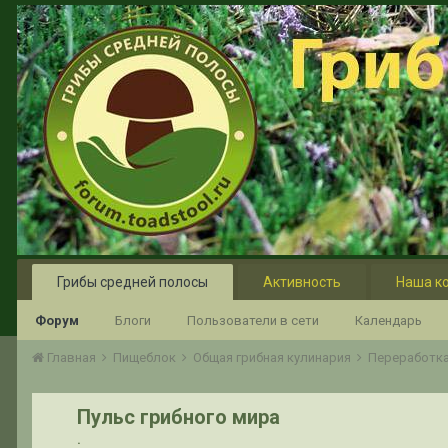
Грибы средней полосы
Активность
Наша к
Форум
Блоги
Пользователи в сети
Календарь
Главная
Пищеблок
Общая грибная кулинария
Переработка
Пульс грибного мира
.