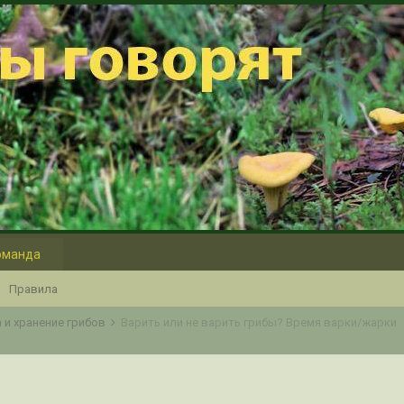
оманда
Правила
 и хранение грибов
Варить или не варить грибы? Время варки/жарки