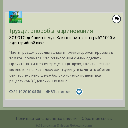
Грузди: способы маринования
ЗОЛОТО добавил тему в
Как готовить этот гриб? 1000 и
один грибной вкус
Часть груздей засолила...часть проэксперементировала в
томате...подумала, что б такого еще с ними сделать.
Прочитала в интернете рецепт. Цитирую, так как не знаю,
можно или нельзя здесь ссылку кинуть (а читать об этом
сейчас лень некогда-уж больно хочется поделиться
рецептиком ) "Девочки! По ваше...
21.10.2010 05:56
85 ответов
1
Политика конфиденциальности
Обратная связь
(c) Грибники & Игорь Лебединский