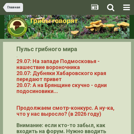
Главная
Пульс грибного мира
.
29.07: На западе Подмосковья -
нашествие вороночника
20.07: Дубняки Хабаровского края
передают привет
20.07: А на Брянщине скучно - одни
подосиновики...
Продолжаем смотр-конкурс. А ну-ка,
что у нас выросло? (в 2026 году)
Внимание: если кто-то забыл, как
входить на форум. Нужно вводить