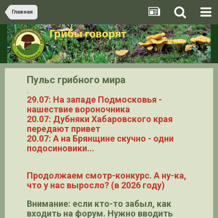
Главная
Пульс грибного мира
.
29.07: На западе Подмосковья -
нашествие вороночника
20.07: Дубняки Хабаровского края
передают привет
20.07: А на Брянщине скучно - одни
подосиновики...
Продолжаем смотр-конкурс. А ну-ка,
что у нас выросло? (в 2026 году)
Внимание: если кто-то забыл, как
входить на форум. Нужно вводить