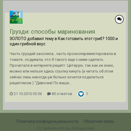
Грузди: способы маринования
ЗОЛОТО добавил тему в
Как готовить этот гриб? 1000 и
один грибной вкус
Часть груздей засолила...часть проэксперементировала в
томате...подумала, что б такого еще с ними сделать.
Прочитала в интернете рецепт. Цитирую, так как не знаю,
можно или нельзя здесь ссылку кинуть (а читать об этом
сейчас лень некогда-уж больно хочется поделиться
рецептиком ) "Девочки! По ваше...
21.10.2010 05:56
85 ответов
1
Политика конфиденциальности
Обратная связь
(c) Грибники & Игорь Лебединский