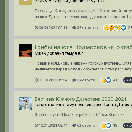
Вадим А. Старый добавил тему в
Юг
Товарищи! Кто ждёт выходные, чтоб с головой погр
запаха. Даже на тех участках, где влажно и мокро. Ни
06.09.2024 05:11
38 ответов
2
Грибы на юге Подмосковья, октяб
MikeR добавил тему в
Юг
Новый месяц, новые миражи грибных пустынь... Опят в
начинается парад молодых брюнетов с тем рассчетом
01.10.2023 19:24
34 ответа
41
20
Вести из Южного Дагестана 2020-2021
Таня ответил в тему пользователя Таня в
Дагест
Здравствуйте! Первые грибы в 2021-ом. Вешенки.
12.01.2021 08:44
62 ответа
18
под