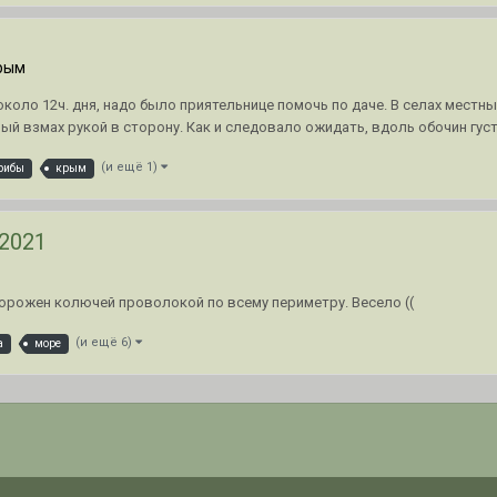
рым
около 12ч. дня, надо было приятельнице помочь по даче. В селах мест
ый взмах рукой в сторону. Как и следовало ожидать, вдоль обочин густо
(и ещё 1)
рибы
крым
2021
орожен колючей проволокой по всему периметру. Весело ((
(и ещё 6)
а
море