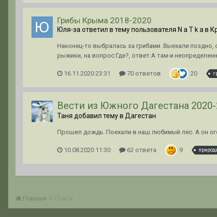
Грибы Крыма 2018-2020
Юля-за ответил в тему пользователя N a T k a в
К
Наконец-то выбралась за грибами. Выехали поздно, 
рыжики, на вопрос:Где?, ответ:А там-и неопределенн
16.11.2020 23:31
70 ответов
20
г
Вести из Южного Дагестана 2020-
Таня добавил тему в
Дагестан
Прошел дождь. Поехали в наш любимый лес. А он ог
10.08.2020 11:30
62 ответа
9
природ
Главная
Поиск