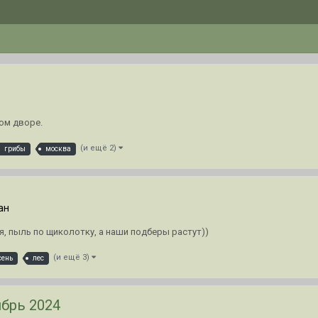
ом дворе.
(и ещё 2)
грибы
москва
ан
ая, пыль по щиколотку, а наши подберы растут))
(и ещё 3)
сень
лес
брь 2024