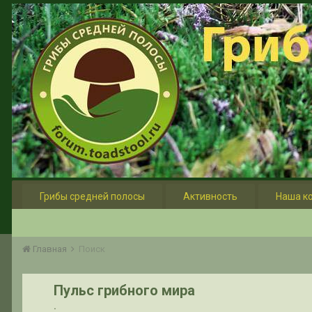
Грибы средней полосы
Активность
Наша к
Главная
Поиск
Пульс грибного мира
.