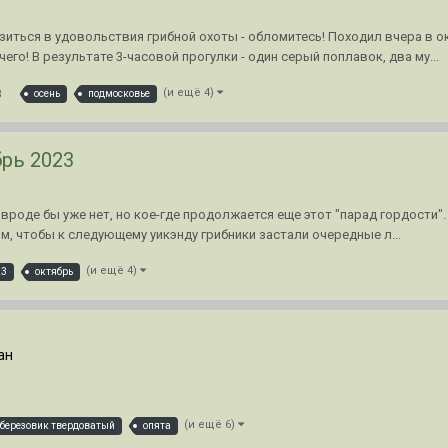
узиться в удовольствия грибной охоты - обломитесь! Походил вчера в 
чего! В результате 3-часовой прогулки - один серый поплавок, два му...
8
(и ещё 4)
осень
подмосковье
рь 2023
роде бы уже нет, но кое-где продолжается еще этот "парад гордости". И
, чтобы к следующему уикэнду грибники застали очередные л...
(и ещё 4)
23
октябрь
ан
(и ещё 6)
березовик твердоватый
опята