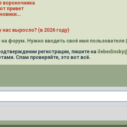
е вороночника
ют привет
новики...
 нас выросло? (в 2026 году)
 на форум. Нужно вводить своё имя пользователя (
 подтверждении регистрации,
пишите на
ilebedinsk
тами. Спам проверяйте, это вот всё.