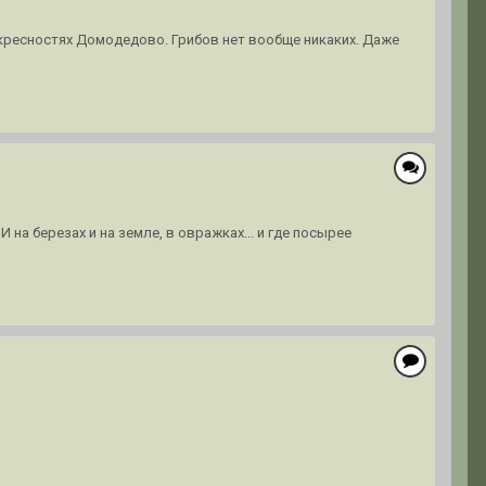
окресностях Домодедово. Грибов нет вообще никаких. Даже
 на березах и на земле, в овражках... и где посырее