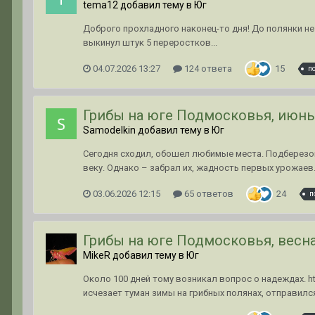
tema12 добавил тему в
Юг
Доброго прохладного наконец-то дня! До полянки не 
выкинул штук 5 переростков...
04.07.2026 13:27
124 ответа
15
п
Грибы на юге Подмосковья, июнь
Samodelkin добавил тему в
Юг
Сегодня сходил, обошел любимые места. Подберезов
веку. Однако – забрал их, жадность первых урожаев.
03.06.2026 12:15
65 ответов
24
п
Грибы на юге Подмосковья, весна
MikeR добавил тему в
Юг
Около 100 дней тому возникал вопрос о надеждах. h
исчезает туман зимы на грибных полянах, отправилс