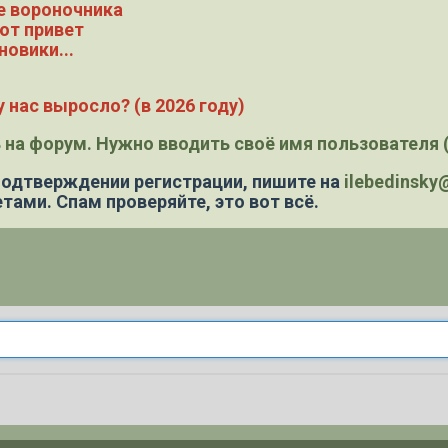
е вороночника
ют привет
новики...
 нас выросло? (в 2026 году)
 на форум. Нужно вводить своё имя пользователя (
 подтверждении регистрации,
пишите на
ilebedinsk
тами. Спам проверяйте, это вот всё.