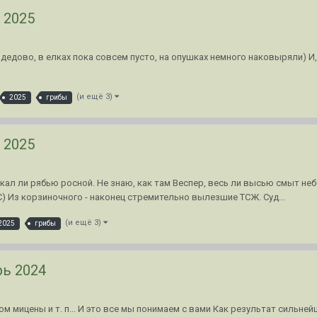
 2025
одедово, в елках пока совсем пусто, на опушках немного наковыряли) И
(и ещё 3)
2025
грибы
 2025
кал ли рябью росной. Не знаю, как там Веспер, весь ли высью смыт небе
(С) Из корзиночного - наконец стремительно вылезшие ТСЖ. Суд...
(и ещё 3)
2025
грибы
рь 2024
ром мицены и т. п... И это все мы понимаем с вами Как результат сильн