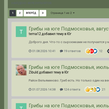
НАЙДЕНО 48 РЕЗУЛЬТАТОВ
Страница 1 из 2
1
2
ВПЕРЁД
Грибы на юге Подмосковья, авгус
tema12 добавил тему в
Юг
Доброго дня. Что-то с сыроежками не получается у ме
01.08.2026 10:41
19 ответов
12
Грибы на юге Подмосковья, июль
Zibuld добавил тему в
Юг
Район Вельяминово. Гриб есть. Но только один на ве
01.07.2026 14:38
124 ответа
21
Грибы на юге Подмосковья, июль