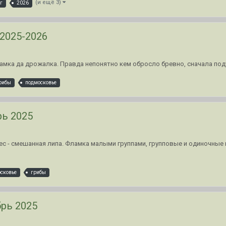
(и ещё 3)
г
2026
2025-2026
ламка да дрожалка. Правда непонятно кем обросло бревно, сначала под
рибы
подмосковье
рь 2025
Лес - смешанная липа. Фламка малыми группами, групповые и одиночные
сковье
грибы
рь 2025