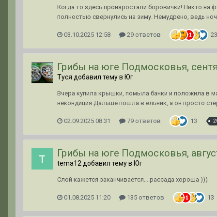
Когда то здесь произростали боровички! Никто на фот
полностью свернулись на зиму. Немудрено, ведь ноч
03.10.2025 12:58
29 ответов
2
Грибы на юге Подмосковья, сентя
Туся добавил тему в
Юг
Вчера купила крышки, помыла банки и положила в ма
некондиция Дальше пошла в ельник, а он просто стер
02.09.2025 08:31
79 ответов
13
2
Грибы на юге Подмосковья, авгус
tema12 добавил тему в
Юг
Слой кажется заканчивается… рассада хороша )))
01.08.2025 11:20
135 ответов
13