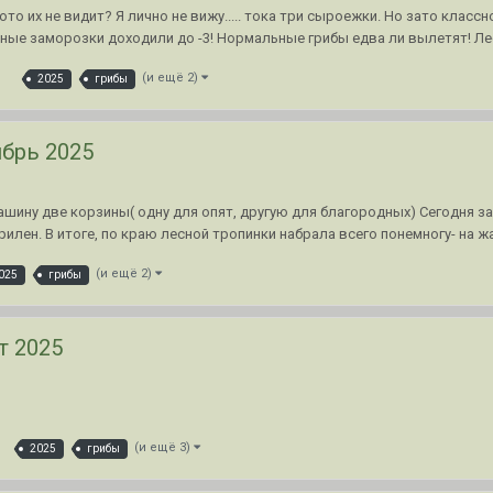
о их не видит? Я лично не вижу..... тока три сыроежки. Но зато классн
ные заморозки доходили до -3! Нормальные грибы едва ли вылетят! Лес
3
(и ещё 2)
2025
грибы
брь 2025
шину две корзины( одну для опят, другую для благородных) Сегодня зах
илен. В итоге, по краю лесной тропинки набрала всего понемногу- на жа
(и ещё 2)
025
грибы
т 2025
(и ещё 3)
2025
грибы