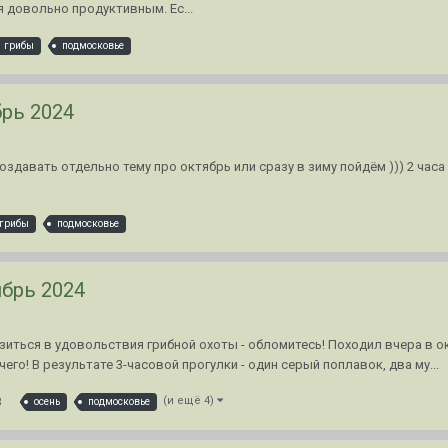
 довольно продуктивным. Ес...
грибы
подмосковье
рь 2024
оздавать отдельно тему про октябрь или сразу в зиму пойдём ))) 2 часа 
грибы
подмосковье
брь 2024
узиться в удовольствия грибной охоты - обломитесь! Походил вчера в 
чего! В результате 3-часовой прогулки - один серый поплавок, два му...
8
(и ещё 4)
осень
подмосковье