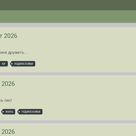
т 2026
ня дружить.....
юг
подмосковье
 2026
сь лес!
июль
подмосковье
 2026