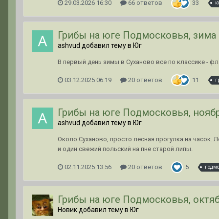
29.03.2026 16:30
66 ответов
33
ю
Грибы на юге Подмосковья, зима 
ashvud добавил тему в
Юг
В первый день зимы в Суханово все по классике - ф
03.12.2025 06:19
20 ответов
11
г
Грибы на юге Подмосковья, нояб
ashvud добавил тему в
Юг
Около Суханово, просто лесная прогулка на часок. 
и один свежий польский на пне старой липы.
02.11.2025 13:56
20 ответов
5
подмо
Грибы на юге Подмосковья, октяб
Новик добавил тему в
Юг