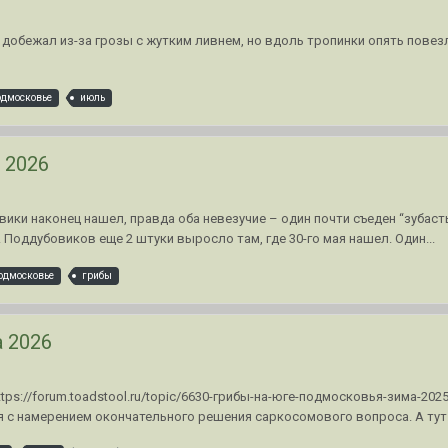
добежал из-за грозы с жутким ливнем, но вдоль тропинки опять повезло
одмосковье
июль
 2026
ики наконец нашел, правда оба невезучие – один почти съеден “зубаст
 Поддубовиков еще 2 штуки выросло там, где 30-го мая нашел. Один...
одмосковье
грибы
 2026
ttps://forum.toadstool.ru/topic/6630-грибы-на-юге-подмосковья-зима-2
я с намерением окончательного решения саркосомового вопроса. А тут.