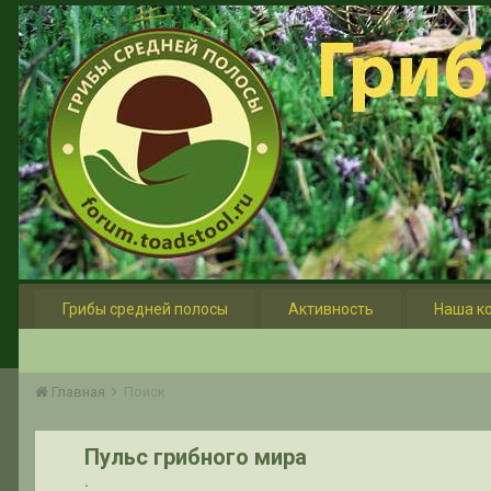
Грибы средней полосы
Активность
Наша к
Главная
Поиск
Пульс грибного мира
.