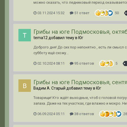
можно сказать, что ледниковый период оказывается
03.11.2024 15:32
51 ответ
50
Грибы на юге Подмосковья, октяб
tema12 добавил тему в
Юг
Доброго дня! До сих пор непонятно , есть ли смысл с
субботу ещё схожу...
02.10.2024 08:11
95 ответов
5
Грибы на юге Подмосковья, сентя
Вадим А. Старый добавил тему в
Юг
Товарищи! Кто ждёт выходные, чтоб с головой погр
запаха. Даже на тех участках, где влажно и мокро. Ни
06.09.2024 05:11
38 ответов
2