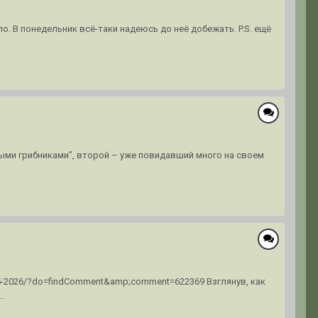
. В понедельник всё-таки надеюсь до неё добежать. P.S. ещё
ыми грибниками”, второй – уже повидавший много на своем
025-2026/?do=findComment&amp;comment=622369 Взглянув, как
..