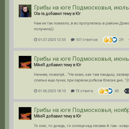
Грибы на юге Подмосковья, июль
Ola-la добавил тему в
Юг
Нам не так повезло, в вс прогулялись в районе Дом
получила))
01.07.2025 12:55
107 ответов
29
Грибы на юге Подмосковья, июнь
MikeR добавил тему в
Юг
Начнем, пожалуй... "Не знаю, как там ландыш, засвер
слепых еще лучах, при первом робком блеске дня..."
01.06.2025 18:10
73 ответа
45
Грибы на юге Подмосковья, нояб
MikeR добавил тему в
Юг
То снег, то дождь, то солнце над лесами А там - ков