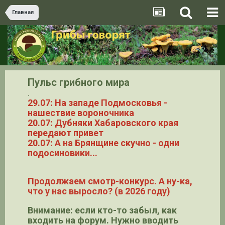
Главная
Пульс грибного мира
.
29.07: На западе Подмосковья -
нашествие вороночника
20.07: Дубняки Хабаровского края
передают привет
20.07: А на Брянщине скучно - одни
подосиновики...
Продолжаем смотр-конкурс. А ну-ка,
что у нас выросло? (в 2026 году)
Внимание: если кто-то забыл, как
входить на форум. Нужно вводить