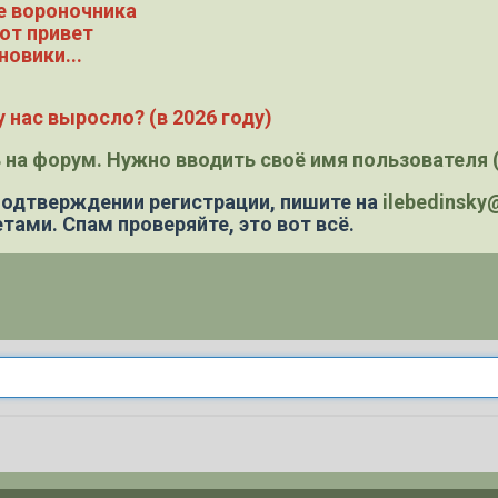
е вороночника
ют привет
новики...
 нас выросло? (в 2026 году)
 на форум. Нужно вводить своё имя пользователя (
 подтверждении регистрации,
пишите на
ilebedinsk
тами. Спам проверяйте, это вот всё.