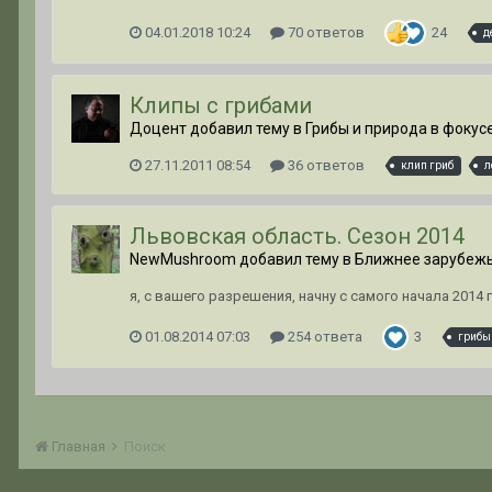
04.01.2018 10:24
70 ответов
24
д
Клипы с грибами
Доцент добавил тему в
Грибы и природа в фокус
27.11.2011 08:54
36 ответов
клип гриб
л
Львовская область. Сезон 2014
NewMushroom добавил тему в
Ближнее зарубеж
я, с вашего разрешения, начну с самого начала 2014 
01.08.2014 07:03
254 ответа
3
грибы
Главная
Поиск