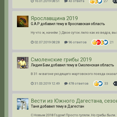
16.01.2019 08:51
43 ответа
27
Ярославщина 2019
G.A.P добавил тему в
Ярославская область
Ну что ж, начнём :) Двое суток лило как из ведра, в
02.07.2019 08:28
96 ответов
21
Смоленские грибы 2019
Лидия Бам добавил тему в
Смоленская область
В 31 -м вагоне уходящего мартовского поезда оказал
31.03.2019 12:49
478 ответов
33
Вести из Южного Дагестана, сезо
Таня добавил тему в
Дагестан
С Новым 2018 Годом! Просто гуляли. Но грибы были. 