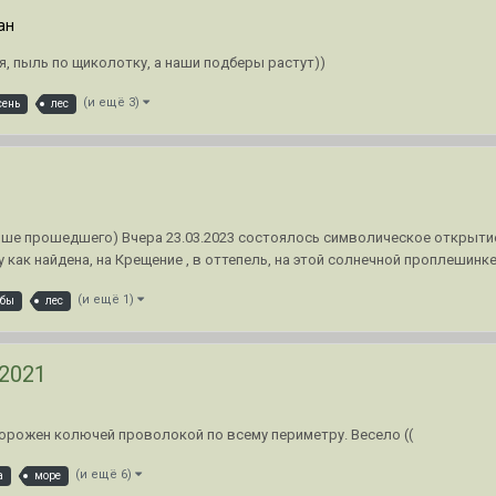
ан
ая, пыль по щиколотку, а наши подберы растут))
(и ещё 3)
сень
лес
учше прошедшего) Вчера 23.03.2023 состоялось символическое открыти
как найдена, на Крещение , в оттепель, на этой солнечной проплешинке у
(и ещё 1)
ибы
лес
2021
орожен колючей проволокой по всему периметру. Весело ((
(и ещё 6)
а
море