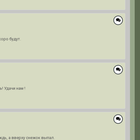
коро будут.
! Удачи нам !
ждь, а вверху снежок выпал.