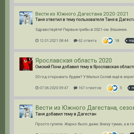
Вести из Южного Дагестана 2020-2021
Таня ответил в тему пользователя Таня в
Дагест
Здравствуйте! Первые грибы в 2021-ом. Вешенки.
12.01.2021 08:44
62 ответа
18
под
Ярославская область 2020
Омский Пони добавил тему в
Ярославская област
20 год открывать будем? У Малых Солей ещё в апре
07.06.2020 09:47
167 ответов
5
m
Вести из Южного Дагестана, сезо
Таня добавил тему в
Дагестан
Просто гуляли. Жарко было даже. Внизу туман, а в г