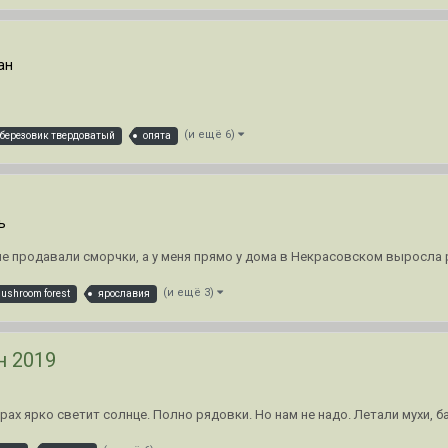
ан
(и ещё 6)
березовик твердоватый
опята
ь
ле продавали сморчки, а у меня прямо у дома в Некрасовском выросла
(и ещё 3)
ushroom forest
ярославия
н 2019
орах ярко светит солнце. Полно рядовки. Но нам не надо. Летали мухи, 