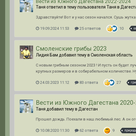
Вести из Южного Дагестана 2022-2024
Таня ответил в тему пользователя Таня в
Дагест
Здравствуйте! Вот и у нас сезон начался. Сушь жутк
19.09.2024 11:53
25 ответов
10
о
Смоленские грибы 2023
Лидия Бам добавил тему в
Смоленская область
С новым грибным сезоном 2023 ! И пусть он будет л
крупных размеров и в собирабельном количестве. Ну 
24.03.2023 11:12
83 ответа
27
гр
Вести из Южного Дагестана 2020-
Таня добавил тему в
Дагестан
Прошел дождь. Поехали в наш любимый лес. А он ог
10.08.2020 11:30
62 ответа
9
природ