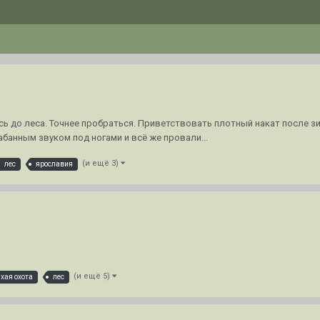
сь до леса. Точнее пробраться. Приветствовать плотный накат после з
банным звуком под ногами и всё же провали...
(и ещё 3)
лес
ярославия
(и ещё 5)
ихая охота
лес