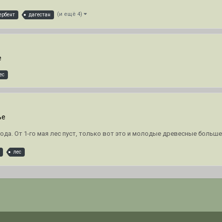
(и ещё 4)
ербент
дагестан
е
ес
ье
года. От 1-го мая лес пуст, только вот это и молодые древесные больше 
лес