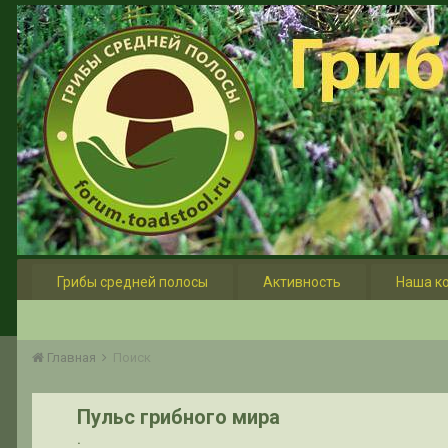
Грибы средней полосы
Активность
Наша к
Главная
Поиск
Пульс грибного мира
.