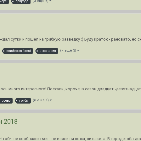
(и ещё 6)
море
природа
ыждал сутки и пошел на грибную разведку ;) Буду краток - рановато, но с
(и ещё 3)
mushroom forest
ярославия
ось много интересного! Поехали ,короче, в сезон двадцатьдевятнадцать
(и ещё 1)
ярцево
грибы
н 2018
Чтобы не сооблазниться - не взяли ни ножа, ни пакета. В городе шёл до