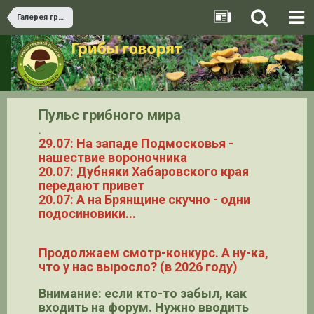
Галерея грибов
Пульс грибного мира
.
29.07: На западе Подмосковья -
нашествие вороночника
20.07: Дубняки Хабаровского края
передают привет
20.07: А на Брянщине скучно - одни
подосиновики...
Продолжаем смотр-конкурс. А ну-ка,
что у нас выросло? (в 2026 году)
Внимание: если кто-то забыл, как
входить на форум. Нужно вводить