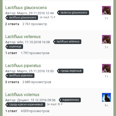
Lactifluus glaucescens
Автор: Марго,
29.11.2016 12:44
lactarius glaucescens
19.10.20
(и ещё 1)
lactifluus glaucescens
05:48
2
ответа
2 761
просмотр
Lactifluus vellereus
Автор: erlin,
11.10.2018 16:38
lactifluus vellereus
13.10.20
скрипица
22:21
1
ответ
1 797
просмотров
Lactifluus piperatus
Автор: Марго,
25.11.2016 13:00
груздь перечный
13.10.20
lactifluus piperatus
21:37
3
ответа
2 685
просмотров
Lactifluus volemus
Автор: Доцент,
13.12.2016 09:56
подмолочник
13.12.20
(и ещё 3)
груздь красно-коричневый.
09:57
1
ответ
4 039
просмотров