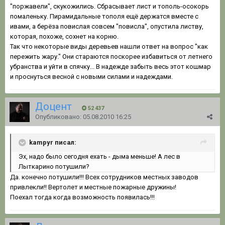
"поржавели", скукожились. Сбрасывает лист и тополь-осокорь
помаленьку. Пирамидальные тополя ещё держатся вместе с
ивами, а берёза повислая совсем "повисла", опустила листву,
которая, похоже, сохнет на корню.
Так что некоторые виды деревьев нашли ответ на вопрос "как
пережить жару." Они стараются поскорее избавиться от летнего
убранства и уйти в спячку... В надежде забыть весь этот кошмар
и проснуться весной с новыми силами и надеждами.
Доцент
52 437
Опубликовано:
05.08.2010 16:25
kampyr писал:
Эх, надо было сегодня ехать - дыма меньше! А лес в
Лыткарино потушили?
Да. конечно потушили!!! Всех сотрудников местных заводов
привлекли!! Вертолет и местные пожарные дружины!
Поехал тогда когда возможность появилась!!!