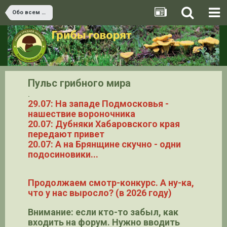
Обо всем остальном
Пульс грибного мира
.
29.07: На западе Подмосковья -
нашествие вороночника
20.07: Дубняки Хабаровского края
передают привет
20.07: А на Брянщине скучно - одни
подосиновики...
Продолжаем смотр-конкурс. А ну-ка,
что у нас выросло? (в 2026 году)
Внимание: если кто-то забыл, как
входить на форум. Нужно вводить