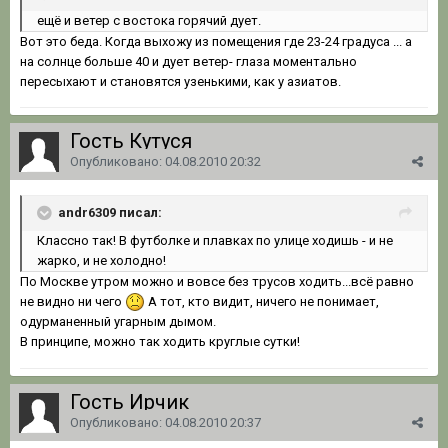
ещё и ветер с востока горячий дует.
Вот это беда. Когда выxожу из помещения где 23-24 градуса ... а
на солнце больше 40 и дует ветер- глаза моментально
пересыxают и становятся узенькими, как у азиатов.
Гость Кутуся
Опубликовано:
04.08.2010 20:32
andr6309 писал:
Классно так! В футболке и плавках по улице ходишь - и не
жарко, и не холодно!
По Москве утром можно и вовсе без трусов ходить...всё равно
не видно ни чего
А тот, кто видит, ничего не понимает,
одурманенный угарным дымом.
В принципе, можно так ходить круглые сутки!
Гость Ирчик
Опубликовано:
04.08.2010 20:37