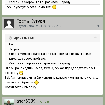
Увезли на скорой- не понравилось народу .
Всех не увезут! Места не хватит!
Гость Кутуся
Опубликовано:
04.08.2010 20:46
Ирчик писал:
Зы...
Кутуся
У нас в Железке один такой xодил неделю назад, правда
дыма еще особо не было.
Увезли на скорой- не понравилось народу .
Это он рано ходить начал, думаю, сейчас народ подхватил бы
эстафету.
ЗЫ. А я помидорки на балконе выращиваю и ем прямо с куста...с
ржаным хлебушком
Фотки потом выложу.
andr6309
1 288