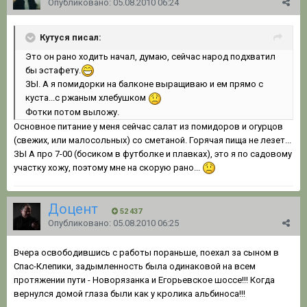
Опубликовано:
05.08.2010 06:24
Кутуся писал:
Это он рано ходить начал, думаю, сейчас народ подхватил
бы эстафету.
ЗЫ. А я помидорки на балконе выращиваю и ем прямо с
куста...с ржаным хлебушком
Фотки потом выложу.
Основное питание у меня сейчас салат из помидоров и огурцов
(свежих, или малосольных) со сметаной. Горячая пища не лезет...
ЗЫ А про 7-00 (босиком в футболке и плавках), это я по садовому
участку хожу, поэтому мне на скорую рано...
Доцент
52 437
Опубликовано:
05.08.2010 06:25
Вчера освободившись с работы пораньше, поехал за сыном в
Спас-Клепики, задымленность была одинаковой на всем
протяжении пути - Новорязанка и Егорьевское шоссе!!! Когда
вернулся домой глаза были как у кролика альбиноса!!!