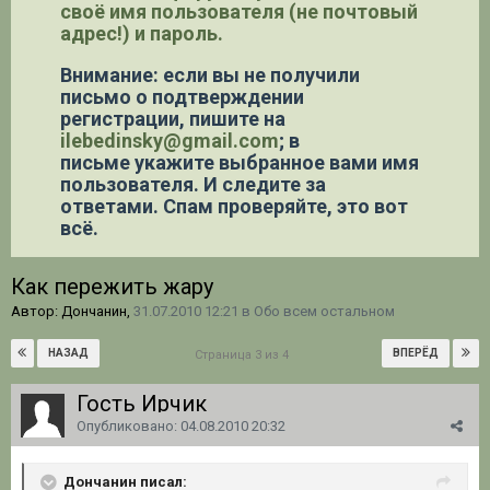
своё имя пользователя (не почтовый
адрес!) и пароль.
Внимание: если вы не получили
письмо о подтверждении
регистрации,
пишите на
ilebedinsky@gmail.com
; в
письме укажите выбранное вами имя
пользователя. И следите за
ответами. Спам проверяйте, это вот
всё.
Как пережить жару
Автор: Дончанин,
31.07.2010 12:21
в
Обо всем остальном
НАЗАД
ВПЕРЁД
Страница 3 из 4
Гость Ирчик
Опубликовано:
04.08.2010 20:32
Дончанин писал: