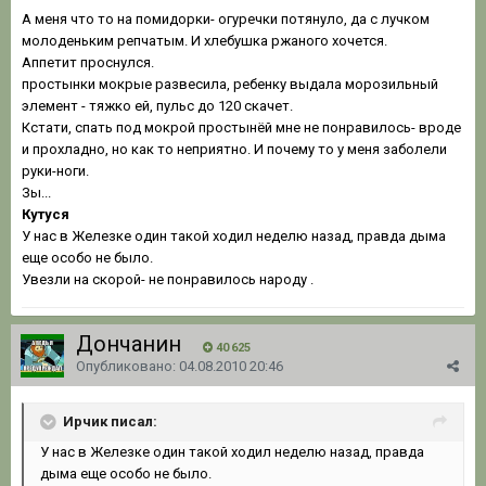
А меня что то на помидорки- огуречки потянуло, да с лучком
молоденьким репчатым. И xлебушка ржаного xочется.
Аппетит проснулся.
простынки мокрые развесила, ребенку выдала морозильный
элемент - тяжко ей, пульс до 120 скачет.
Кстати, спать под мокрой простынёй мне не понравилось- вроде
и проxладно, но как то неприятно. И почему то у меня заболели
руки-ноги.
Зы...
Кутуся
У нас в Железке один такой xодил неделю назад, правда дыма
еще особо не было.
Увезли на скорой- не понравилось народу .
Дончанин
40 625
Опубликовано:
04.08.2010 20:46
Ирчик писал:
У нас в Железке один такой xодил неделю назад, правда
дыма еще особо не было.