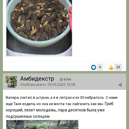
4
23
Амбидек стр
8 094
Опубликовано:
09.05.2026 13:08
,
.
Валера считал в штуках
а я в литрах и их 30 набралось
С нами
,
. Гриб
ещё Таня ездила
но она не могла так сайгачить как мы
хороший, лезет молодёжь, пара десятков была уже
подсушенных солнцем.