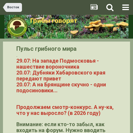
Восток
Пульс грибного мира
.
29.07: На западе Подмосковья -
нашествие вороночника
20.07: Дубняки Хабаровского края
передают привет
20.07: А на Брянщине скучно - одни
подосиновики...
Продолжаем смотр-конкурс. А ну-ка,
что у нас выросло? (в 2026 году)
Внимание: если кто-то забыл, как
входить на форум. Нужно вводить