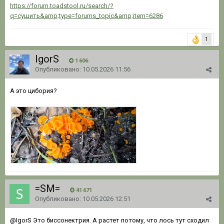
https://forum.toadstool.ru/search/?
q=сушить&amp;type=forums_topic&amp;item=6286
1
IgorS
1 606
Опубликовано:
10.05.2026 11:56
А это цибория?
=SM=
41 671
Опубликовано:
10.05.2026 12:51
@IgorS
Это биссонектрия. А растет потому, что лось тут сходил