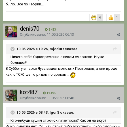
было. Всё по Теории...
6
1
denis70
3 433
Опубликовано:
11.05.2026 06:13
10.05.2026 в 19:26, mjodurt сказал:
Ничего себе! Одновременно с пиком сморчков. И уже
большой!
В Субботу в парке Яуза видел молодых Пестрецов, а они вроде
как, с ТСЖ где то рядом по срокам...
kot487
11 495
Опубликовано:
11.05.2026 08:46
10.05.2026 в 08:43, IgorS сказал:
Кто-нибудь
сушил строчок гигантский? Как он на вкус?
Имхо, смысла нет. Сушить стоит либо эскуленты, либо сморчки -