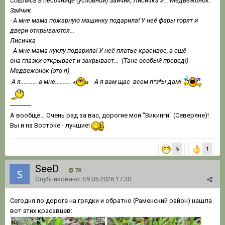
Сошлись в песочнице (условной) Зайчик, Лисичка и... Медвежонок.
Зайчик
- А мне мама пожарную машинку подарила! У неё фары горят и
двери открываются...
Лисичка
- А мне мама куклу подарила! У неё платье красивое, а ещё
она глазки открывает и закрывает... (Тане особый превед!)
Медвежонок (это я)
А я........... а мне..........
А я вам щас всем п*з*ы дам!
--------------
А вообще... Очень рад за вас, дорогие мои "Викинги" (Северяне)!
Вы и на Востоке - лучшие!
5
1
SeeD
78
Опубликовано:
09.05.2026 17:30
Сегодня по дороге на грядки и обратно (Раменский район) нашла
вот этих красавцев: