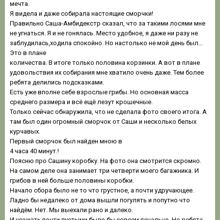
мечта.
Я видела и даже собирала настоящие сморчки!
Правильно Саша-Амбидекстр сказал, что за такими лосями мне
не угнаться. Я и не гонялась. Место удобное, я даже ни разу не
заблудилась,ходила спокойно. Но настолько не мой день был...
Это в плане
количества. В итоге только половина корзинки. А вот в плане
удовольствия их собирания мне хватило очень даже. Тем более
ребята делились подсказками.
Есть уже вполне себе взрослые грибы. Но основная масса
среднего размера и всё ещё лезут крошечные.
Только сейчас обнаружила, что не сделала фото своего итога. А
там был один огромный сморчок от Саши и несколько белых
курчавых.
Первый сморчок был найден мною в
4 часа 40 минут.!
Поясню про Сашину коробку. На фото она смотрится скромно.
На самом деле она занимает три четверти моего багажника. И
грибов в ней больше половины коробки.
Начало сбора было не то что грустное, а почти удручающее.
Ладно бы недалеко от дома вышли погулять и попутно что
найдём. Нет. Мы выехали рано и далеко.
И уезжать почти пустыми было бы совсем печально. Но ребята