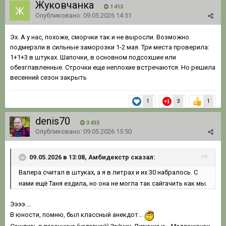
Жуковчанка
1 413
Опубликовано:
09.05.2026 14:51
Эх. А у нас, похоже, сморчки так и не выросли. Возможно
подмерзли в сильные заморозки 1-2 мая. Три места проверила:
1+1+3 в штуках. Шапочки, в основном подсохшие или
обезглавленные. Строчки еще неплохие встречаются. Но решила
весенний сезон закрыть
1
3
1
denis70
3 433
Опубликовано:
09.05.2026 15:50
09.05.2026 в 13:08, Амбидек стр сказал:
,
.
Валера считал в штуках
а я в литрах и их 30 набралось
С
,
.
нами ещё Таня ездила
но она не могла так сайгачить как мы
Ээээ....
В юности, помню, был классный анекдот...