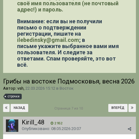
своё имя пользователя (не почтовый
адрес!) и пароль.
Внимание: если вы не получили
письмо о подтверждении
регистрации,
пишите на
ilebedinsky@gmail.com
; в
письме укажите выбранное вами имя
пользователя. И следите за
ответами. Спам проверяйте, это вот
всё.
Грибы на востоке Подмосковья, весна 2026
Автор: vsh,
22.03.2026 15:12
в
Восток
строчки
НАЗАД
ВПЕРЁД
Страница 7 из 10
Kirill_48
2 952
Опубликовано:
08.05.2026 20:07