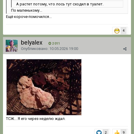
А растет потому, что лось тут сходил в туалет.
По маленькому...
Ещё короче-помочился...
4
belyalex
2 011
Опубликовано:
10.05.2026 19:00
ТСЖ... Я его через неделю ждал.
2
9