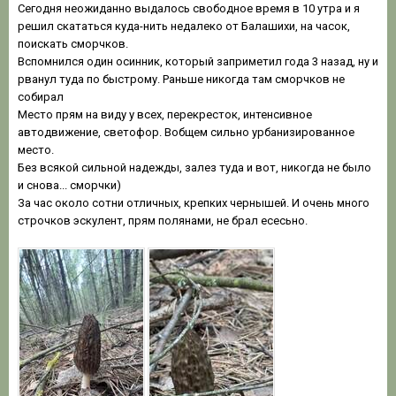
Сегодня неожиданно выдалось свободное время в 10 утра и я
решил скататься куда-нить недалеко от Балашихи, на часок,
поискать сморчков.
Вспомнился один осинник, который заприметил года 3 назад, ну и
рванул туда по быстрому. Раньше никогда там сморчков не
собирал
Место прям на виду у всех, перекресток, интенсивное
автодвижение, светофор. Вобщем сильно урбанизированное
место.
Без всякой сильной надежды, залез туда и вот, никогда не было
и снова... сморчки)
За час около сотни отличных, крепких чернышей. И очень много
строчков эскулент, прям полянами, не брал есесьно.