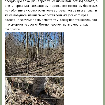
следующую локацию - пересохшее (но не полностью) болото, с
очень неровным ландшафтом, поросшее в основном березами,
но небольшие кусочки осин тоже встречались.. в итоге попал в
ту же ловушку - нашлась неплохая полянка у самого края
болота - и все! Были такие места там, где ну просто не верилось,
что сморчки не растут! Ложно-перспективные места, как
говорится.