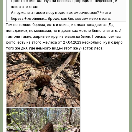
Просто снеговал. Ну или лесники проредили "неценных", и
плюс снеговал.
А неужели в таком лесу водились сморчковые? Чисто
береза + хвойники... Вроде, как бы, совсем не их место.
Там не только береза, есть и осина, и ольха попадается. Да,
попадались, не мешками, но в десятках можно было считать. И
там они такие, жирные и крупные всегда были. Поискал сейчас
фото, есть из этого же леса от 27.04.2023 несколько, ну и одну с
того же дня, где немного виден этот же участок леса: