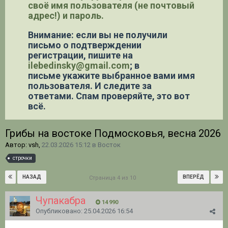
своё имя пользователя (не почтовый
адрес!) и пароль.
Внимание: если вы не получили
письмо о подтверждении
регистрации,
пишите на
ilebedinsky@gmail.com
; в
письме укажите выбранное вами имя
пользователя. И следите за
ответами. Спам проверяйте, это вот
всё.
Грибы на востоке Подмосковья, весна 2026
Автор: vsh,
22.03.2026 15:12
в
Восток
строчки
НАЗАД
ВПЕРЁД
Страница 4 из 10
Чупакабра
14 990
Опубликовано:
25.04.2026 16:54