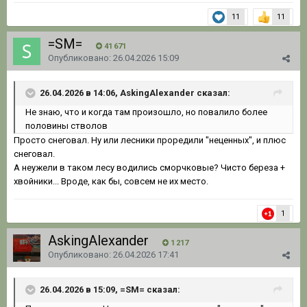
11
11
=SM=
41 671
Опубликовано:
26.04.2026 15:09
26.04.2026 в 14:06, AskingAlexander сказал:
Не знаю, что и когда там произошло, но повалило более
половины стволов
Просто снеговал. Ну или лесники проредили "неценных", и плюс
снеговал.
А неужели в таком лесу водились сморчковые? Чисто береза +
хвойники... Вроде, как бы, совсем не их место.
1
AskingAlexander
1 217
Опубликовано:
26.04.2026 17:41
26.04.2026 в 15:09, =SM= сказал: