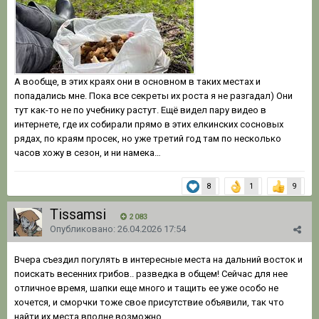
А вообще, в этих краях они в основном в таких местах и
попадались мне. Пока все секреты их роста я не разгадал) Они
тут как-то не по учебнику растут. Ещё видел пару видео в
интернете, где их собирали прямо в этих елкинских сосновых
рядах, по краям просек, но уже третий год там по несколько
часов хожу в сезон, и ни намека…
8
1
9
Tissamsi
2 083
Опубликовано:
26.04.2026 17:54
Вчера съездил погулять в интересные места на дальний восток и
поискать весенних грибов.. разведка в общем! Сейчас для нее
отличное время, шапки еще много и тащить ее уже особо не
хочется, и сморчки тоже свое присутствие объявили, так что
найти их места вполне возможно.