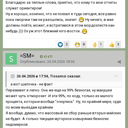
Благодарю за теплые слова, приятно, что кому-то мои отчеты
служат ориентиром!
Ну и хорошо, конечно, что не поехал я туда сегодня, все равно
пока сморчки там не разошлись, значит..
Ну ничего, в мае
должны пойти, может, и встретимся в этом мордохлесте как-
нибудь.))) Ох уж этот ближний юго-восток..
2
8
1
3
=SM=
41 671
Опубликовано:
26.04.2026 18:36
26.04.2026 в 17:54, Tissamsi сказал:
а вот шапочка - не факт
Переживет и легко. Она же еще на 99% безногая, ну макушки
может чуть отморозит. И эти 99%, по ходу, только из малого
процента, которые вообще "очнулись". Ну, по крайней мере, судя
по моим выездам крайним.
Я вообще, думаю, что массовый ее сбор раньше вторых майских
не будет. А только текущее муторное ковыряние безногих
недомерков.