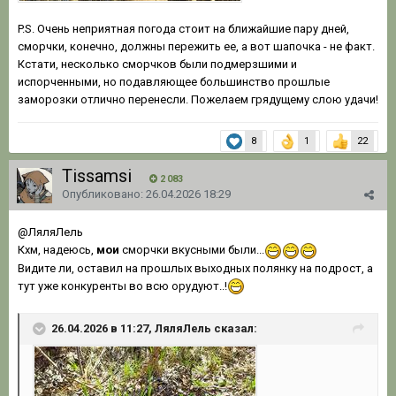
P.S. Очень неприятная погода стоит на ближайшие пару дней,
сморчки, конечно, должны пережить ее, а вот шапочка - не факт.
Кстати, несколько сморчков были подмерзшими и
испорченными, но подавляющее большинство прошлые
заморозки отлично перенесли. Пожелаем грядущему слою удачи!
8
1
22
Tissamsi
2 083
Опубликовано:
26.04.2026 18:29
@ЛяляЛель
Кхм, надеюсь,
мои
сморчки вкусными были...
Видите ли, оставил на прошлых выходных полянку на подрост, а
тут уже конкуренты во всю орудуют..!
26.04.2026 в 11:27, ЛяляЛель сказал: