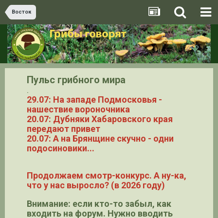
Восток
Пульс грибного мира
.
29.07: На западе Подмосковья -
нашествие вороночника
20.07: Дубняки Хабаровского края
передают привет
20.07: А на Брянщине скучно - одни
подосиновики...
Продолжаем смотр-конкурс. А ну-ка,
что у нас выросло? (в 2026 году)
Внимание: если кто-то забыл, как
входить на форум. Нужно вводить