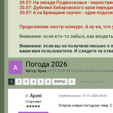
29.07: На западе Подмосковья - нашестви
20.07: Дубняки Хабаровского края переда
20.07: А на Брянщине скучно - одни подоси
Продолжаем смотр-конкурс. А ну-ка, что у
Внимание: если кто-то забыл, как входить
Внимание: если вы не получили письмо о
вами имя пользователя. И следите за отве
Погода 2026
Автор: Ария,
01.01.2026 08:04
в
Обо всем остальном
Страница 1 из 56
1
2
3
4
5
6
ВПЕРЁД
Ария
Опубликовано:
01.01.2026 08:04
Старожил
Открою новую погодную тему. С