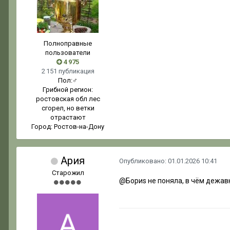
Полноправные
пользователи
4 975
2 151 публикация
Пол:
♂
Грибной регион:
ростовская обл лес
сгорел, но ветки
отрастают
Город:
Ростов-на-Дону
Ария
Опубликовано:
01.01.2026 10:41
Старожил
@Бориs
не поняла, в чём дежа