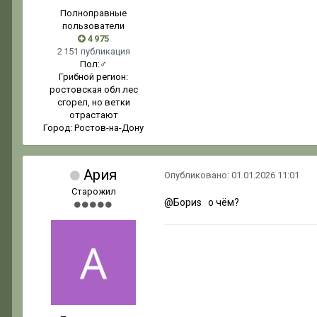
Полноправные
пользователи
4 975
2 151 публикация
Пол:
♂
Грибной регион:
ростовская обл лес
сгорел, но ветки
отрастают
Город:
Ростов-на-Дону
Ария
Опубликовано:
01.01.2026 11:01
Старожил
@Бориs
о чём?