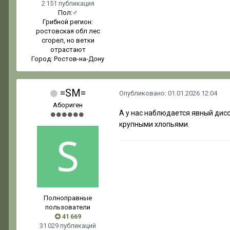
2 151 публикация
Пол:
♂
Грибной регион:
ростовская обл лес
сгорел, но ветки
отрастают
Город:
Ростов-на-Дону
=SM=
Опубликовано:
01.01.2026 12:04
Абориген
А у нас наблюдается явный дисс
крупными хлопьями.
Полноправные
пользователи
41 669
31 029 публикаций