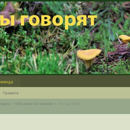
оманда
Правила
о здесь
Обо всем остальном
Погода 2026