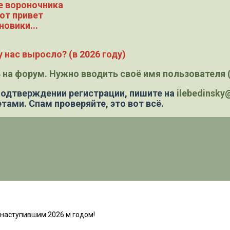
е вороночника
ют привет
новики...
 нас выросло? (в 2026 году)
 на форум. Нужно вводить своё имя пользователя (
 подтверждении регистрации,
пишите на
ilebedinsk
тами. Спам проверяйте, это вот всё.
 наступившим 2026 м годом!