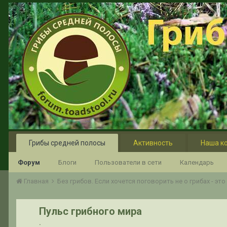
Грибы средней полосы
Активность
Наша к
Форум
Блоги
Пользователи в сети
Календарь
Главная
Без грибов. Если хочется поговорить не о грибах - эт
Пульс грибного мира
.