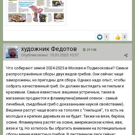
1
2
художник Федотов
29 108
Опубликовано:
15.01.2025 10:37
Что собирают зимой 2024-2025 в Москве и Подмосковье? Самые
распространённые сборы двух видов грибов. Они сейчас чаще
заморожены, но пригодны для сбора. Однако надо опыт, чтобы
собрать качественный гриб. Он должен выглядеть не гнилым и
красивым. Самые известные: вешенки устричные, такие в
магазинах продаются и фламмулина(зимний опенок - самый
лечебный, съедобный гриб с доказанными наукой свойствами).
Вешенки растут чаще всего на тополях с "гнильцой", то есть на
молодых и крепких деревьях их не будет. Также на вязе, берёзе,
осине. Фламмулина растёт на осине, американском клёне, иве,
вязе и тд. Но хотелось бы обратить внимание на потенциальные
сборы менее известных грибов. В лиственном лесу сейчас