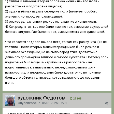
1) теплая и влажная вторая половина июня и начало июля -
разрастание и подготовка мицелия;
2) сухая и тёплая пауза в середине июля (не имеет особого
значения, но упрощает охлаждение).
3) резкое увлажнение и резкое охлаждение в конце июля.
4) Как результат, где оно было именно так, имеем мегасуперслой
белых в августе. Где было не так, имеем немега и не супер слой.
Что касается подосов начала лета, то там как раз пункта 1) и не
хватило. После вторых майских праздников было резкое и
значимое охлаждение, но не было перед этим достаточно
длинного промежутка тёплого и сырого субстрата. Поэтому слой
подосов не был мощным - грибница не разрослась и не
подготовилась к завязыванию перед охлаждением, хотя
влажности для плодоношения было достаточно по причине
большого объема талых вод, которых хватило до середины
июня.
художник Федотов
29 108
Опубликовано:
06.01.2025 07:28
Да вот тут был один самых хороших июнь--июлей 2019,