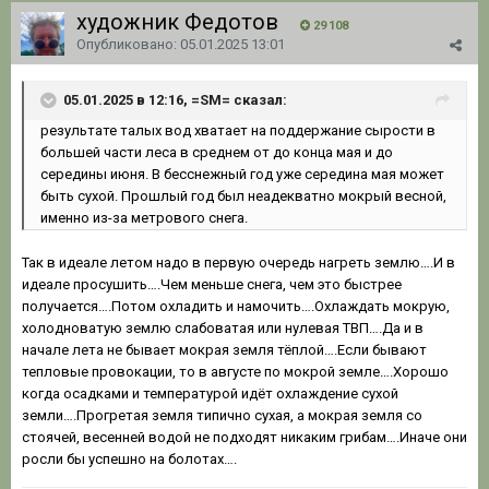
художник Федотов
29 108
Опубликовано:
05.01.2025 13:01
05.01.2025 в 12:16, =SM= сказал:
результате
талых вод хватает на поддержание сырости в
большей части л
еса в среднем
от до конца мая и до
середины июня
.
В
б
есс
нежный г
од
уже середина мая может
быть сухой. Прошлый год был
неа
д
е
кватно мокрый весной,
именно из-за метрового сн
е
г
а
.
Так в идеале летом надо в первую очередь нагреть землю….И в
идеале просушить….Чем меньше снега, чем это быстрее
получается….Потом охладить и намочить….Охлаждать мокрую,
холодноватую землю слабоватая или нулевая ТВП….Да и в
начале лета не бывает мокрая земля тёплой….Если бывают
тепловые провокации, то в августе по мокрой земле….Хорошо
когда осадками и температурой идёт охлаждение сухой
земли….Прогретая земля типично сухая, а мокрая земля со
стоячей, весенней водой не подходят никаким грибам….Иначе они
росли бы успешно на болотах….