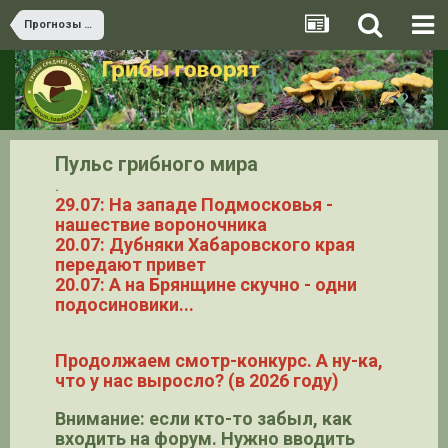
Прогнозы грибов и теория ТВП
Пульс грибного мира
.
29.07: На западе Подмосковья -
нашествие вороночника
20.07: Дубняки Хабаровского края
передают привет
20.07: А на Брянщине скучно - одни
подосиновики...
Продолжаем смотр-конкурс. А ну-ка,
что у нас выросло? (в 2026 году)
Внимание: если кто-то забыл, как
входить на форум. Нужно вводить