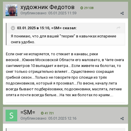
художник Федотов
29 108
Опубликовано:
05.01.2025 11:59
03.01.2025 в 15:10, =SM= сказал:
Я понимаю
, что дл
я вашей "теории" в кавычках испарение
снега удобно.
Если снег не испаряется, то стекает в канавы, реки
весной….Южнее Московской Области его маловато, в Чите снега
сантиметров 10 выпадает и ветра….Если живете на болотах, то
снег только отрицательно влияет….Существенно сокращая
грибной сезон….Только не говорите про слоище из трёх
подосиновиков, который я прозевал….По весне, началу лета
всегда бывают подберёзовики, подосиновики, маслята, летние
опята и почти всегда белые….На тех же болотах по краям….
=SM=
41 721
Опубликовано:
05.01.2025 12:16