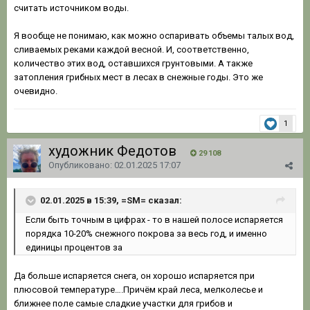
считать источником воды.
Я вообще не понимаю, как можно оспаривать объемы талых вод,
сливаемых реками каждой весной. И, соответственно,
количество этих вод, оставшихся грунтовыми. А также
затопления грибных мест в лесах в снежные годы. Это же
очевидно.
1
художник Федотов
29 108
Опубликовано:
02.01.2025 17:07
02.01.2025 в 15:39, =SM= сказал:
Если
быть точным в цифрах - то в нашей полосе испаряется
порядка 10
-20% снежного покрова за весь год, и
име
н
но
единицы процентов за
Да больше испаряется снега, он хорошо испаряется при
плюсовой температуре….Причём край леса, мелколесье и
ближнее поле самые сладкие участки для грибов и