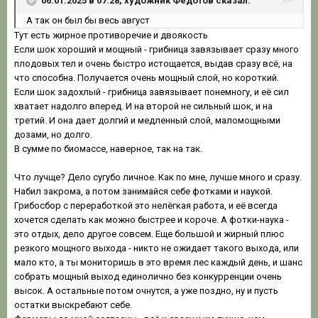
06.01.2025 в 07:28, художник Федотов сказал:
А так он был бы весь август
Тут есть жирное противоречие и двоякость
Если шок хороший и мощный - грибница завязывает сразу много
плодовых тел и очень быстро истощается, выдав сразу всё, на
что способна. Получается очень мощный слой, но короткий.
Если шок задохлый - грибница завязывает понемногу, и её сил
хватает надолго вперед. И на второй не сильный шок, и на
третий. И она дает долгий и медленный слой, маломощными
дозами, но долго.
В сумме по биомассе, наверное, так на так.
Что лучще? Дело сугубо личное. Как по мне, лучше много и сразу.
Набил закрома, а потом занимайся себе фотками и наукой.
Грибосбор с переработкой это нелёгкая работа, и её всегда
хочется сделать как можно быстрее и короче. А фотки-наука -
это отдых, дело другое совсем. Еще большой и жирный плюс
резкого мощного выхода - никто не ожидает такого выхода, или
мало кто, а ты мониторишь в это время лес каждый день, и шанс
собрать мощный выход единолично без конкурренции очень
высок. А остальные потом очнутся, а уже поздно, ну и пусть
остатки выскребают себе.