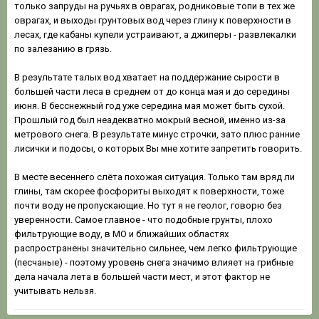
только запруды на ручьях в оврагах, родниковые топи в тех же
оврагах, и выходы грунтовых вод через глину к поверхности в
лесах, где кабаны купели устраивают, а джиперы - развлекалки
по залезанию в грязь.
В результате талых вод хватает на поддержание сырости в
большей части леса в среднем от до конца мая и до середины
июня. В бесснежный год уже середина мая может быть сухой.
Прошлый год был неадекватно мокрый весной, именно из-за
метрового снега. В результате минус строчки, зато плюс ранние
лисички и подосы, о которых Вы мне хотите запретить говорить.
В месте весеннего слёта похожая ситуация. Только там вряд ли
глины, там скорее фосфориты выходят к поверхности, тоже
почти воду не пропускающие. Но тут я не геолог, говорю без
уверенности. Самое главное - что подобные грунты, плохо
фильтрующие воду, в МО и ближайших областях
распространены значительно сильнее, чем легко фильтрующие
(песчаные) - поэтому уровень снега значимо влияет на грибные
дела начала лета в большей части мест, и этот фактор не
учитывать нельзя.