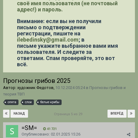
своё имя пользователя (не почтовый
адрес!) и пароль.
Внимание: если вы не получили
письмо о подтверждении
регистрации,
пишите на
ilebedinsky@gmail.com
; в
письме укажите выбранное вами имя
пользователя. И следите за
ответами. Спам проверяйте, это вот
всё.
Прогнозы грибов 2025
Автор: художник Федотов,
10.12.2024 05:24
в
Прогнозы грибов и
теория ТВП
опята
слои
белые нрибы
НАЗАД
ВПЕРЁД
Страница 5 из 29
=SM=
41 721
Опубликовано:
02.01.2025 15:26