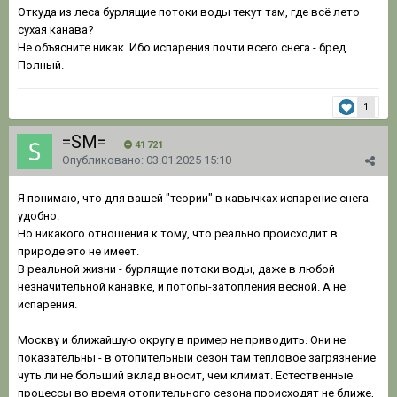
Откуда из леса бурлящие потоки воды текут там, где всё лето
сухая канава?
Не объясните никак. Ибо испарения почти всего снега - бред.
Полный.
1
=SM=
41 721
Опубликовано:
03.01.2025 15:10
Я понимаю, что для вашей "теории" в кавычках испарение снега
удобно.
Но никакого отношения к тому, что реально происходит в
природе это не имеет.
В реальной жизни - бурлящие потоки воды, даже в любой
незначительной канавке, и потопы-затопления весной. А не
испарения.
Москву и ближайшую округу в пример не приводить. Они не
показательны - в отопительный сезон там тепловое загрязнение
чуть ли не больший вклад вносит, чем климат. Естественные
процессы во время отопительного сезона происходят не ближе,