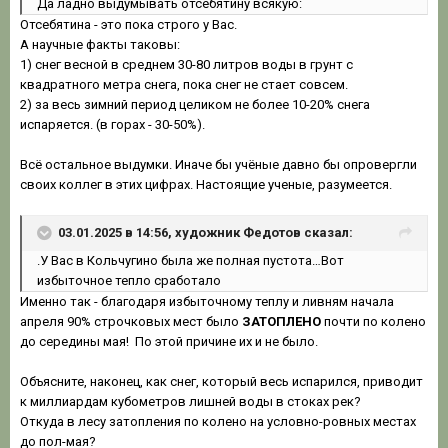
Да ладно выдумывать отсебятину всякую:
Отсебятина - это пока строго у Вас.
А научные факты таковы:
1) снег весной в среднем 30-80 литров воды в грунт с
квадратного метра снега, пока снег не стает совсем.
2) за весь зимний период целиком не более 10-20% снега
испаряется. (в горах - 30-50%).
Всё остальное выдумки. Иначе бы учёные давно бы опровергли
своих коллег в этих цифрах. Настоящие ученые, разумеется.
03.01.2025 в 14:56, художник Федотов сказал:
.У Вас в Кольчугино была же полная пустота…Вот
избыточное тепло сработало
Именно так - благодаря избыточному теплу и ливням начала
апреля 90% строчковых мест было
ЗАТОПЛЕНО
почти по колено
до середины мая! По этой причине их и не было.
Объясните, наконец, как снег, который весь испарился, приводит
к миллиардам кубометров лишней воды в стоках рек?
Откуда в лесу затопления по колено на условно-ровных местах
до пол-мая?