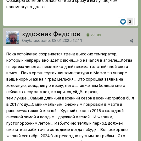
Фермеры со мной согласны - всё и сразу и им лучше, чем
понемногу но долго.
2
художник Федотов
29 108
Опубликовано:
08.01.2025 12:11
Пока устойчиво сохраняется тренд высоких температур,
который непрерывно идёт с июня….Но начался в апреле….Когда
с первых чисел за несколько дней весьма толстый слой снега
исчез….Пока среднесуточная температура в Москве в январе
выше нормы аж на 4 град Цельсия….Это хорошая заявка на
холодную, дождливую весну, лето….Также чем больше снега
сейчас в лесу растает, испарится, уйдёт в реки,
тем лучше….Самый длинный весенний сезон весенних грибов был
в 2017 году….С минимальным, снежным покровом в марте и
раннее—затяжной весной….Худший сезон в 2018 с холодной,
снежной зимой и поздне— дружной весной….И жарким,
пустопорожним летом….Избыточно тёплый период должен
смениться избыточно холодным когда-нибудь….Вон рекордно
жаркий сентябрь 2024 был рекордно пустым по грибам….Это