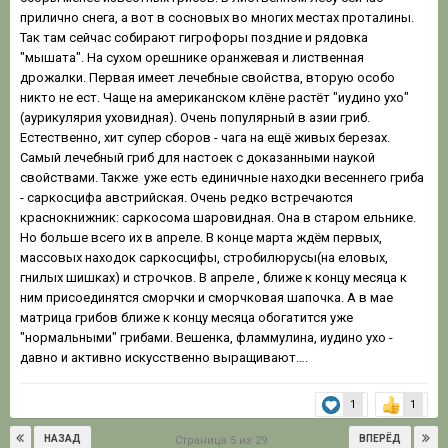
прилично снега, а вот в сосновых во многих местах проталины.
Так там сейчас собирают гигрофоры поздние и рядовка
"мышата". На сухом орешнике оранжевая и лиственная
дрожалки. Первая имеет лечебные свойства, вторую особо
никто не ест. Чаще на американском клёне растёт "иудино ухо"
(аурикулярия уховидная). Очень популярный в азии гриб.
Естественно, хит супер сборов - чага на ещё живых березах.
Самый лечебный гриб для настоек с доказанными наукой
свойствами. Также уже есть единичные находки весеннего гриба
- саркосцифа австрийская. Очень редко встречаются
краснокнижник: саркосома шаровидная. Она в старом ельнике.
Но больше всего их в апреле. В конце марта ждём первых,
массовых находок саркосцифы, стробилюрусы(на еловых,
гнилых шишках) и строчков. В апреле , ближе к концу месяца к
ним присоединятся сморчки и сморчковая шапочка. А в мае
матрица грибов ближе к концу месяца обогатится уже
"нормальными" грибами. Вешенка, фламмулина, иудино ухо -
давно и активно искусственно выращивают….
1
1
НАЗАД
ВПЕРЁД
Страница 5 из 29