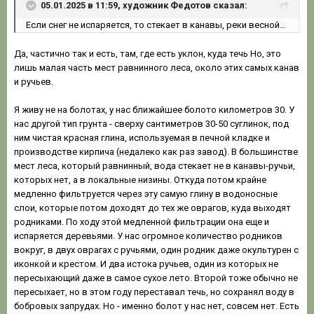
05.01.2025 в 11:59, художник Федотов сказал:
Если снег не испаряется, то стекает в канавы, реки весной…
Да, частично так и есть, там, где есть уклон, куда течь Но, это
лишь малая часть мест равнинного леса, около этих самых канав
и ручьев.
Я живу не на болотах, у нас ближайшее болото километров 30. У
нас другой тип грунта - сверху сантиметров 30-50 суглинок, под
ним чистая красная глина, используемая в печной кладке и
производстве кирпича (недалеко как раз завод). В большинстве
мест леса, который равнинный, вода стекает не в канавы-ручьи,
которых нет, а в локальные низины. Откуда потом крайне
медленно фильтруется через эту самую глину в водоносные
слои, которые потом доходят до тех же оврагов, куда выходят
родниками. По ходу этой медленной фильтрации она еще и
испаряется деревьями. У нас огромное количество родников
вокруг, в двух оврагах с ручьями, один родник даже окультурен с
иконкой и крестом. И два истока ручьев, один из которых не
пересыхающий даже в самое сухое лето. Второй тоже обычно не
пересыхает, но в этом году переставал течь, но сохранял воду в
бобровых запрудах. Но - именно болот у нас нет, совсем нет. Есть