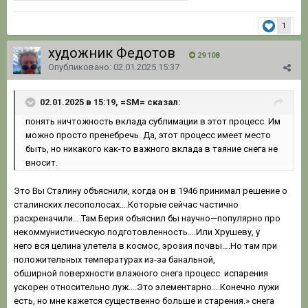
1
художник Федотов
29 108
Опубликовано:
02.01.2025 15:37
02.01.2025 в 15:19, =SM= сказал:
понять
ничтожность вклада сублимации в этот процесс. Им
мож
но просто пренебречь. Да, этот процесс имеет место
быть, н
о ник
акого как
-то
важного вклада в таяние снега не
вносит.
Это Вы Сталину объяснили, когда он в 1946 принимал решение о
сталинских лесополосах….Которые сейчас частично
расхреначили….Там Берия объяснил бы научно—популярно про
некоммунистическую подготовленность….Или Хрушеву, у
него вся целина улетела в космос, эрозия почвы….Но там при
положительных температурах из-за банальной,
обширной поверхности влажного снега процесс испарения
ускорен относительно луж….Это элементарно….Конечно лужи
есть, но мне кажется существенно больше и старения.» снега