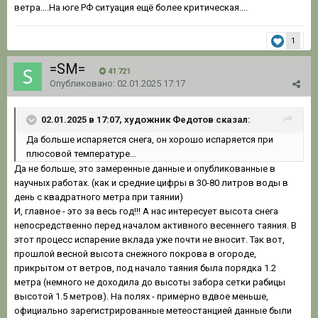
ветра….На юге РФ ситуация ещё более критическая….
1
=SM=
41 721
Опубликовано:
02.01.2025 17:17
02.01.2025 в 17:07, художник Федотов сказал:
Да больше испаряется снега, он хорошо испаряется при
плюсовой температуре…
Да не больше, это замеренные данные и опубликованные в
научных работах. (как и средние цифры в 30-80 литров воды в
день с квадратного метра при таянии)
И, главное - это за весь год!!! А нас интересует высота снега
непосредственно перед началом активного весеннего таяния. В
этот процесс испарение вклада уже почти не вносит. Так вот,
прошлой весной высота снежного покрова в огороде,
прикрытом от ветров, под начало таяния была порядка 1.2
метра (немного не доходила до высоты забора сетки рабицы
высотой 1.5 метров). На полях - примерно вдвое меньше,
официально зарегистрированные метеостанцией данные были