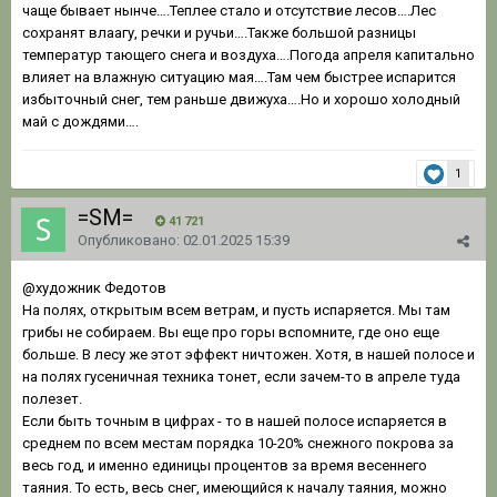
чаще бывает нынче….Теплее стало и отсутствие лесов….Лес
сохранят влаагу, речки и ручьи….Также большой разницы
температур тающего снега и воздуха….Погода апреля капитально
влияет на влажную ситуацию мая….Там чем быстрее испарится
избыточный снег, тем раньше движуха….Но и хорошо холодный
май с дождями….
1
=SM=
41 721
Опубликовано:
02.01.2025 15:39
@художник Федотов
На полях, открытым всем ветрам, и пусть испаряется. Мы там
грибы не собираем. Вы еще про горы вспомните, где оно еще
больше. В лесу же этот эффект ничтожен. Хотя, в нашей полосе и
на полях гусеничная техника тонет, если зачем-то в апреле туда
полезет.
Если быть точным в цифрах - то в нашей полосе испаряется в
среднем по всем местам порядка 10-20% снежного покрова за
весь год, и именно единицы процентов за время весеннего
таяния. То есть, весь снег, имеющийся к началу таяния, можно