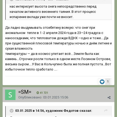
нас
интересует высота снега непосредственно перед
на
чалом активного весеннего таяния. В этот процесс
испарение вклада уже почти не вносит.
Да ладно выдумывать отсебятину всякую: что снег при
аномальном тепле в 1 -2 апреля 2024 года в 23—24 градуса с
наноосадками, что тепловатом дожде ВДНХ —одно и тоже….Да
при существенной плюсовой температуры ночью и днём летние и
сухая влажность
температуры — да в космос улетает всё….Земля была как
камень…Строчки росли только в одном месте Лосином Острове,
весьма сыром….У Вас в Кольчугино была же полная пустота…Вот
избыточное тепло сработало ….
1
=SM=
41 721
Опубликовано:
03.01.2025 15:06
03.01.2025 в 14:56, художник Федотов сказал: