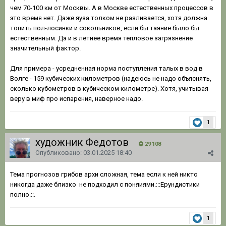
чем 70-100 км от Москвы. А в Москве естественных процессов в
это время нет. Даже яуза толком не разливается, хотя должна
топить пол-лосинки и сокольников, если бы таяние было бы
естественным. Да и в летнее время тепловое загрязнение
значительный фактор.
Для примера - усредненная норма поступления талых в вод в
Волге - 159 кубических километров (надеюсь не надо объяснять,
сколько кубометров в кубическом километре). Хотя, учитывая
веру в миф про испарения, наверное надо.
1
художник Федотов
29 108
Опубликовано:
03.01.2025 18:40
Тема прогнозов грибов архи сложная, тема если к ней никто
никогда даже близко не подходил с поняиями.:::Ерундистики
полно.::.
1