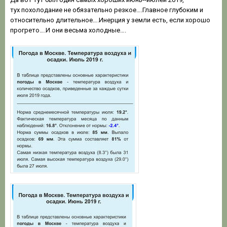
тух похолодание не обязательно резкое….Главное глубоким и
относительно длительное….Инерция у земли есть, если хорошо
прогрето….И они весьма холодные….