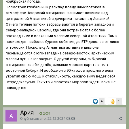
ноябрьская погода!
Посмотрел глобальный расклад воздушных потоков в
атмосфере. Азорский антициклон занимает позицию над
центральной Атлантикой с дочерним пиком над Испанией.
Отчего тёплые потоки забрасываются в берегам западной и
северо-западной Европы, где они встречаются с более
прохладными и влажными массами северной Атлантики. Там и
происходят наиболее бурные события, до ЕТР доползают лишь
отголоски. Поскольку Атлантика активна и циклоны
перемещаются с юго-запада на северо-восток, арктическим
массам путь на юг закрыт. С другой стороны, сибирский
антициклон слаб и далёк, сильные морозы царят лишь в
восточной Сибири. И вообще он с 90-х годов прошлого века
утратил свою мощь и стабильность, каждую зиму ведёт себя
непредсказуемо. Так что и с востока морозов ждать пока не
приходится.
4
1
Ария
2 031
Опубликовано:
22.12.2024 08:08