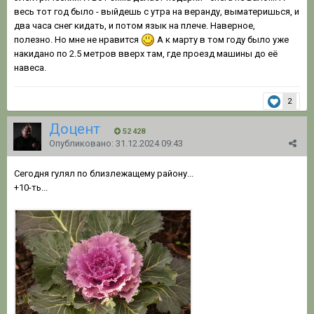
весь тот год было - выйдешь с утра на веранду, выматеришься, и
два часа снег кидать, и потом язык на плече. Наверное,
полезно. Но мне не нравится
А к марту в том году было уже
накидано по 2.5 метров вверх там, где проезд машины до её
навеса.
2
Доцент
52 428
Опубликовано:
31.12.2024 09:43
Сегодня гулял по близлежащему району...
+10-ть...