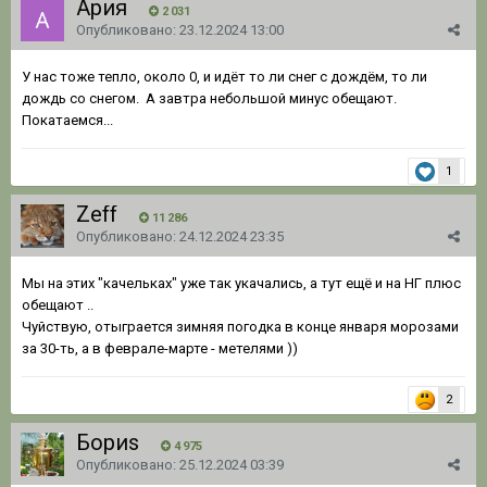
Ария
2 031
Опубликовано:
23.12.2024 13:00
У нас тоже тепло, около 0, и идёт то ли снег с дождём, то ли
дождь со снегом. А завтра небольшой минус обещают.
Покатаемся...
1
Zeff
11 286
Опубликовано:
24.12.2024 23:35
Мы на этих "качельках" уже так укачались, а тут ещё и на НГ плюс
обещают ..
Чуйствую, отыграется зимняя погодка в конце января морозами
за 30-ть, а в феврале-марте - метелями ))
2
Бориs
4 975
Опубликовано:
25.12.2024 03:39