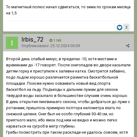
То магнитный полюс начал сдвигаться, то зима по срокам месяца
на 1,5
2
Irbis_72
1 163
Опубликовано:
25.12.2024 05:09
Второй день слабый минус, в пределах -10, хотя местами и
временами до -17 говорят. После снегопадов во дворе насыпали
детям горку и приступили к заливке катка. Смотрится забавно,
подо льдом хорошо различается разметка баскетбольной
площадки. Похоже нужно осваивать новый вид спорта
баскетбол на льду. Подъезды к дальним лужам для сезона
твёрдой воды засыпало в большинстве случаев очень хорошо.
В день открытия пингвиньего сезона, чтобы добраться до лужи с
ротанами, пришлось примерно полтора километра ехать по
снежной целине. Снег был не особо глубокий 30-40 см, но
приятного мало, ибо ямок под ним не видно и можно легко
нарваться на сугроб в метр глубины.
Грибы посмотреть при таком раскладе не удалось совсем, хотя