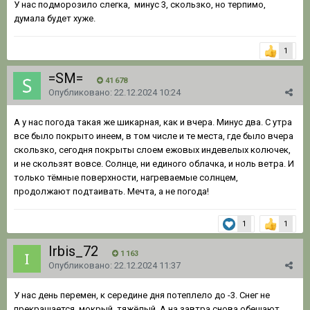
У нас подморозило слегка, минус 3, скользко, но терпимо,
думала будет хуже.
1
=SM=
41 678
Опубликовано:
22.12.2024 10:24
А у нас погода такая же шикарная, как и вчера. Минус два. С утра
все было покрыто инеем, в том числе и те места, где было вчера
скользко, сегодня покрыты слоем ежовых индевелых колючек,
и не скользят вовсе. Солнце, ни единого облачка, и ноль ветра. И
только тёмные поверхности, нагреваемые солнцем,
продолжают подтаивать. Мечта, а не погода!
1
1
Irbis_72
1 163
Опубликовано:
22.12.2024 11:37
У нас день перемен, к середине дня потеплело до -3. Снег не
прекращается, мокрый, тяжёлый. А на завтра снова обещают