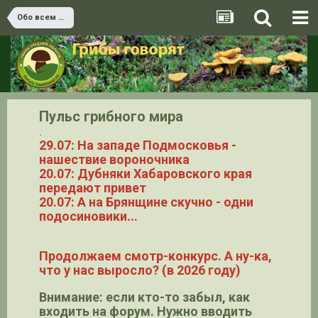
Обо всем остальном
Пульс грибного мира
.
29.07: На западе Подмосковья -
нашествие вороночника
20.07: Дубняки Хабаровского края
передают привет
20.07: А на Брянщине скучно - одни
подосиновики...
Продолжаем смотр-конкурс. А ну-ка,
что у нас выросло? (в 2026 году)
Внимание: если кто-то забыл, как
входить на форум. Нужно вводить