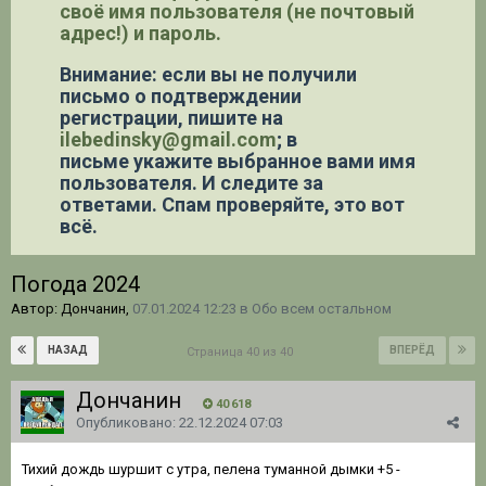
своё имя пользователя (не почтовый
адрес!) и пароль.
Внимание: если вы не получили
письмо о подтверждении
регистрации,
пишите на
ilebedinsky@gmail.com
; в
письме укажите выбранное вами имя
пользователя. И следите за
ответами. Спам проверяйте, это вот
всё.
Погода 2024
Автор: Дончанин,
07.01.2024 12:23
в
Обо всем остальном
НАЗАД
ВПЕРЁД
Страница 40 из 40
Дончанин
40 618
Опубликовано:
22.12.2024 07:03
Тихий дождь шуршит с утра, пелена туманной дымки +5 -