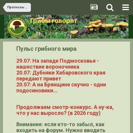
Прогнозы грибов и теория ТВП
Пульс грибного мира
.
29.07: На западе Подмосковья -
нашествие вороночника
20.07: Дубняки Хабаровского края
передают привет
20.07: А на Брянщине скучно - одни
подосиновики...
Продолжаем смотр-конкурс. А ну-ка,
что у нас выросло? (в 2026 году)
Внимание: если кто-то забыл, как
входить на форум. Нужно вводить