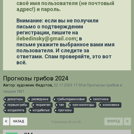
своё имя пользователя (не почтовый
адрес!) и пароль.
Внимание: если вы не получили
письмо о подтверждении
регистрации,
пишите на
ilebedinsky@gmail.com
; в
письме укажите выбранное вами имя
пользователя. И следите за
ответами. Спам проверяйте, это вот
всё.
Прогнозы грибов 2024
Автор: художник Федотов,
22.11.2023 17:59
в
Прогнозы грибов и
теория ТВП
дезертиры
разведчики
грибыподмосковья
пилотники
первыегрибы
теориятвп
твп
прогнозпогоды
колосовики
когдаопята
когдабелые
прогнозы
НАЗАД
ВПЕРЁД
Страница 66 из 66