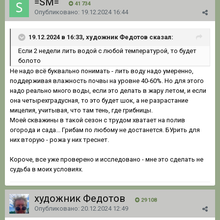
=SM=
41 734
Опубликовано:
19.12.2024 16:44
19.12.2024 в 16:33, художник Федотов сказал:
Если 2 недели лить водой с любой температурой, то будет
болото
Не надо всё буквально понимать - лить воду надо умеренно,
поддерживая влажность почвы на уровне 40-60%. Но для этого
надо реально много воды, если это делать в жару летом, и если
она четырехградусная, то это будет шок, а не разрастание
мицелия, учитывая, что там тень, где грибницы.
Моей скважины в такой сезон с трудом хватает на полив
огорода и сада... Грибам по любому не достанется. БУрить для
них вторую - рожа у них треснет.
Короче, все уже проверено и исследовано - мне это сделать не
судьба в моих условиях.
художник Федотов
29 108
Опубликовано:
20.12.2024 12:49