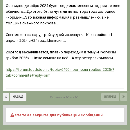
Очевидно декабрь 2024 будет седьмым месяцем подряд теплее
обычного….До этого было чуть ли не полтора года холоднее
«нормы»….Это важная информация к размышлению, а не
толщина снежного покрова….
Снег может за пару, тройку дней исчезнуть….Как в районе 1
апреля 2024 с +24 град Цельсия….
2024 год заканчивается, плавно переходим в тему «Прогнозы
грибов 2025»….Ниже ссылка на неё….А эту ветку закрываем….
https://forum.toadstool.ru/topic/6490-прогнозы-грибов-2025/?
tab=comments#replyForm
НАЗАД
ВПЕРЁД
Страница 66 из 66
Эта тема закрыта для публикации сообщений.