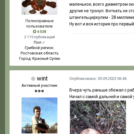
маленькое, всего диаметром окол
другие не тронул. Фоткать не ст
штангельциркулем - 28 миллимет
Полноправные
Ну вот и вся история про первы
пользователи
6 538
2 115 публикаций
Пол:
♂
Грибной регион:
Ростовская область
Город:
Красный Сулин
wint
Опубликовано:
05.09.2023 06:46
Активный участник
Вчера чуть раньше сбежал с ра
Начал с самой дальней и самой 