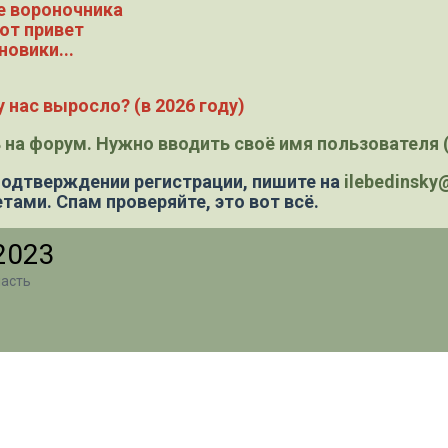
е вороночника
ют привет
новики...
 нас выросло? (в 2026 году)
 на форум. Нужно вводить своё имя пользователя (
 подтверждении регистрации,
пишите на
ilebedinsk
тами. Спам проверяйте, это вот всё.
2023
ласть