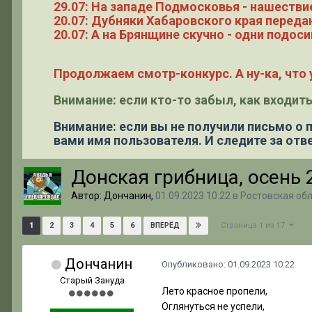
29.07: На западе Подмосковья - нашестви
20.07: Дубняки Хабаровского края переда
20.07: А на Брянщине скучно - одни подоси
Продолжаем смотр-конкурс. А ну-ка, что у
Внимание: если кто-то забыл, как входить
Внимание: если вы не получили письмо о
вами имя пользователя. И следите за отве
Донская грибница, осень 
Автор: Дончанин,
01.09.2023 10:22
в
Ростовская об
Страница 1 из 17
1
2
3
4
5
6
ВПЕРЁД
Дончанин
Опубликовано:
01.09.2023 10:22
Старый Зануда
Лето красное пропели,
Оглянуться не успели,