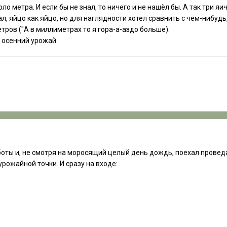
о метра. И если бы не знал, то ничего и не нашёл бы. А так три яи
ал, яйцо как яйцо, но для наглядности хотел сравнить с чем-нибудь
ров ("А в миллиметрах то я гора-а-аздо больше).
й осенний урожай.
боты и, не смотря на моросящий целый день дождь, поехал провед
урожайной точки. И сразу на входе: