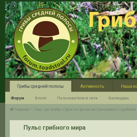
Грибы средней полосы
Активность
Наша к
Форум
Блоги
Пользователи в сети
Календарь
Главная
Там, где грибы. Где и когда мы встречаемся с грибами
Пульс грибного мира
.