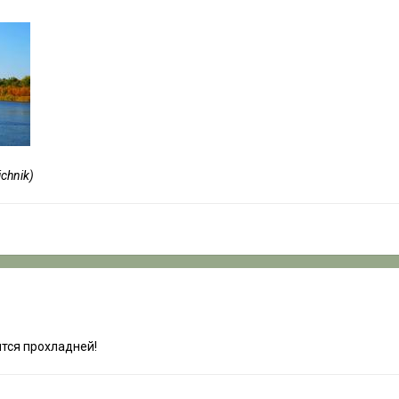
chnik)
ятся прохладней!