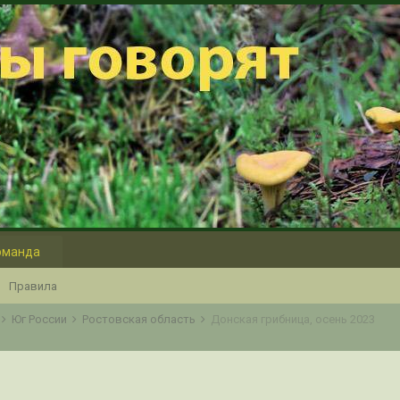
оманда
Правила
Юг России
Ростовская область
Донская грибница, осень 2023