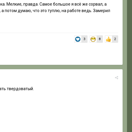
чка. Мелкие, правда. Самое большое я всё же сорвал, а
, а потом думаю, что это туплю, на работе ведь. Замерил
3
8
2
ать твердоватый.