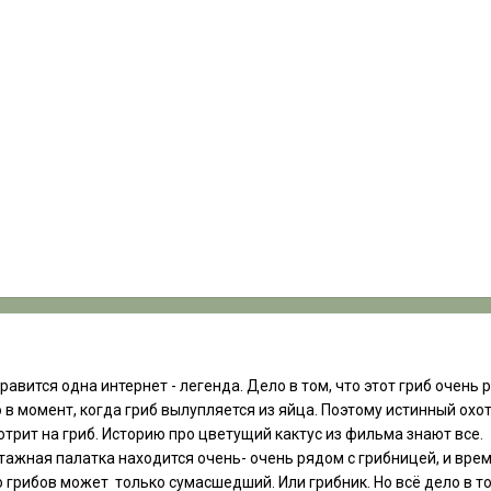
авится одна интернет - легенда. Дело в том, что этот гриб очень 
в момент, когда гриб вылупляется из яйца. Поэтому истинный охотн
отрит на гриб. Историю про цветущий кактус из фильма знают все.
ажная палатка находится очень- очень рядом с грибницей, и врем
 грибов может только сумасшедший. Или грибник. Но всё дело в том