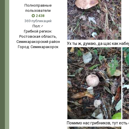
Полноправные
пользователи
2 438
369 публикаций
Пол:
♂
Грибной регион:
Ростовская область,
Семикаракорский район
Ух ты ж, думаю, да щас как наб
Город:
Семикаракорск
Помимо нас грибников, тут есть