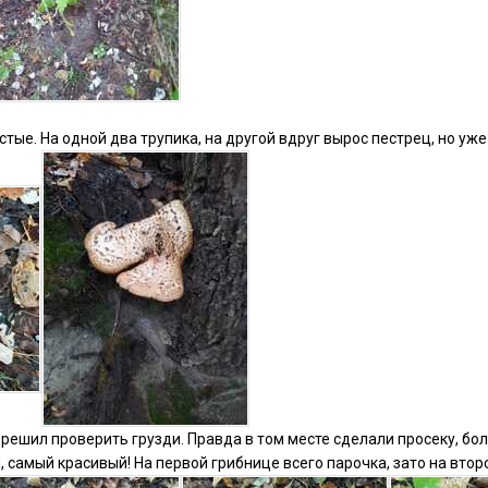
ые. На одной два трупика, на другой вдруг вырос пестрец, но уже
решил проверить грузди. Правда в том месте сделали просеку, бо
, самый красивый! На первой грибнице всего парочка, зато на вто