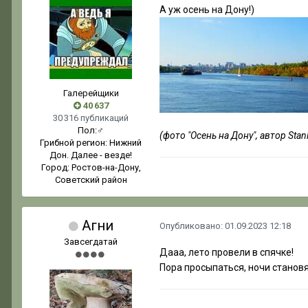
А уж осень на Дону!)
Галерейщики
40 637
30 316 публикаций
Пол:
♂
(фото "Осень на Дону", автор Stani
Грибной регион:
Нижний
Дон. Далее - везде!
Город:
Ростов-на-Дону,
Советский район
Агни
Опубликовано:
01.09.2023 12:18
Завсегдатай
Дааа, лето провели в спячке!
Пора просыпаться, ночи станов