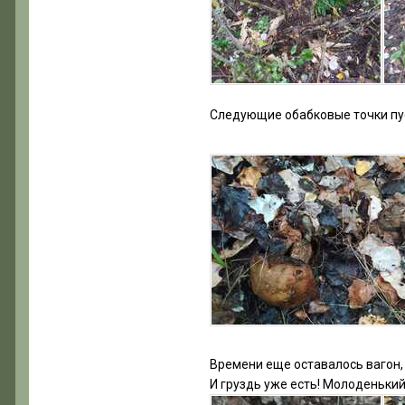
Следующие обабковые точки пуст
Времени еще оставалось вагон, 
И груздь уже есть! Молоденький