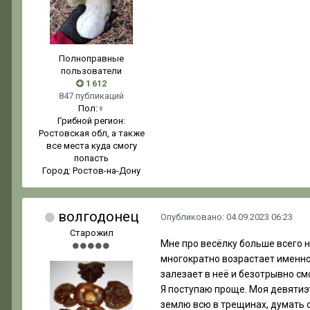
Полноправные
пользователи
1 612
847 публикаций
Пол:
♀
Грибной регион:
Ростовская обл, а также
все места куда смогу
попасть
Город:
Ростов-на-Дону
волгодонец
Опубликовано:
04.09.2023 06:23
Старожил
Мне про весёлку больше всего нр
многократно возрастает именно 
залезает в неё и безотрывно см
Я поступаю проще. Моя девятиэт
землю всю в трещинах, думать о