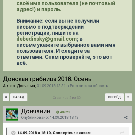
своё имя пользователя (не почтовый
адрес!) и пароль.
Внимание: если вы не получили
письмо о подтверждении
регистрации,
пишите на
ilebedinsky@gmail.com
; в
письме укажите выбранное вами имя
пользователя. И следите за
ответами. Спам проверяйте, это вот
всё.
Донская грибница 2018. Осень
Автор: Дончанин,
01.09.2018 13:31
в
Ростовская область
НАЗАД
ВПЕРЁД
Страница 2 из 30
Дончанин
40 623
Опубликовано:
14.09.2018 18:13
14.09.2018 в 18:10, Concepteur сказал: