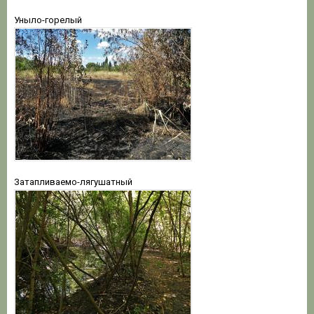
Уныло-горелый
Затапливаемо-лягушатный