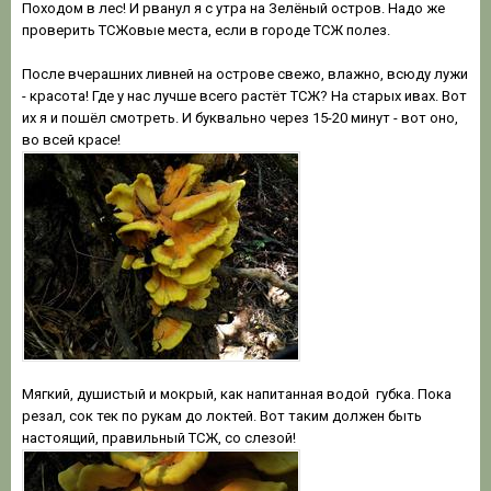
Походом в лес! И рванул я с утра на Зелёный остров. Надо же
проверить ТСЖовые места, если в городе ТСЖ полез.
После вчерашних ливней на острове свежо, влажно, всюду лужи
- красота! Где у нас лучше всего растёт ТСЖ? На старых ивах. Вот
их я и пошёл смотреть. И буквально через 15-20 минут - вот оно,
во всей красе!
Мягкий, душистый и мокрый, как напитанная водой губка. Пока
резал, сок тек по рукам до локтей. Вот таким должен быть
настоящий, правильный ТСЖ, со слезой!