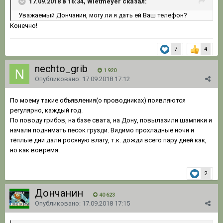
17.09.2018 в 16:34, Wietmeyer сказал:
Уважаемый Дончанин, могу ли я дать ей Ваш телефон?
Конечно!
7
4
nechto_grib
1 920
Опубликовано:
17.09.2018 17:12
По моему такие объявления(о проводниках) появляются
регулярно, каждый год.
По поводу грибов, на базе свата, на Дону, повылазили шампики и
начали поднимать песок грузди. Видимо прохладные ночи и
тёплые дни дали росяную влагу, т.к. дожди всего пару дней как,
но как вовремя.
2
Дончанин
40 623
Опубликовано:
17.09.2018 17:15