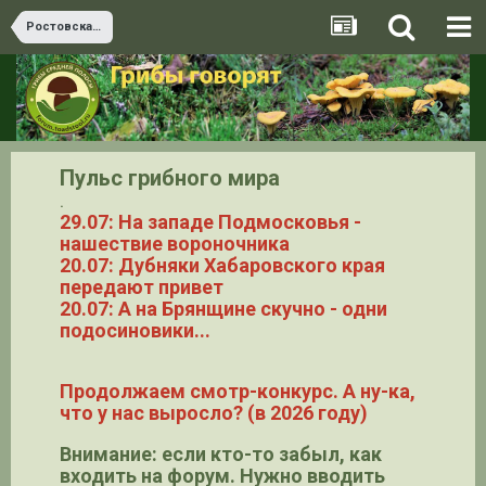
Ростовская область
Пульс грибного мира
.
29.07: На западе Подмосковья -
нашествие вороночника
20.07: Дубняки Хабаровского края
передают привет
20.07: А на Брянщине скучно - одни
подосиновики...
Продолжаем смотр-конкурс. А ну-ка,
что у нас выросло? (в 2026 году)
Внимание: если кто-то забыл, как
входить на форум. Нужно вводить