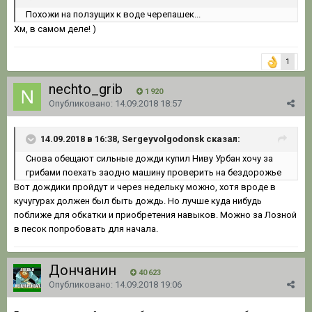
Похожи на ползущих к воде черепашек...
Хм, в самом деле! )
1
nechto_grib
1 920
Опубликовано:
14.09.2018 18:57
14.09.2018 в 16:38, Sergeyvolgodonsk сказал:
Снова обещают сильные дожди купил Ниву Урбан хочу за
грибами поехать заодно машину проверить на бездорожье
Вот дождики пройдут и через недельку можно, хотя вроде в
кучугурах должен был быть дождь. Но лучше куда нибудь
поближе для обкатки и приобретения навыков. Можно за Лозной
в песок попробовать для начала.
Дончанин
40 623
Опубликовано:
14.09.2018 19:06