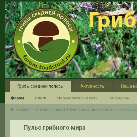
Грибы средней полосы
Активность
Наша к
Форум
Блоги
Пользователи в сети
Календарь
Главная
Читаем и пишем. Печатное слово о грибах и не тольк
Пульс грибного мира
.