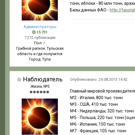
тонн, яблоки - 80 млн тонн, арахи
Базы данных ФАО -
http://faost
Администраторы
15 731
7 272 публикации
Пол:
♂
Грибной регион:
Тульская
область и где получится
Город:
Тула
Наблюдатель
Опубликовано:
24.08.2015 14:42
Жизнь №5
Главный мировой производитель г
№2 - Италия, 800 тыс. тонн
№3 - США, 410 тыс. тонн
№4 - Нидерланды, 320 тыс. тонн
№5 - Польша, 220 тыс. тонн (оц
№6 - Испания, 150 тыс. тонн
№7 - Франция, 105 тыс. тонн