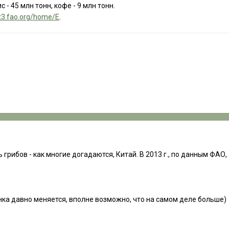
с - 45 млн тонн, кофе - 9 млн тонн.
at3.fao.org/home/E
.
рибов - как многие догадаются, Китай. В 2013 г., по данным ФАО, -
енка давно меняется, вполне возможно, что на самом деле больше)