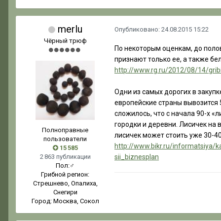
merlu
Опубликовано:
24.08.2015 15:22
Чёрный трюф
По некоторым оценкам, до полов
признают только ее, а также бе
http://www.rg.ru/2012/08/14/grib
Одни из самых дорогих в закупк
европейские страны вывозится 5
сложилось, что с начала 90-х «
городки и деревни. Лисичек на в
Полноправные
лисичек может стоить уже 30-40
пользователи
http://www.bikr.ru/informatsiy
15 585
2 863 публикации
sii_biznesplan
Пол:
♂
Грибной регион:
Стрешнево, Опалиха,
Снегири
Город:
Москва, Сокол