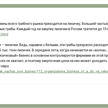
ины всего грибного рынка приходится на лисичку, большей частью 
лые грибы. Каждый год на закупку лисички в России тратится до 10
i.html
е – лисички. Ведь, наравне с белыми, эти грибы прекрасно расходя
 тыс. тонн лисичек. В середине лета, когда начинается их «волна
лисичковый» бизнес в основном контролируется фирмами из этой п
сех не хватает, и поэтому закупочная цена на них может доходить д
 евро.
a/kak_nachat_svoj_biznes/112_organizatsiya_biznesa_ot_a_do_ya_rek