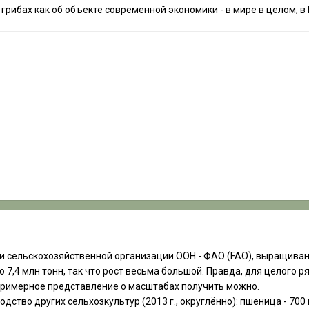
грибах как об объекте современной экономики - в мире в целом, в Р
сельскохозяйственной организации ООН - ФАО (FAO), выращивание г
 7,4 млн тонн, так что рост весьма большой. Правда, для целого р
примерное представление о масштабах получить можно.
ство других сельхозкультур (2013 г., округлённо): пшеница - 700 