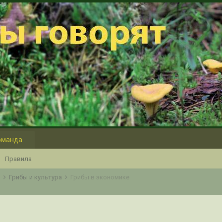
оманда
Правила
о
Грибы и культура
Грибы в экономике