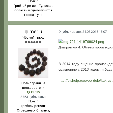
Пол:
♂
Грибной регион:
Тульская
область и где получится
Город:
Тула
merlu
Опубликовано:
24.08.2015 15:07
Чёрный трюф
Диаграмма 4. Объем производств
В 2014 году еще не произойдёт
сравнению с 2013 годом, и будут
http://bishelp.ru/svoe-delo/kak-us
Полноправные
пользователи
15 585
2 863 публикации
Пол:
♂
Грибной регион:
Стрешнево, Опалиха,