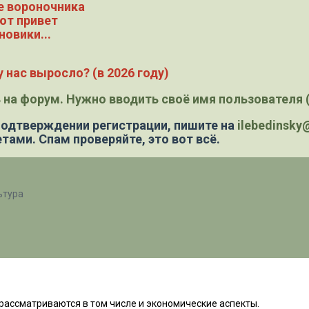
е вороночника
ют привет
новики...
 нас выросло? (в 2026 году)
 на форум. Нужно вводить своё имя пользователя (
 подтверждении регистрации,
пишите на
ilebedinsk
тами. Спам проверяйте, это вот всё.
ьтура
е рассматриваются в том числе и экономические аспекты.