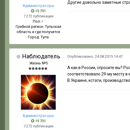
Другие довольно заметные стран
Администраторы
15 731
7 272 публикации
Пол:
♂
Грибной регион:
Тульская
область и где получится
Город:
Тула
Наблюдатель
Опубликовано:
24.08.2015 14:47
Жизнь №5
А как в России, спросите вы? Р
соответствовало 29-му месту в
В Украине, кстати, производство 
Администраторы
15 731
7 272 публикации