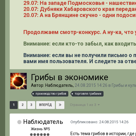
29.07: На западе Подмосковья - нашестви
20.07: Дубняки Хабаровского края переда
20.07: А на Брянщине скучно - одни подоси
Продолжаем смотр-конкурс. А ну-ка, что у
Внимание: если кто-то забыл, как входить
Внимание: если вы не получили письмо о
вами имя пользователя. И следите за отве
Грибы в экономике
Автор: Наблюдатель,
24.08.2015 14:26
в
Грибы и кул
производство грибов
торговля грибами
Страница 1 из 3
1
2
3
ВПЕРЁД
Наблюдатель
Опубликовано:
24.08.2015 14:26
Жизнь №5
Есть тема грибов в истории, гд