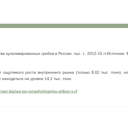
а культивированных грибов в России, тыс. т., 2012-15 гг.Источник
 ощутимого роста внутреннего рынка (только 8,02 тыс. тонн), но
 находиться на уровне 14,2 тыс. тонн.
troen-biznes-po-vyrashchivaniyu-gribov-v-rf