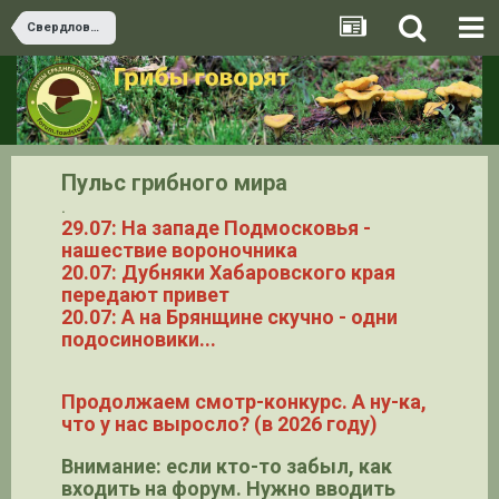
Свердловская область
Пульс грибного мира
.
29.07: На западе Подмосковья -
нашествие вороночника
20.07: Дубняки Хабаровского края
передают привет
20.07: А на Брянщине скучно - одни
подосиновики...
Продолжаем смотр-конкурс. А ну-ка,
что у нас выросло? (в 2026 году)
Внимание: если кто-то забыл, как
входить на форум. Нужно вводить