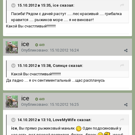
15.10.2012 в 15:35, ice сказал:
Пасиба! Рядом с дачей растут ..... лес красивый ..... грибалка
нравится ..... рыжиков море ..... я не виноват!
Какой Вы счастливый!!!!!!!!!!
ice
449
Опубликовано:
15.10.2012 16:24
15.10.2012 в 15:38, Солнце сказал:
Какой Вы счастливый!!!!!!!!!!
Да ладно .... я оч сентиментальный ....щас расплачусь
ice
449
Опубликовано:
15.10.2012 16:25
14.10.2012 в 13:10, LoveMyWife сказал:
ice
, Вы прямо рыжиковый маньяк
Один подосиновый у
нас есть, вот второй появился. Фотки - блеск
:good: