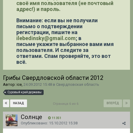
своё имя пользователя (не почтовый
адрес!) и пароль.
Внимание: если вы не получили
письмо о подтверждении
регистрации,
пишите на
ilebedinsky@gmail.com
; в
письме укажите выбранное вами имя
пользователя. И следите за
ответами. Спам проверяйте, это вот
всё.
Грибы Свердловской области 2012
Автор: ice,
24.09.2012 15:48
в
Свердловская область
Суровый край державы
НАЗАД
ВПЕРЁД
Страница 6 из 6
Солнце
11 351
Опубликовано:
15.10.2012 15:38