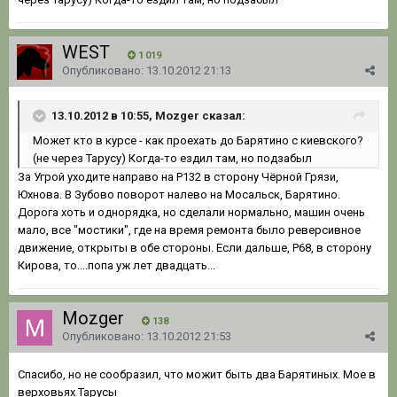
WEST
1 019
Опубликовано:
13.10.2012 21:13
13.10.2012 в 10:55, Mozger сказал:
Может кто в курсе - как проехать до Барятино с киевского?
(не через Тарусу) Когда-то ездил там, но подзабыл
За Угрой уходите направо на Р132 в сторону Чёрной Грязи,
Юхнова. В Зубово поворот налево на Мосальск, Барятино.
Дорога хоть и однорядка, но сделали нормально, машин очень
мало, все "мостики", где на время ремонта было реверсивное
движение, открыты в обе стороны. Если дальше, Р68, в сторону
Кирова, то....попа уж лет двадцать...
Mozger
138
Опубликовано:
13.10.2012 21:53
Спасибо, но не сообразил, что можит быть два Барятиных. Мое в
верховьях Тарусы