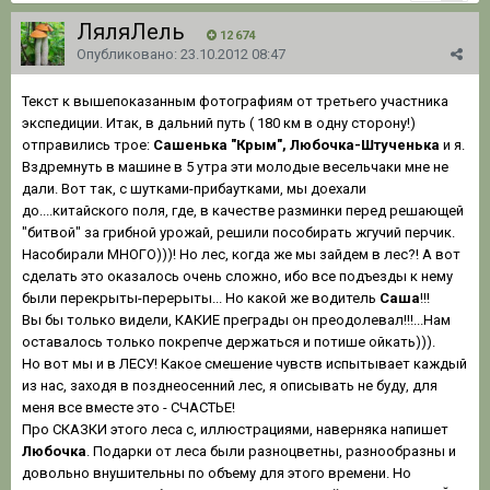
ЛяляЛель
12 674
Опубликовано:
23.10.2012 08:47
Текст к вышепоказанным фотографиям от третьего участника
экспедиции. Итак, в дальний путь ( 180 км в одну сторону!)
отправились трое:
Сашенька "Крым", Любочка-Штученька
и я.
Вздремнуть в машине в 5 утра эти молодые весельчаки мне не
дали. Вот так, с шутками-прибаутками, мы доехали
до....китайского поля, где, в качестве разминки перед решающей
"битвой" за грибной урожай, решили пособирать жгучий перчик.
Насобирали МНОГО)))! Но лес, когда же мы зайдем в лес?! А вот
сделать это оказалось очень сложно, ибо все подъезды к нему
были перекрыты-перерыты... Но какой же водитель
Саша
!!!
Вы бы только видели, КАКИЕ преграды он преодолевал!!!...Нам
оставалось только покрепче держаться и потише ойкать))).
Но вот мы и в ЛЕСУ! Какое смешение чувств испытывает каждый
из нас, заходя в позднеосенний лес, я описывать не буду, для
меня все вместе это - СЧАСТЬЕ!
Про СКАЗКИ этого леса с, иллюстрациями, наверняка напишет
Любочка
. Подарки от леса были разноцветны, разнообразны и
довольно внушительны по объему для этого времени. Но