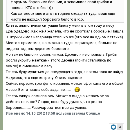
форумом боровыми белыми, я вспомнила свой грибок и
поняла -КТО это был!)))
Как хотелось мне в этот вторник съездить туда, ведь еще
никто не находил борового белого в К.о.
Ольга,
аналогичная ситуация была у меня в этом году в лесу
Домодедово. Как же я жалела, что не сфоткала боровые. Нашла
3 штучки и моя напарница столько же (это все на одном пятачке).
Место я приметила, но сколько туда не приходила, больше не
видела под тем деревом борового.
Но там не было ни сосен, ни мха. Дерево я не опознала. Грибы
росли укрытые ветками этого дерева (почти стелились по
земле) в смешанном лесу.
Теперь буду мучиться до следующего года, а потом пока не найду.
Надеюсь, что еще встречу. Очень надеюсь.
Сейчас пересмотрю фото корзины, может сфоткала его в общей
массе. Вот и нашла себе задание.......
Теперь сижу и сомневаюсь. Может я выдаю желаемое за
действительное? Ладно, пока буду думать, что рвала
боровые.......... Разочароваться всегда успею.
Изменено
14.10.2012 13:58
пользователем Солнце
3