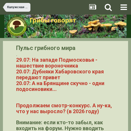
Калужская область
Пульс грибного мира
.
29.07: На западе Подмосковья -
нашествие вороночника
20.07: Дубняки Хабаровского края
передают привет
20.07: А на Брянщине скучно - одни
подосиновики...
Продолжаем смотр-конкурс. А ну-ка,
что у нас выросло? (в 2026 году)
Внимание: если кто-то забыл, как
входить на форум. Нужно вводить