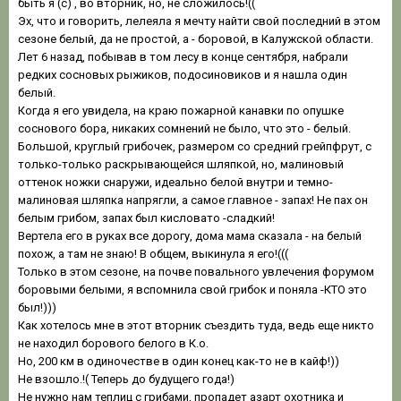
быть я (с) , во вторник, но, не сложилось!((
Эх, что и говорить, лелеяла я мечту найти свой последний в этом
сезоне белый, да не простой, а - боровой, в Калужской области.
Лет 6 назад, побывав в том лесу в конце сентября, набрали
редких сосновых рыжиков, подосиновиков и я нашла один
белый.
Когда я его увидела, на краю пожарной канавки по опушке
соснового бора, никаких сомнений не было, что это - белый.
Большой, круглый грибочек, размером со средний грейпфрут, с
только-только раскрывающейся шляпкой, но, малиновый
оттенок ножки снаружи, идеально белой внутри и темно-
малиновая шляпка напрягли, а самое главное - запах! Не пах он
белым грибом, запах был кисловато -сладкий!
Вертела его в руках все дорогу, дома мама сказала - на белый
похож, а там не знаю! В общем, выкинула я его!(((
Только в этом сезоне, на почве повального увлечения форумом
боровыми белыми, я вспомнила свой грибок и поняла -КТО это
был!)))
Как хотелось мне в этот вторник съездить туда, ведь еще никто
не находил борового белого в К.о.
Но, 200 км в одиночестве в один конец как-то не в кайф!))
Не взошло.!( Теперь до будущего года!)
Не нужно нам теплиц с грибами, пропадет азарт охотника и