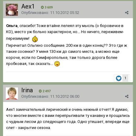
Aex1
3 609
Опубликовано:
11.10.2012 05:52
Ольга
, спасибо! Тоже втайне лелеял эту мысль (о боровичке в
КО), место уж больно характерное, но... Но ничего, переживем-
перезимуем!
Перечитал Ольгино сообщение. 200 км в один конец?? Это где ж
такие сосенки? У меня 130 км до самого места, а можно еще
короче, если по Симферопольке, там только дорога более
пробковая, так сказать...
1
Irina
2 497
Опубликовано:
11.10.2012 06:00
Aex1 замечательный лирический и очень нежный отчет! Я думаю,
что многие вместе с вами перепрыгивали ту канавку и прощались
с чудным лесом до следующего года. Одно утешает, впереди еще
слет - закрытие сезона.