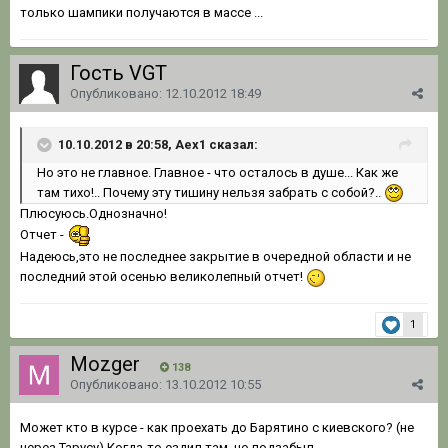
только шампики получаются в массе ...
Гость VGT
Опубликовано:
12.10.2012 18:49
10.10.2012 в 20:58, Aex1 сказал:
Но это не главное. Главное - что осталось в душе... Как же
там тихо!.. Почему эту тишину нельзя забрать с собой?..
Плюсуюсь.Однозначно!
Отчет -
Надеюсь,это не последнее закрытие в очередной области и не
последний этой осенью великолепный отчет!
1
Mozger
138
Опубликовано:
13.10.2012 10:55
Может кто в курсе - как проехать до Барятино с киевского? (не
через Тарусу) Когда-то ездил там, но подзабыл