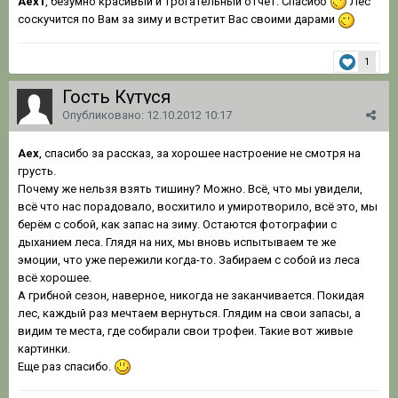
Aex1
, безумно красивый и трогательный отчет. Спасибо
Лес
соскучится по Вам за зиму и встретит Вас своими дарами
1
Гость Кутуся
Опубликовано:
12.10.2012 10:17
Аех
, спасибо за рассказ, за хорошее настроение не смотря на
грусть.
Почему же нельзя взять тишину? Можно. Всё, что мы увидели,
всё что нас порадовало, восхитило и умиротворило, всё это, мы
берём с собой, как запас на зиму. Остаются фотографии с
дыханием леса. Глядя на них, мы вновь испытываем те же
эмоции, что уже пережили когда-то. Забираем с собой из леса
всё хорошее.
А грибной сезон, наверное, никогда не заканчивается. Покидая
лес, каждый раз мечтаем вернуться. Глядим на свои запасы, а
видим те места, где собирали свои трофеи. Такие вот живые
картинки.
Еще раз спасибо.