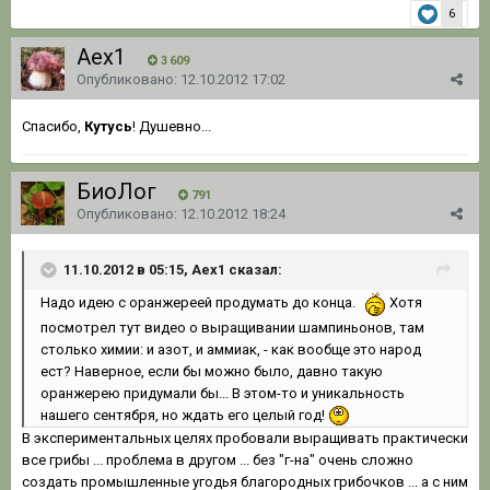
6
Aex1
3 609
Опубликовано:
12.10.2012 17:02
Спасибо,
Кутусь
! Душевно...
БиоЛог
791
Опубликовано:
12.10.2012 18:24
11.10.2012 в 05:15, Aex1 сказал:
Надо идею с оранжереей продумать до конца.
Хотя
посмотрел тут видео о выращивании шампиньонов, там
столько химии: и азот, и аммиак, - как вообще это народ
ест? Наверное, если бы можно было, давно такую
оранжерею придумали бы... В этом-то и уникальность
нашего сентября, но ждать его целый год!
В экспериментальных целях пробовали выращивать практически
все грибы ... проблема в другом ... без "г-на" очень сложно
создать промышленные угодья благородных грибочков ... а с ним