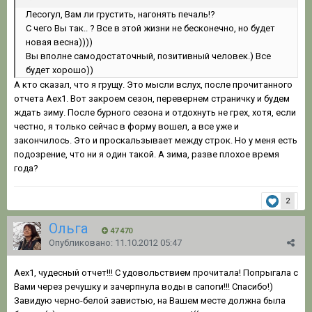
Лесогул, Вам ли грустить, нагонять печаль!?
С чего Вы так.. ? Все в этой жизни не бесконечно, но будет
новая весна))))
Вы вполне самодостаточный, позитивный человек.) Все
будет хорошо))
А кто сказал, что я грущу. Это мысли вслух, после прочитанного
отчета Аех1. Вот закроем сезон, перевернем страничку и будем
ждать зиму. После бурного сезона и отдохнуть не грех, хотя, если
честно, я только сейчас в форму вошел, а все уже и
закончилось. Это и проскальзывает между строк. Но у меня есть
подозрение, что ни я один такой. А зима, разве плохое время
года?
2
Ольга
47 470
Опубликовано:
11.10.2012 05:47
Аех1, чудесный отчет!!! С удовольствием прочитала! Попрыгала с
Вами через речушку и зачерпнула воды в сапоги!!! Спасибо!)
Завидую черно-белой завистью, на Вашем месте должна была