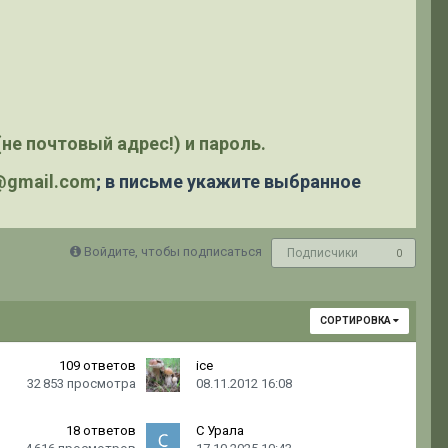
не почтовый адрес!) и пароль.
y@gmail.com
; в письме укажите выбранное
Войдите, чтобы подписаться
Подписчики
0
СОРТИРОВКА
109
ответов
ice
32 853
просмотра
08.11.2012 16:08
18
ответов
С Урала