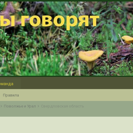
оманда
Правила
Поволжье и Урал
Свердловская область