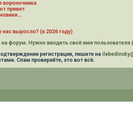
е вороночника
ют привет
новики...
 нас выросло? (в 2026 году)
 на форум. Нужно вводить своё имя пользователя (
 подтверждении регистрации,
пишите на
ilebedinsk
тами. Спам проверяйте, это вот всё.