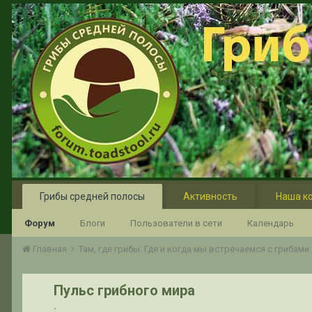
Грибы средней полосы
Активность
Наша к
Форум
Блоги
Пользователи в сети
Календарь
Главная
Там, где грибы. Где и когда мы встречаемся с грибами
Пульс грибного мира
.