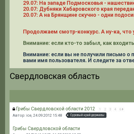
29.07: На западе Подмосковья - нашестви
20.07: Дубняки Хабаровского края переда
20.07: А на Брянщине скучно - одни подоси
Продолжаем смотр-конкурс. А ну-ка, что у
Внимание: если кто-то забыл, как входить
Внимание: если вы не получили письмо о
вами имя пользователя. И следите за отве
Свердловская область
Грибы Свердловской области 2012
1
2
3
4
6
Автор: ice,
24.09.2012 15:48
Суровый край державы
Грибы Свердловской области