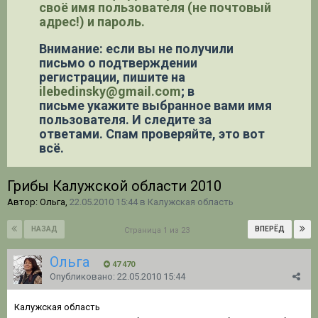
своё имя пользователя (не почтовый
адрес!) и пароль.
Внимание: если вы не получили
письмо о подтверждении
регистрации,
пишите на
ilebedinsky@gmail.com
; в
письме укажите выбранное вами имя
пользователя. И следите за
ответами. Спам проверяйте, это вот
всё.
Грибы Калужской области 2010
Автор: Ольга,
22.05.2010 15:44
в
Калужская область
НАЗАД
ВПЕРЁД
Страница 1 из 23
Ольга
47 470
Опубликовано:
22.05.2010 15:44
Калужская область