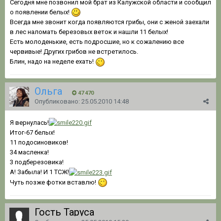
Сегодня мне позвонил мой брат из Калужской области и сообщил
о появлении белых!
Всегда мне звонит когда появляются грибы, они с женой заехали
в лес наломать березовых веток и нашли 11 белых!
Есть молоденькие, есть подросшие, но к сожалению все
червивые! Других грибов не встретилось.
Блин, надо на неделе ехать!
Ольга
47 470
Опубликовано:
25.05.2010 14:48
Я вернулась!
Итог-67 белых!
11 подосиновиков!
34 масленка!
3 подберезовика!
А! Забыла! И 1 ТСЖ!
Чуть позже фотки вставлю!
Гость Таруса