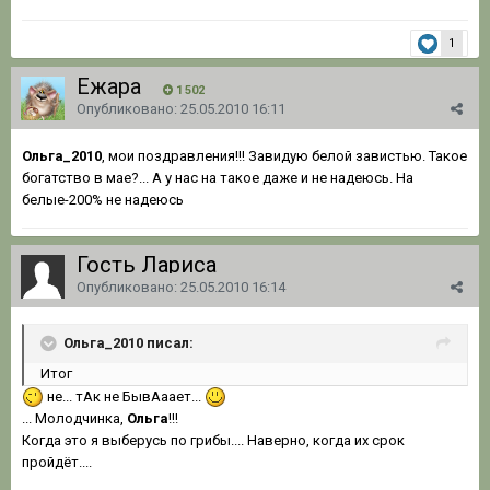
1
Ежара
1 502
Опубликовано:
25.05.2010 16:11
Ольга_2010
, мои поздравления!!! Завидую белой завистью. Такое
богатство в мае?... А у нас на такое даже и не надеюсь. На
белые-200% не надеюсь
Гость Лариса
Опубликовано:
25.05.2010 16:14
Ольга_2010 писал:
Итог
не... тАк не БывАаает...
... Молодчинка,
Ольга
!!!
Когда это я выберусь по грибы.... Наверно, когда их срок
пройдёт....