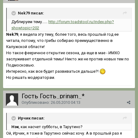
Nek79 писал:
Дублируем тему......
http://forum.toadstool.ru/index.php?
showtopic=202
Nek79
, я видела эту тему, более того, весь прошлый год ее
читала, потому, что грибы собираю преимущественно в
Калужской области!
Но такое фееричное открытие сезона, да еще в мае - ИМХО
заслуживает отдельной темы! Никто же не против новых тем по
Подмосковью.
Интересно, как все будет развиваться дальше?!
Но решать модераторам.
Гость Гость_prinam_*
Опубликовано:
26.05.2010 04:13
Ирчик писал:
Нэк
, как насчет субботы, в Тарутино?
Ой, Ирчик, я тоже в Тарутино сейчас хочу. А в прошлый раз я