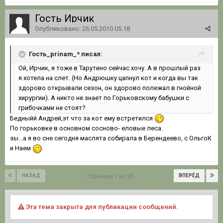
Гость Ирчик
Опубликовано:
26.05.2010 05:18
Гость_prinam_* писал:
Ой, Ирчик, я тоже в Тарутино сейчас хочу. А в прошлый раз
я хотела на слет. (Но Андрюшку цапнул кот и когда вы так
здорово открывали сезон, он здорово полежал в гнойной
хирургии). А никто не знает по Горьковскому бабушки с
грибочками не стоят?
Бедныйй Андрей,эт что за кот ему встретился
По горьковке в основном сосново- еловые леса.
зы...а я во сне сегодня маслята собирала в Берендеево, с ОльгоК
и Наем
НАЗАД
ВПЕРЁД
Страница 1 из 23
Эта тема закрыта для публикации сообщений.