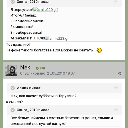
Ольга_2010 писал:
Я вернулась!
Итог-67 белых!
11 подосиновиков!
34 масленка!
3 подберезовика!
А! Забыла! И 1 ТСЖ!
Поздравляю!
На фоне такого богатства ТСЖ можно не считать...
Nek
778
Опубликовано:
25.05.2010 18:07
Ирчик писал:
Нэк
, как насчет субботы, в Тарутино?
А смысл?
Ольга_2010 писал:
Все белые найдены в светлых березовых рощах, ельник и
смешанный лес пустой наглухо!