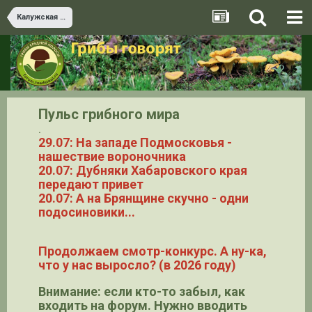
Калужская область
Пульс грибного мира
.
29.07: На западе Подмосковья -
нашествие вороночника
20.07: Дубняки Хабаровского края
передают привет
20.07: А на Брянщине скучно - одни
подосиновики...
Продолжаем смотр-конкурс. А ну-ка,
что у нас выросло? (в 2026 году)
Внимание: если кто-то забыл, как
входить на форум. Нужно вводить