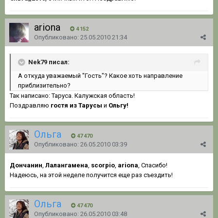
ariona
4 152
Опубликовано:
25.05.2010 21:34
Nek79 писал:
А откуда уважаемый "Гость"? Какое хоть направление
приблизительно?
Так написано: Таруса. Калужская область!
Поздравляю
гостя из Тарусы
и
Ольгу!
Ольга
47 470
Опубликовано:
26.05.2010 03:39
Дончанин
,
Лалангамена
,
scorpio
,
ariona
, Спасибо!
Надеюсь, на этой неделе получится еще раз съездить!
Ольга
47 470
Опубликовано:
26.05.2010 03:48