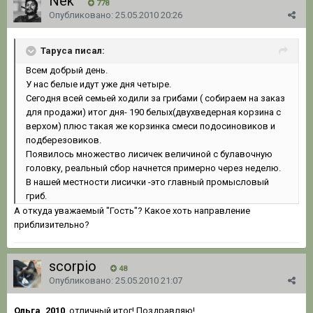
Nek
778
Опубликовано:
25.05.2010 20:26
Таруса писал:
Всем добрый день.
У нас белые идут уже дня четыре.
Сегодня всей семьей ходили за грибами ( собираем на заказ
для продажи) итог дня- 190 белых(двухведерная корзина с
верхом) плюс такая же корзинка смеси подосиновиков и
подберезовиков.
Появилось множество лисичек величиной с булавочную
головку, реальный сбор начнется примерно через неделю.
В нашей местности лисички -это главный промысловый
гриб.
А откуда уважаемый "Гость"? Какое хоть направление
приблизительно?
scorpio
48
Опубликовано:
25.05.2010 21:07
Ольга_2010
, отличный итог! Поздравляю!