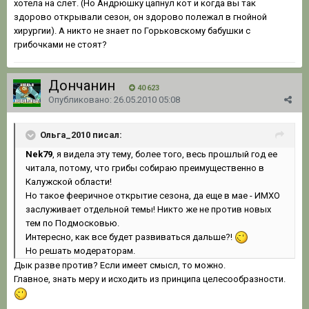
хотела на слет. (Но Андрюшку цапнул кот и когда вы так
здорово открывали сезон, он здорово полежал в гнойной
хирургии). А никто не знает по Горьковскому бабушки с
грибочками не стоят?
Дончанин
40 623
Опубликовано:
26.05.2010 05:08
Ольга_2010 писал:
Nek79
, я видела эту тему, более того, весь прошлый год ее
читала, потому, что грибы собираю преимущественно в
Калужской области!
Но такое фееричное открытие сезона, да еще в мае - ИМХО
заслуживает отдельной темы! Никто же не против новых
тем по Подмосковью.
Интересно, как все будет развиваться дальше?!
Но решать модераторам.
Дык разве против? Если имеет смысл, то можно.
Главное, знать меру и исходить из принципа целесообразности.