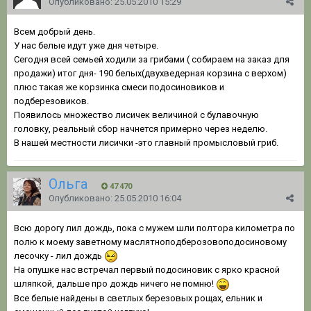
Опубликовано:
25.05.2010 15:29
Всем добрый день.
У нас белые идут уже дня четыре.
Сегодня всей семьей ходили за грибами ( собираем на заказ для
продажи) итог дня- 190 белых(двухведерная корзина с верхом)
плюс такая же корзинка смеси подосиновиков и
подберезовиков.
Появилось множество лисичек величиной с булавочную
головку, реальный сбор начнется примерно через неделю.
В нашей местности лисички -это главный промысловый гриб.
Ольга
47 470
Опубликовано:
25.05.2010 16:04
Всю дорогу лил дождь, пока с мужем шли полтора километра по
полю к моему заветному маслятноподберозовоподосиновому
лесочку - лил дождь
На опушке нас встречал первый подосиновик с ярко красной
шляпкой, дальше про дождь ничего не помню!
Все белые найдены в светлых березовых рощах, ельник и