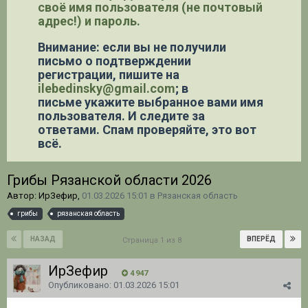
своё имя пользователя (не почтовый
адрес!) и пароль.
Внимание: если вы не получили
письмо о подтверждении
регистрации,
пишите на
ilebedinsky@gmail.com
; в
письме укажите выбранное вами имя
пользователя. И следите за
ответами. Спам проверяйте, это вот
всё.
Грибы Рязанской области 2026
Автор: ИрЗефир,
01.03.2026 15:01
в
Рязанская область
грибы
рязанская область
НАЗАД
ВПЕРЁД
Страница 1 из 8
ИрЗефир
4 947
Опубликовано:
01.03.2026 15:01