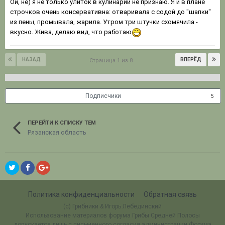
Ой, не) я не только улиток в кулинарии не признаю. Я и в плане
строчков очень консервативна: отваривала с содой до "шапки"
из пены, промывала, жарила. Утром три штучки схомячила -
вкусно. Жива, делаю вид, что работаю
НАЗАД
ВПЕРЁД
Страница 1 из 8
Подписчики
5
ПЕРЕЙТИ К СПИСКУ ТЕМ
Рязанская область
Политика конфиденциальности
Обратная связь
(c) Грибники & Игорь Лебединский
Использование материалов форума Грибы Средней Полосы
допускается лишь с письменного согласия администрации Форума