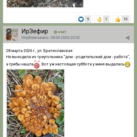
9
1
10
ИрЗефир
4 947
Опубликовано:
28.03.2026 20:52
28 марта 2026 г., ул. Братиславская
Не выходила из треугольника "дом - родительский дом - работа",
а грибы нашла
. Вот уж настоящая суббота у меня выдалась