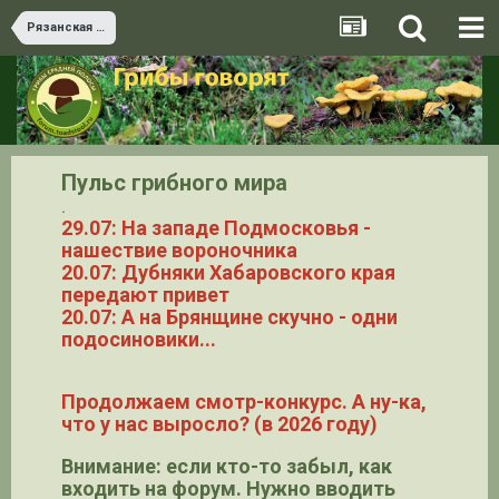
Рязанская область
Пульс грибного мира
.
29.07: На западе Подмосковья -
нашествие вороночника
20.07: Дубняки Хабаровского края
передают привет
20.07: А на Брянщине скучно - одни
подосиновики...
Продолжаем смотр-конкурс. А ну-ка,
что у нас выросло? (в 2026 году)
Внимание: если кто-то забыл, как
входить на форум. Нужно вводить