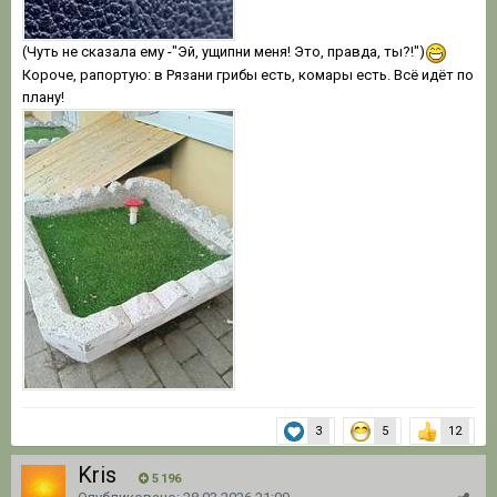
(Чуть не сказала ему -"Эй, ущипни меня! Это, правда, ты?!")
Короче, рапортую: в Рязани грибы есть, комары есть. Всё идёт по
плану!
3
5
12
Kris
5 196