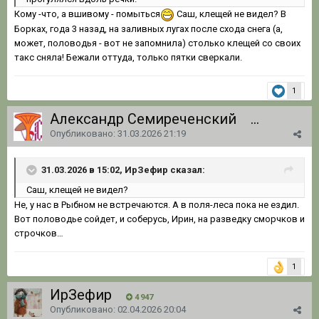
Кому -что, а вшивому - помыться
Саш, клещей не видел? В
Борках, года 3 назад, на заливных лугах после схода снега (а,
может, половодья - вот не запомнила) столько клещей со своих
такс сняла! Бежали оттуда, только пятки сверкали.
1
Александр Семиреченский
1 062
Опубликовано:
31.03.2026 21:19
31.03.2026 в 15:02, ИрЗефир сказал:
Саш
, клещей не видел?
Не, у нас в Рыбном не встречаются. А в поля-леса пока не ездил.
Вот половодье сойдет, и соберусь, Ирин, на разведку сморчков и
строчков…
1
ИрЗефир
4 947
Опубликовано:
02.04.2026 20:04