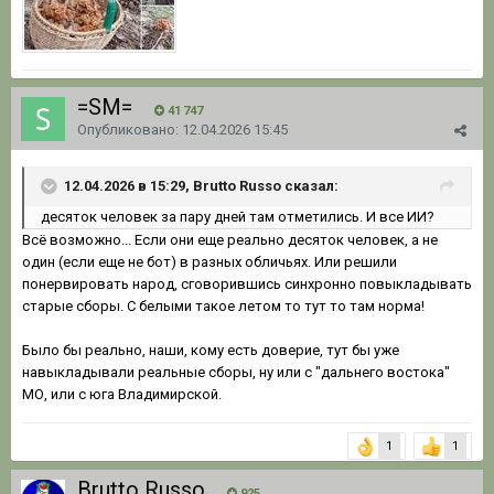
=SM=
41 747
Опубликовано:
12.04.2026 15:45
12.04.2026 в 15:29, Brutto Russo сказал:
десяток человек за пару дней там отметились. И все ИИ?
Всё возможно... Если они еще реально десяток человек, а не
один (если еще не бот) в разных обличьях. Или решили
понервировать народ, сговорившись синхронно повыкладывать
старые сборы. С белыми такое летом то тут то там норма!
Было бы реально, наши, кому есть доверие, тут бы уже
навыкладывали реальные сборы, ну или с "дальнего востока"
МО, или с юга Владимирской.
1
1
Brutto Russo
925