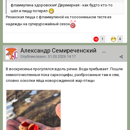
фламмулина
здоровская! Двухмерная - как будто кто-то
шёл и пиццу
потерял
Рязанская пицца с фламмулиной на тооооненьком тесте из
надежды на суперурожайный сезон
1
4
Александр Семиреченский
1 062
Опубликовано:
31.03.2026 14:17
В воскресенье прогулялся вдоль речки. Вода прибывает. Пошли
немногочисленные пока саркосцифы, разбросанные там и сям,
словно осколки яйца новорожденной жар-птицы