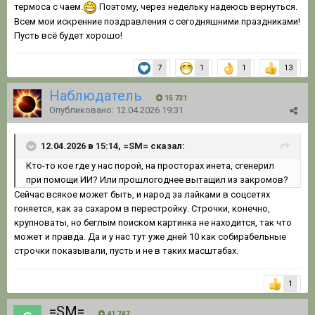
термоса с чаем.
Поэтому, через недельку надеюсь вернуться.
Всем мои искренние поздравления с сегодняшними праздниками!
Пусть всё будет хорошо!
7
1
1
13
Наблюдатель
15 731
Опубликовано:
12.04.2026 19:31
12.04.2026 в 15:14, =SM= сказал:
Кто-то кое где у нас порой, на просторах инета, сгенерил
при помощи ИИ? Или прошлогоднее вытащил из закромов?
Сейчас всякое может быть, и народ за лайками в соцсетях
гоняется, как за сахаром в перестройку. Строчки, конечно,
крупноваты, но беглым поиском картинка не находится, так что
может и правда. Да и у нас тут уже дней 10 как собирабельные
строчки показывали, пусть и не в таких масштабах.
1
=SM=
41 747