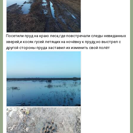
Посетили пруд на краю леса,где повстречали следы невиданных
зверей,и косяк гусей летящих на ночёвку к пруду,но выстрел с
другой стороны пруда заставил их изменить свой полёт