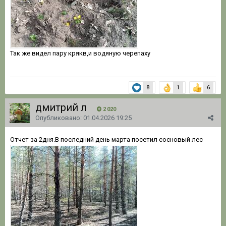
Так же видел пару крякв,и водяную черепаху
8
1
6
дмитрий л
2 020
Опубликовано:
01.04.2026 19:25
Отчет за 2дня.В последний день марта посетил сосновый лес