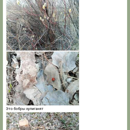
Это бобры хулиганят