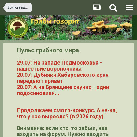
Волгоградская область
Пульс грибного мира
.
29.07: На западе Подмосковья -
нашествие вороночника
20.07: Дубняки Хабаровского края
передают привет
20.07: А на Брянщине скучно - одни
подосиновики...
Продолжаем смотр-конкурс. А ну-ка,
что у нас выросло? (в 2026 году)
Внимание: если кто-то забыл, как
входить на форум. Нужно вводить