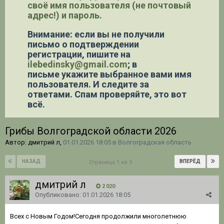
своё имя пользователя (не почтовый
адрес!) и пароль.
Внимание: если вы не получили
письмо о подтверждении
регистрации,
пишите на
ilebedinsky@gmail.com
; в
письме укажите выбранное вами имя
пользователя. И следите за
ответами. Спам проверяйте, это вот
всё.
Грибы Волгоградской области 2026
Автор: дмитрий л,
01.01.2026 18:05
в
Волгоградская область
НАЗАД
ВПЕРЁД
Страница 1 из 5
дмитрий л
2 020
Опубликовано:
01.01.2026 18:05
Всех с Новым Годом!Сегодня продолжили многолетнюю