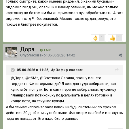
Только смотрите, какой именно ридомил, с какими буквами -
ридомил голд МЦ опасный и канцерогенный, им можно только
картошку по ботве, им бы я не рисковал лук обрабатывать. А вот
ридомил голд Р - безопасный. Можно также ордан, ревус, это
проще и быстрее покупается.
1
1
Дора
1 690
Опубликовано:
05.06.2026 14:42
05.06.2026 в 11:35, ИрЗефир сказал:
@Дора
,
@=SM=
,
@Светлана Ларина
, прошу вашего
вердикта: Фитовермом, да? Я сегодня туда собираюсь, так
купила бы по пути. Есть сами перо не собирались, луковицу
планировали потихоньку подкапывать в целях готовки в
конце лета, на текущие нужды.
Я бы сейчас использовала какой нибудь системник со сроком
действия 20 дней или чуть больше. Фитоверм слабый и во внутрь
пера не попадает. Его надо было раньше