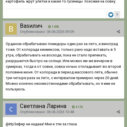
картофель жрут улитки и какие то гусеницы похожие на совку.
1
Ваsилич
1 095
Опубликовано:
06.06.2026 09:09
Орданом обрабатываю помидоры один раз за лето, и виноград
тоже. От колорада кинмиксом, только рано надо вставать в 5
утра, обрабатывать на восходе, пока не стало припекать,
разрушается быстро на солнце. Или можно им же вечером в
сумерках, тогда и от совки, совка ночью откладывает во второй
половине июня. От колорада в период массового лёта, обычно
три-четыре раза за лето, с интервалом примерно через 20 дней.
Можно конечно неоникотиноидами обрабатывать, но я ими не
пользуюсь.
Светлана Ларина
4 173
Опубликовано:
06.06.2026 10:48
@ИрЗефир
ни надааа! Мне и тли за глаза.