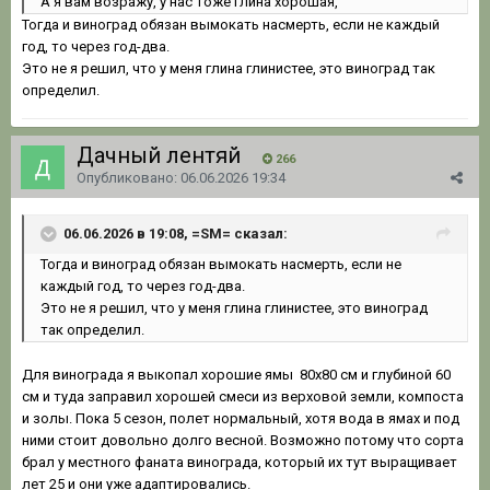
А я вам возражу, у нас тоже глина хорошая,
Тогда и виноград обязан вымокать насмерть, если не каждый
год, то через год-два.
Это не я решил, что у меня глина глинистее, это виноград так
определил.
Дачный лентяй
266
Опубликовано:
06.06.2026 19:34
06.06.2026 в 19:08, =SM= сказал:
Тогда и виноград обязан вымокать насмерть, если не
каждый год, то через год-два.
Это не я решил, что у меня глина глинистее, это виноград
так определил.
Для винограда я выкопал хорошие ямы 80х80 см и глубиной 60
см и туда заправил хорошей смеси из верховой земли, компоста
и золы. Пока 5 сезон, полет нормальный, хотя вода в ямах и под
ними стоит довольно долго весной. Возможно потому что сорта
брал у местного фаната винограда, который их тут выращивает
лет 25 и они уже адаптировались.