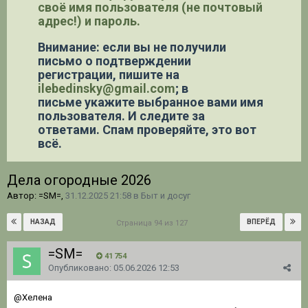
своё имя пользователя (не почтовый
адрес!) и пароль.
Внимание: если вы не получили
письмо о подтверждении
регистрации,
пишите на
ilebedinsky@gmail.com
; в
письме укажите выбранное вами имя
пользователя. И следите за
ответами. Спам проверяйте, это вот
всё.
Дела огородные 2026
Автор: =SM=,
31.12.2025 21:58
в
Быт и досуг
НАЗАД
ВПЕРЁД
Страница 94 из 127
=SM=
41 754
Опубликовано:
05.06.2026 12:53
@Хелена