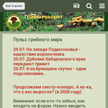
Быт и досуг
Пульс грибного мира
.
29.07: На западе Подмосковья -
нашествие вороночника
20.07: Дубняки Хабаровского края
передают привет
20.07: А на Брянщине скучно - одни
подосиновики...
Продолжаем смотр-конкурс. А ну-ка,
что у нас выросло? (в 2026 году)
Внимание: если кто-то забыл, как
входить на форум. Нужно вводить