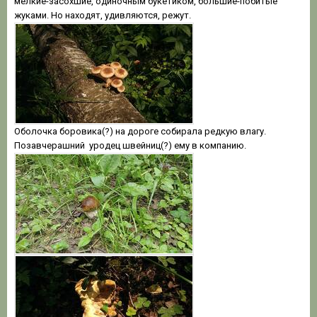
мелкие-засохшие, одиночным букетиком, большие-побитые
жуками. Но находят, удивляются, режут.
Оболочка боровика(?) на дороге собирала редкую влагу.
Позавчерашний уродец швейниц(?) ему в компанию.