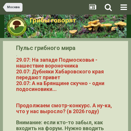
Москва
Пульс грибного мира
.
29.07: На западе Подмосковья -
нашествие вороночника
20.07: Дубняки Хабаровского края
передают привет
20.07: А на Брянщине скучно - одни
подосиновики...
Продолжаем смотр-конкурс. А ну-ка,
что у нас выросло? (в 2026 году)
Внимание: если кто-то забыл, как
входить на форум. Нужно вводить