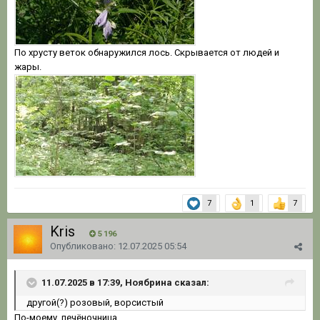
По хрусту веток обнаружился лось. Скрывается от людей и
жары.
7
1
7
Kris
5 196
Опубликовано:
12.07.2025 05:54
11.07.2025 в 17:39, Ноябрина сказал:
другой(?) розовый, ворсистый
По-моему, печёночница.