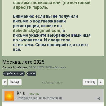
своё имя пользователя (не почтовый
адрес!) и пароль.
Внимание: если вы не получили
письмо о подтверждении
регистрации,
пишите на
ilebedinsky@gmail.com
; в
письме укажите выбранное вами имя
пользователя. И следите за
ответами. Спам проверяйте, это вот
всё.
Москва, лето 2025
Автор: Ноябрина,
01.06.2025 19:08
в
Москва
грибы в городе
лето
НАЗАД
ВПЕРЁД
Страница 4 из 9
Kris
5 196
Опубликовано:
01.07.2025 20:48