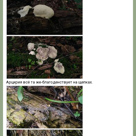
Арцирия всё та же-благоденствует на щепках.