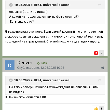
10.05.2025 в 18:41, universal сказал:
описаны
(... или не видел).
А какой из
представленных на фото степной?
Есть еще фото?
Я тоже не вижу степного. Если самый крупный, то это не степной,
а скорее крупная эскулента или сморчок толстоногий (если вид
последний не упразднили). Степной похож на цветную капусту.
2
Denver
1 879
Опубликовано:
12.05.2025 10:28
10.05.2025 в 18:41, universal сказал:
На таких северных широтах нахождения не описаны (... или
не видел).
В Пензенской области в КК.
1