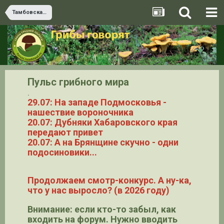
Тамбовская область
Пульс грибного мира
.
29.07: На западе Подмосковья -
нашествие вороночника
20.07: Дубняки Хабаровского края
передают привет
20.07: А на Брянщине скучно - одни
подосиновики...
Продолжаем смотр-конкурс. А ну-ка,
что у нас выросло? (в 2026 году)
Внимание: если кто-то забыл, как
входить на форум. Нужно вводить