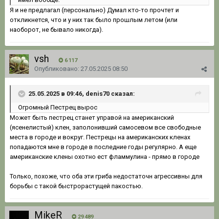
Я и не предлагал (персонально) Думал кто-то прочтет и
откликнется, что и у них так было прошлым летом (или
наоборот, не бывало никогда).
vsh
6 117
Опубликовано:
27.05.2025 08:50
25.05.2025 в 09:46, denis70 сказал:
Огромный Пестрец вырос
Может быть пестрец станет управой на американский
(ясенелистый) клен, заполонивший самосевом все свободные
места в городе и вокруг. Пестрецы на американских кленах
попадаются мне в городе в последние годы регулярно. А еще
американские клены охотно ест фламмулина - прямо в городе
Только, похоже, что оба эти гриба недостаточн агрессивны для
борьбы с такой быстрорастущей пакостью.
MikeR
29 489