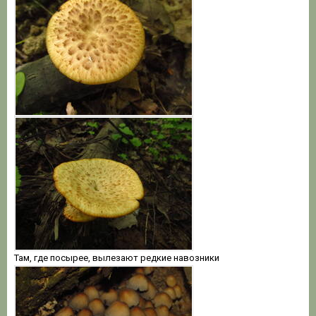
Там, где посырее, вылезают редкие навозники