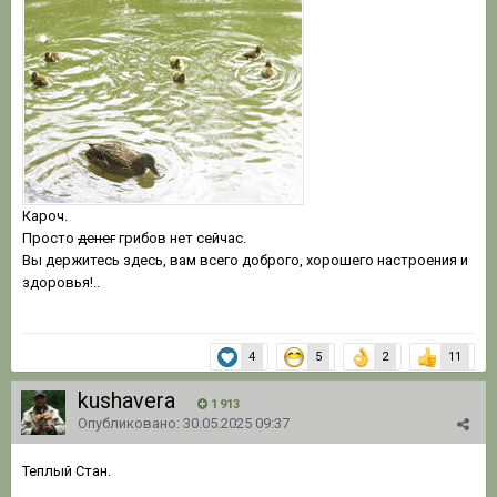
Кароч.
Просто
денег
грибов нет сейчас.
Вы держитесь здесь, вам всего доброго, хорошего настроения и
здоровья!..
4
5
2
11
kushavera
1 913
Опубликовано:
30.05.2025 09:37
Теплый Стан.