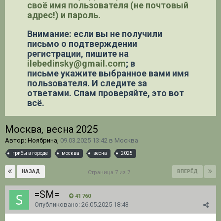
своё имя пользователя (не почтовый
адрес!) и пароль.
Внимание: если вы не получили
письмо о подтверждении
регистрации,
пишите на
ilebedinsky@gmail.com
; в
письме укажите выбранное вами имя
пользователя. И следите за
ответами. Спам проверяйте, это вот
всё.
Москва, весна 2025
Автор: Ноябрина,
09.03.2025 13:42
в
Москва
грибы в городе
москва
весна
2025
НАЗАД
ВПЕРЁД
Страница 7 из 7
=SM=
41 760
Опубликовано:
26.05.2025 18:43