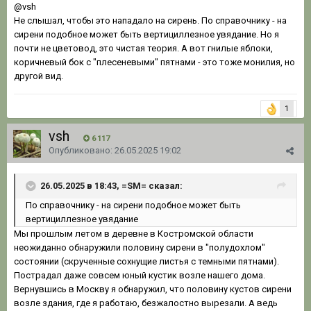
@vsh
Не слышал, чтобы это нападало на сирень. По справочнику - на
сирени подобное может быть вертициллезное увядание. Но я
почти не цветовод, это чистая теория. А вот гнилые яблоки,
коричневый бок с "плесеневыми" пятнами - это тоже монилия, но
другой вид.
1
vsh
6 117
Опубликовано:
26.05.2025 19:02
26.05.2025 в 18:43, =SM= сказал:
По справочнику - на сирени подобное может быть
вертициллезное увядание
Мы прошлым летом в деревне в Костромской области
неожиданно обнаружили половину сирени в "полудохлом"
состоянии (скрученные сохнущие листья с темными пятнами).
Пострадал даже совсем юный кустик возле нашего дома.
Вернувшись в Москву я обнаружил, что половину кустов сирени
возле здания, где я работаю, безжалостно вырезали. А ведь