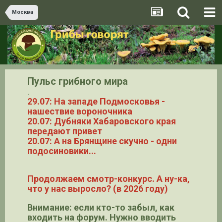
Москва
Пульс грибного мира
.
29.07: На западе Подмосковья -
нашествие вороночника
20.07: Дубняки Хабаровского края
передают привет
20.07: А на Брянщине скучно - одни
подосиновики...
Продолжаем смотр-конкурс. А ну-ка,
что у нас выросло? (в 2026 году)
Внимание: если кто-то забыл, как
входить на форум. Нужно вводить