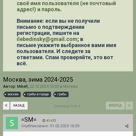
своё имя пользователя (не почтовый
адрес!) и пароль.
Внимание: если вы не получили
письмо о подтверждении
регистрации,
пишите на
ilebedinsky@gmail.com
; в
письме укажите выбранное вами имя
пользователя. И следите за
ответами. Спам проверяйте, это вот
всё.
Москва, зима 2024-2025
Автор: MikeR,
22.12.2024 13:30
в
Москва
москва
грибы в городе
грибы
НАЗАД
ВПЕРЁД
Страница 4 из 4
=SM=
41 672
Опубликовано:
01.02.2025 16:39