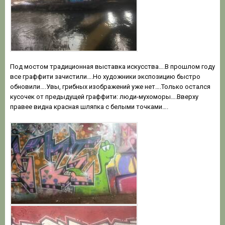
Под мостом традиционная выставка искусства….В прошлом году
все граффити зачистили….Но художники экспозицию быстро
обновили….Увы, грибных изображений уже нет….Только остался
кусочек от предыдущей граффити: люди-мухоморы….Вверху
правее видна красная шляпка с белыми точками….