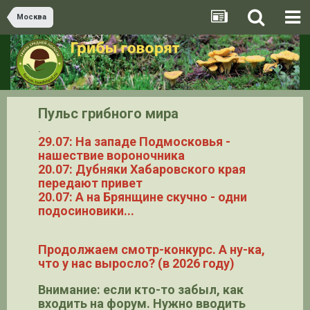
Москва
Пульс грибного мира
.
29.07: На западе Подмосковья -
нашествие вороночника
20.07: Дубняки Хабаровского края
передают привет
20.07: А на Брянщине скучно - одни
подосиновики...
Продолжаем смотр-конкурс. А ну-ка,
что у нас выросло? (в 2026 году)
Внимание: если кто-то забыл, как
входить на форум. Нужно вводить