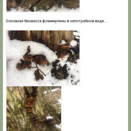
Основная биомасса фламмулины в непотребном виде….