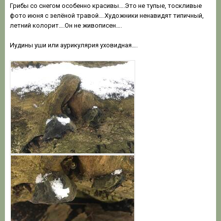
Грибы со снегом особенно красивы….Это не тупые, тоскливые
фото июня с зелёной травой….Художники ненавидят типичный,
летний колорит….Он не живописен….
Иудины уши или аурикулярия уховидная….