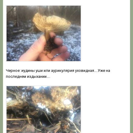
Черное: иудины уши или аурикулярия уховидная….Уже на
последнем издыхании….