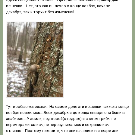
вешенки….Нет, это как вылезло в конце ноября, начале
декабря, так и торчит без изменений….
Тут вообще «свежак»….На самом деле эти вешенки также в конце
ноября появились….Весь декабрь и до конца января они были в
анабиозе….У земли, под корой(отодрал) и снегом грибы не
перемораживались, не пересушивались и сохранились
отлично….Поэтому говорить, что они начались в январе или