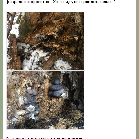
феврале некорректно….Хотя вид у них привлекательный….
Еще взрослые вешенки и их примордии….