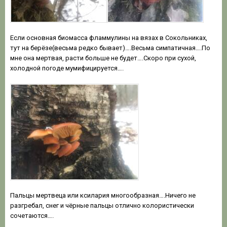
Если основная биомасса фламмулины на вязах в Сокольниках,
тут на берёзе(весьма редко бывает)….Весьма симпатичная….По
мне она мертвая, расти больше не будет….Скоро при сухой,
холодной погоде мумифицируется….
Пальцы мертвеца или ксилария многообразная….Ничего не
разгребал, снег и чёрные пальцы отлично колористически
сочетаются….