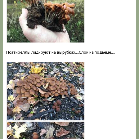
Псатиреллы лидируют на вырубках….Слой на подъёме….