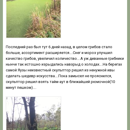
Последний раз был тут 6 дней назад, в целом грибов стало
больше, ассортимент расширяется….Снег и мороз улучшил
качество грибов, увеличил количество….А уж диванные грибники
нынче так истошно изрыдались навзрыд о холодах….На берегах
самой Яузы неизвестный скульптор решил из ненужной ивы
сделать шедевр искусства….Пока замысел не прояснился,
скульптор решил взять тайм-аут в ближайшей рюмочной(10
минут пешком)….