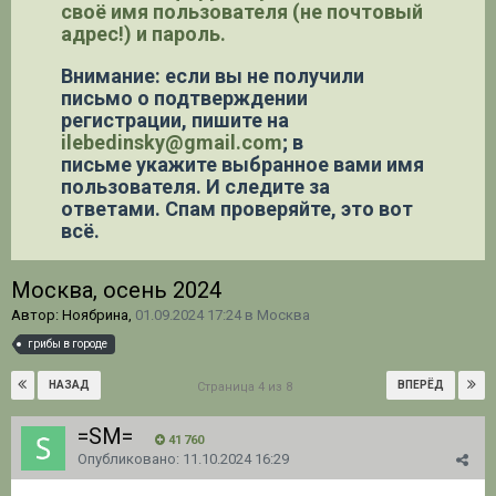
своё имя пользователя (не почтовый
адрес!) и пароль.
Внимание: если вы не получили
письмо о подтверждении
регистрации,
пишите на
ilebedinsky@gmail.com
; в
письме укажите выбранное вами имя
пользователя. И следите за
ответами. Спам проверяйте, это вот
всё.
Москва, осень 2024
Автор: Ноябрина,
01.09.2024 17:24
в
Москва
грибы в городе
НАЗАД
ВПЕРЁД
Страница 4 из 8
=SM=
41 760
Опубликовано:
11.10.2024 16:29