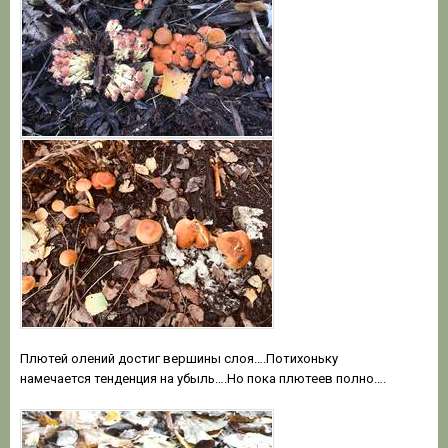
Плютей олений достиг вершины слоя….Потихоньку
намечается тенденция на убыль….Но пока плютеев полно….