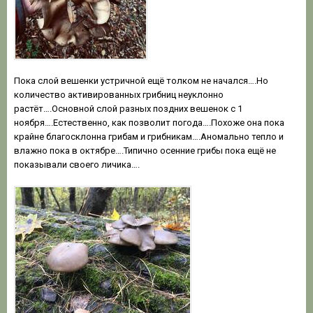
Пока слой вешенки устричной ещё толком не начался….Но
количество активированных грибниц неуклонно
растёт….Основной слой разных поздних вешенок с 1
ноября….Естественно, как позволит погода….Похоже она пока
крайне благосклонна грибам и грибникам….Аномально тепло и
влажно пока в октябре….Типично осенние грибы пока ещё не
показывали своего личика….