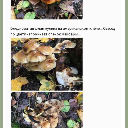
Бледноватая фламмулина на американском клёне….Сверху
по цвету напоминает опенок маковый….