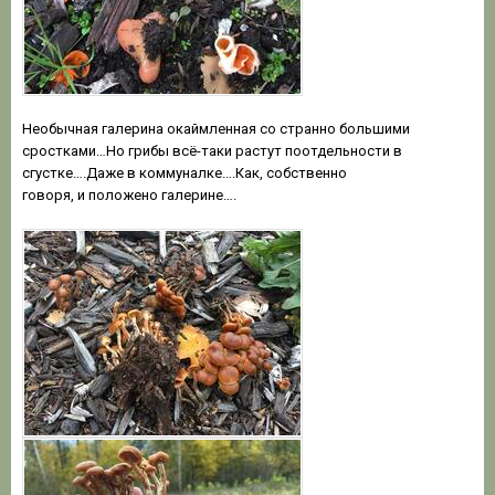
Необычная галерина окаймленная со странно большими
сростками…Но грибы всё-таки растут поотдельности в
сгустке….Даже в коммуналке….Как, собственно
говоря, и положено галерине….