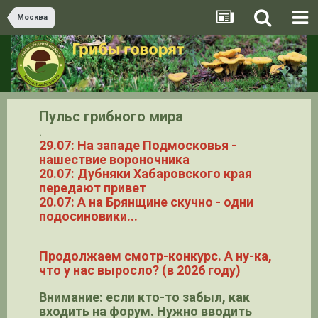
Москва
Пульс грибного мира
.
29.07: На западе Подмосковья -
нашествие вороночника
20.07: Дубняки Хабаровского края
передают привет
20.07: А на Брянщине скучно - одни
подосиновики...
Продолжаем смотр-конкурс. А ну-ка,
что у нас выросло? (в 2026 году)
Внимание: если кто-то забыл, как
входить на форум. Нужно вводить