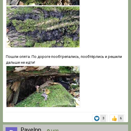
Пошли опята. По дороге пообтрепались, пообтёрлись и решили
дальше не идти!
3
6
Pavelpp
1 620