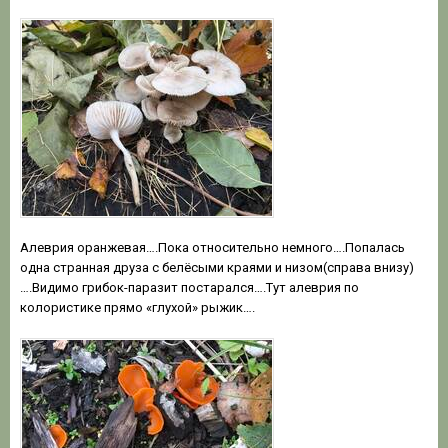
Алеврия оранжевая….Пока относительно немного….Попалась
одна странная друза с белёсыми краями и низом(справа внизу)
….Видимо грибок-паразит постарался….Тут алеврия по
колористике прямо «глухой» рыжик….