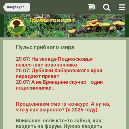
Dasyscyphella
Пульс грибного мира
.
29.07: На западе Подмосковья -
нашествие вороночника
20.07: Дубняки Хабаровского края
передают привет
20.07: А на Брянщине скучно - одни
подосиновики...
Продолжаем смотр-конкурс. А ну-ка,
что у нас выросло? (в 2026 году)
Внимание: если кто-то забыл, как
входить на форум. Нужно вводить