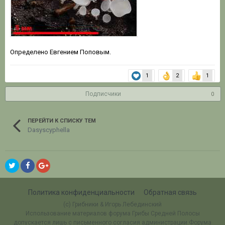
Определено Евгением Поповым.
1
2
1
Подписчики
0
ПЕРЕЙТИ К СПИСКУ ТЕМ
Dasyscyphella
Политика конфиденциальности
Обратная связь
(c) Грибники & Игорь Лебединский
Использование материалов форума Грибы Средней Полосы
допускается лишь с письменного согласия администрации Форума