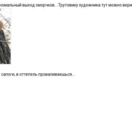
номальный выход сморчков….Трутовику художника тут можно вери
 сапоги, в оттепель проваливаешься….