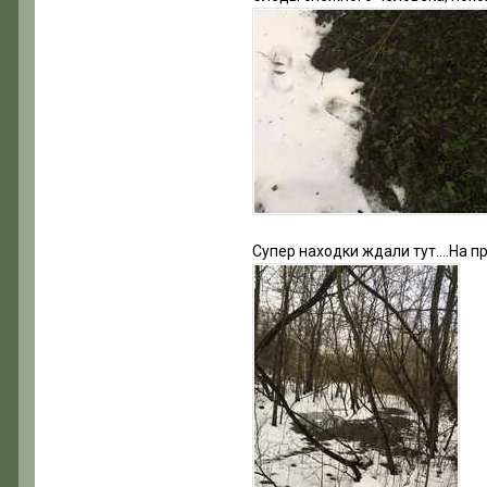
Супер находки ждали тут….На п