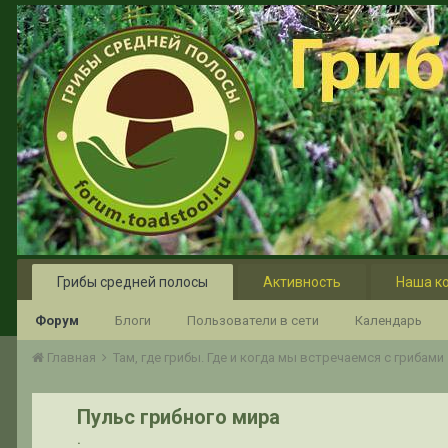
Грибы средней полосы
Активность
Наша к
Форум
Блоги
Пользователи в сети
Календарь
Главная
Там, где грибы. Где и когда мы встречаемся с грибами
Пульс грибного мира
.