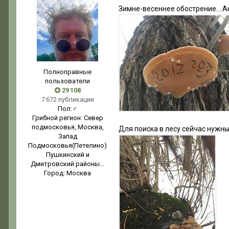
Зимне-весеннее обострение….А
Полноправные
пользователи
29 108
7 672 публикации
Пол:
♂
Грибной регион:
Север
подмосковья, Москва,
Для поиска в лесу сейчас нужны
Запад
Подмосковья(Петелино)
Пушкинский и
Дмитровский районы...
Город:
Москва