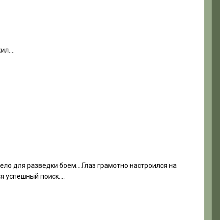
жил….
ело для разведки боем….Глаз грамотно настроился на
ся успешный поиск….