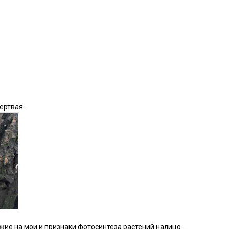
ертвая….
жие на мои и признаки фотосинтеза растений налицо….