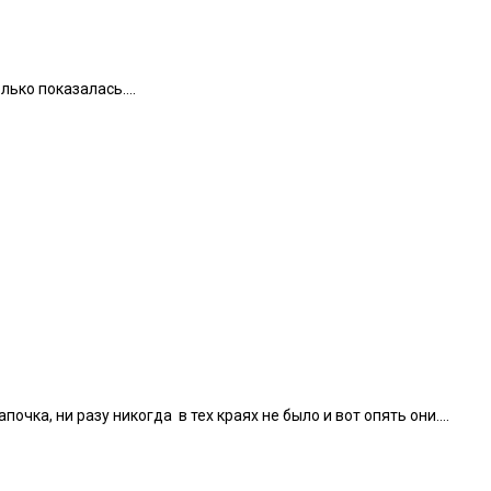
лько показалась….
очка, ни разу никогда в тех краях не было и вот опять они….