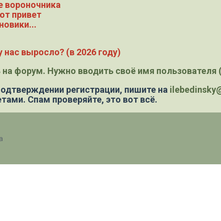
е вороночника
ют привет
новики...
 нас выросло? (в 2026 году)
 на форум. Нужно вводить своё имя пользователя (
 подтверждении регистрации,
пишите на
ilebedinsk
тами. Спам проверяйте, это вот всё.
а