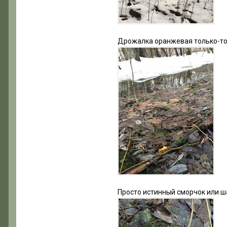
Дрожалка оранжевая только-то
Просто истинный сморчок или шап