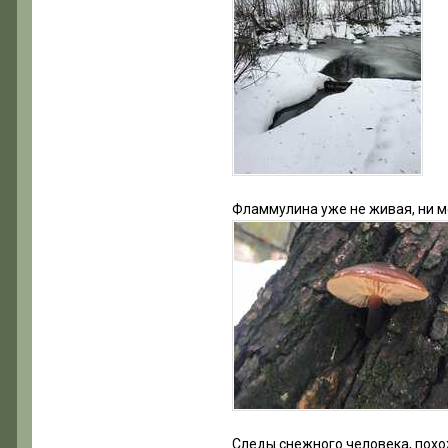
Фламмулина уже не живая, ни м
Следы снежного человека, похо