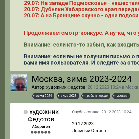
29.07: На западе Подмосковья - нашестви
20.07: Дубняки Хабаровского края переда
20.07: А на Брянщине скучно - одни подоси
Продолжаем смотр-конкурс. А ну-ка, что у
Внимание: если кто-то забыл, как входить
Внимание: если вы не получили письмо о
вами имя пользователя. И следите за отве
Москва, зима 2023-2024
Автор: художник Федотов,
20.12.2023 10:24
в
Москв
зима 2024
зима 2023
грибы в городе
москва
художник
Опубликовано:
20.12.2023 10:24
Федотов
20.12.2023….
Абориген
Лосиный Остров….