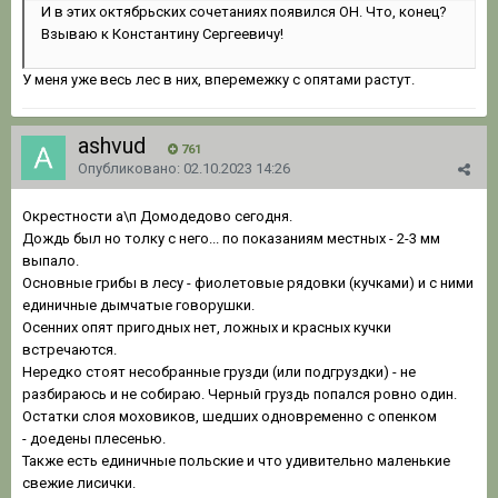
И в этих октябрьских сочетаниях появился ОН. Что, конец?
Взываю к Константину Сергеевичу!
У меня уже весь лес в них, вперемежку с опятами растут.
ashvud
761
Опубликовано:
02.10.2023 14:26
Окрестности а\п Домодедово сегодня.
Дождь был но толку с него... по показаниям местных - 2-3 мм
выпало.
Основные грибы в лесу - фиолетовые рядовки (кучками) и с ними
единичные дымчатые говорушки.
Осенних опят пригодных нет, ложных и красных кучки
встречаются.
Нередко стоят несобранные грузди (или подгруздки) - не
разбираюсь и не собираю. Черный груздь попался ровно один.
Остатки слоя моховиков, шедших одновременно с опенком
- доедены плесенью.
Также есть единичные польские и что удивительно маленькие
свежие лисички.