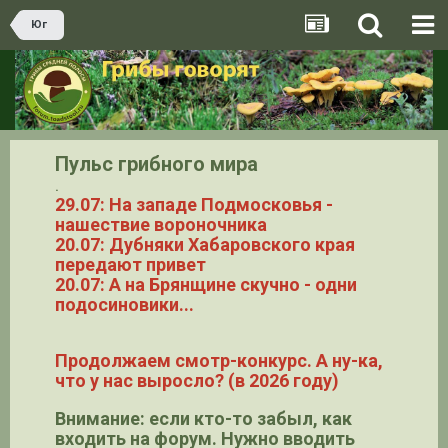
Юг
Пульс грибного мира
.
29.07: На западе Подмосковья -
нашествие вороночника
20.07: Дубняки Хабаровского края
передают привет
20.07: А на Брянщине скучно - одни
подосиновики...
Продолжаем смотр-конкурс. А ну-ка,
что у нас выросло? (в 2026 году)
Внимание: если кто-то забыл, как
входить на форум. Нужно вводить