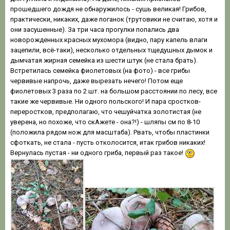
прошедшего дождя не обнаружилось - сушь великая! Грибов,
практически, никаких, даже поганок (трутовики не считаю, хотя и
они засушенные). За три часа прогулки попались два
новорожденных красных мухомора (видно, пару капель влаги
зацепили, всё-таки), несколько отдельных тщедушных дымок и
дымчатая жирная семейка из шести штук (не стала брать).
Встретилась семейка фиолетовых (на фото) - все грибы
червивые напрочь, даже вырезать нечего! Потом еще
фиолетовых 3 раза по 2 шт. на большом расстоянии по лесу, все
такие же червивые. Ни одного польского! И пара сростков-
переростков, предполагаю, что чешуйчатка золотистая (не
уверена, но похоже, что скАжете - она?!) - шляпы см по 8-10
(положила рядом нож для масштаба). Рвать, чтобы пластинки
сфоткать, не стала - пусть отколосится, итак грибов никаких!
Вернулась пустая - ни одного гриба, первый раз такое!