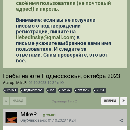
своё имя пользователя (не почтовый
адрес!) и пароль.
Внимание: если вы не получили
письмо о подтверждении
регистрации,
пишите на
ilebedinsky@gmail.com
; в
письме укажите выбранное вами имя
пользователя. И следите за
ответами. Спам проверяйте, это вот
всё.
Грибы на юге Подмосковья, октябрь 2023
Автор: MikeR,
01.10.2023 19:24
в
Юг
грибы
подмосковье
юг
осень
октябрь
2023
НАЗАД
ВПЕРЁД
Страница 1 из 2
MikeR
29 483
Опубликовано:
01.10.2023 19:24