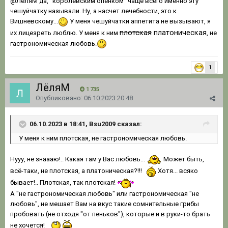
@ЛёляМ
да, "королевским опенком" чаще всего именно эту
чешуйчатку называли. Ну, а насчет лечебности, это к
Вишневскому...
У меня чешуйчатки аппетита не вызывают, я
плотская
платоническая
их лицезреть люблю. У меня к ним
, не
гастрономическая любовь.
1
ЛёляМ
1 735
Опубликовано:
06.10.2023 20:48
06.10.2023 в 18:41, Bsu2009 сказал:
У меня к ним плотская, не гастрономическая любовь.
Нууу, не знаааю!.. Какая там у Вас любовь...
Может быть,
всё-таки, не плотская, а платоническая?!!!
Хотя... всяко
бывает!.. Плотская, так плотская!
А "не гастрономическая любовь" или гастрономическая "не
любовь", не мешает Вам на вкус такие сомнительные грибы
пробовать (не отходя "от пеньков"), которые и в руки-то брать
не хочется!