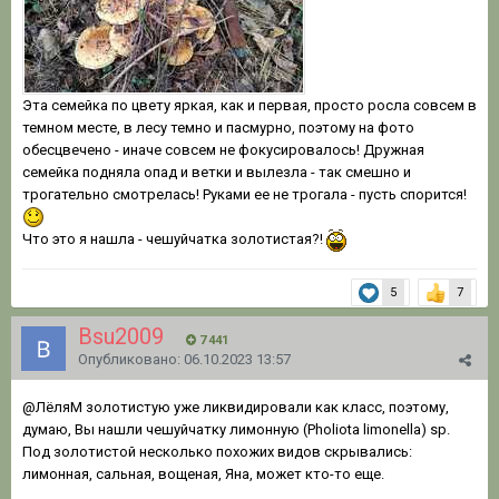
Эта семейка по цвету яркая, как и первая, просто росла совсем в
темном месте, в лесу темно и пасмурно, поэтому на фото
обесцвечено - иначе совсем не фокусировалось! Дружная
семейка подняла опад и ветки и вылезла - так смешно и
трогательно смотрелась! Руками ее не трогала - пусть спорится!
Что это я нашла - чешуйчатка золотистая?!
5
7
Bsu2009
7 441
Опубликовано:
06.10.2023 13:57
@ЛёляМ
золотистую уже ликвидировали как класс, поэтому,
думаю, Вы нашли чешуйчатку лимонную (Pholiota limonella) sp.
Под золотистой несколько похожих видов скрывались:
лимонная, сальная, вощеная, Яна, может кто-то еще.