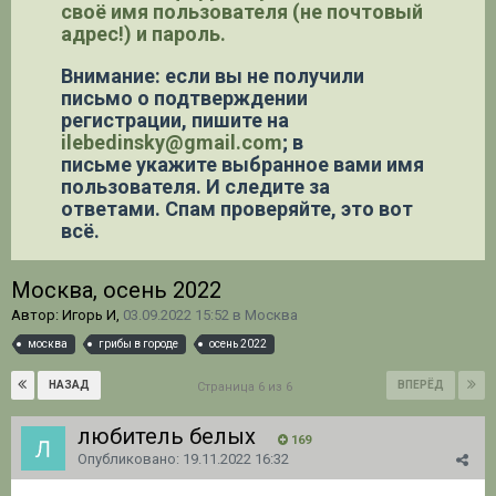
своё имя пользователя (не почтовый
адрес!) и пароль.
Внимание: если вы не получили
письмо о подтверждении
регистрации,
пишите на
ilebedinsky@gmail.com
; в
письме укажите выбранное вами имя
пользователя. И следите за
ответами. Спам проверяйте, это вот
всё.
Москва, осень 2022
Автор: Игорь И,
03.09.2022 15:52
в
Москва
москва
грибы в городе
осень 2022
НАЗАД
ВПЕРЁД
Страница 6 из 6
любитель белых
169
Опубликовано:
19.11.2022 16:32