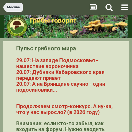
Москва
Пульс грибного мира
.
29.07: На западе Подмосковья -
нашествие вороночника
20.07: Дубняки Хабаровского края
передают привет
20.07: А на Брянщине скучно - одни
подосиновики...
Продолжаем смотр-конкурс. А ну-ка,
что у нас выросло? (в 2026 году)
Внимание: если кто-то забыл, как
входить на форум. Нужно вводить